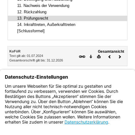
11. Nachweis der Verwendung
12. Rückzahlung
13. Prüfungsrecht
14. Inkrafttreten, Außerkrafttreten
[Schlussformel]
Inhalt
KoFöR
Gesamtansicht
Text gilt ab: 01.07.2024
Download
Drucken
Vorheriges
Nächste
Gesamtvorschrift gilt bis: 31.12.2026
Dokument
Dokume
13.
Prüfungsrecht
Der Bayerische Oberste Rechnungshof ist berechtigt, bei
den Empfängern der Zuwendung Prüfungen im Sinn des Art.
91 BayHO durchzuführen.
Bayern.de
BayernPortal
Datenschutz