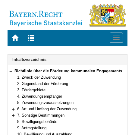
Zur
Zur
Toggle
Startseite
Trefferliste
navigati
von
der
BAYERN.RECHT
letzten
Navigation
Inhaltsverzeichnis
Suche
Richtlinie über die Förderung kommunalen Engagements für die ärztliche Versorgung vor Ort
Bereich reduzieren
1. Zweck der Zuwendung
2. Gegenstand der Förderung
3. Fördergebiete
4. Zuwendungsempfänger
5. Zuwendungsvoraussetzungen
6. Art und Umfang der Zuwendung
Bereich erweitern
7. Sonstige Bestimmungen
Bereich erweitern
8. Bewilligungsbehörde
9. Antragstellung
10. Bewilligung und Auszahlung