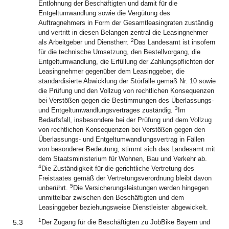
Entlohnung der Beschäftigten und damit für die
Entgeltumwandlung sowie die Vergütung des
Auftragnehmers in Form der Gesamtleasingraten zuständig
und vertritt in diesen Belangen zentral die Leasingnehmer
2
als Arbeitgeber und Dienstherr.
Das Landesamt ist insofern
für die technische Umsetzung, den Bestellvorgang, die
Entgeltumwandlung, die Erfüllung der Zahlungspflichten der
Leasingnehmer gegenüber dem Leasinggeber, die
standardisierte Abwicklung der Störfälle gemäß Nr. 10 sowie
die Prüfung und den Vollzug von rechtlichen Konsequenzen
bei Verstößen gegen die Bestimmungen des Überlassungs-
3
und Entgeltumwandlungsvertrages zuständig.
Im
Bedarfsfall, insbesondere bei der Prüfung und dem Vollzug
von rechtlichen Konsequenzen bei Verstößen gegen den
Überlassungs- und Entgeltumwandlungsvertrag in Fällen
von besonderer Bedeutung, stimmt sich das Landesamt mit
dem Staatsministerium für Wohnen, Bau und Verkehr ab.
4
Die Zuständigkeit für die gerichtliche Vertretung des
Freistaates gemäß der Vertretungsverordnung bleibt davon
5
unberührt.
Die Versicherungsleistungen werden hingegen
unmittelbar zwischen den Beschäftigten und dem
Leasinggeber beziehungsweise Dienstleister abgewickelt.
1
5.3
Der Zugang für die Beschäftigten zu JobBike Bayern und