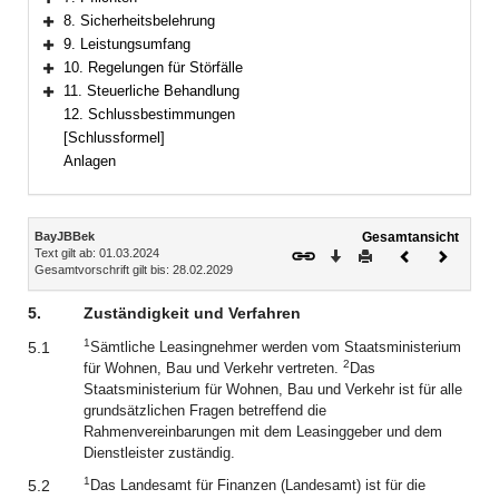
Bereich erweitern
8. Sicherheitsbelehrung
Bereich erweitern
9. Leistungsumfang
Bereich erweitern
10. Regelungen für Störfälle
Bereich erweitern
11. Steuerliche Behandlung
Bereich erweitern
12. Schlussbestimmungen
[Schlussformel]
Anlagen
Inhalt
BayJBBek
Gesamtansicht
Text gilt ab: 01.03.2024
Download
Drucken
Vorheriges
Nächste
Gesamtvorschrift gilt bis: 28.02.2029
Dokument
Dokume
5.
Zuständigkeit und Verfahren
1
5.1
Sämtliche Leasingnehmer werden vom Staatsministerium
2
für Wohnen, Bau und Verkehr vertreten.
Das
Staatsministerium für Wohnen, Bau und Verkehr ist für alle
grundsätzlichen Fragen betreffend die
Rahmenvereinbarungen mit dem Leasinggeber und dem
Dienstleister zuständig.
1
5.2
Das Landesamt für Finanzen (Landesamt) ist für die