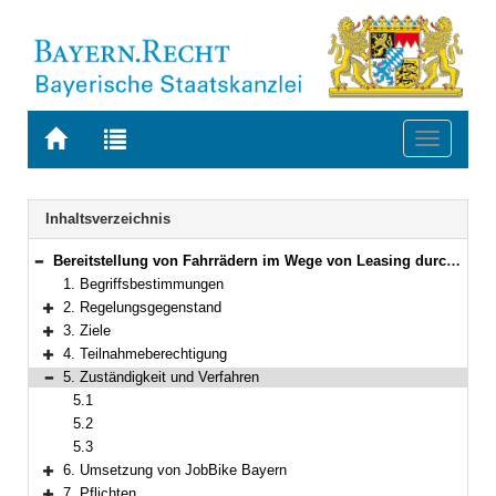
Zur
Zur
Toggle
Startseite
Trefferliste
navigati
von
der
BAYERN.RECHT
letzten
Navigation
Inhaltsverzeichnis
Suche
Bereitstellung von Fahrrädern im Wege von Leasing durch Entgeltumwandlung für die Beschäftigten des Freistaates, der Bayerischen Staatsforsten und bestimmter Universitätskliniken Bayerns
Bereich reduzieren
1. Begriffsbestimmungen
2. Regelungsgegenstand
Bereich erweitern
3. Ziele
Bereich erweitern
4. Teilnahmeberechtigung
Bereich erweitern
5. Zuständigkeit und Verfahren
Bereich reduzieren
5.1
5.2
5.3
6. Umsetzung von JobBike Bayern
Bereich erweitern
7. Pflichten