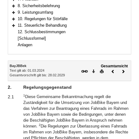
Bereich erweitern
8. Sicherheitsbelehrung
Bereich erweitern
9. Leistungsumfang
Bereich erweitern
10. Regelungen für Störfälle
Bereich erweitern
11. Steuerliche Behandlung
Bereich erweitern
12. Schlussbestimmungen
[Schlussformel]
Anlagen
Inhalt
BayJBBek
Gesamtansicht
Text gilt ab: 01.03.2024
Download
Drucken
Vorheriges
Nächste
Gesamtvorschrift gilt bis: 28.02.2029
Dokument
Dokume
2.
Regelungsgegenstand
1
2.1
Diese Gemeinsame Bekanntmachung regelt die
Zuständigkeit für die Umsetzung von JobBike Bayern und
das Verfahren zur Beantragung eines Fahrrads im Rahmen
von JobBike Bayern sowie die Bedingungen, unter denen
die Beschäftigten JobBike Bayern in Anspruch nehmen
2
können.
Die Regelungen zur Überlassung eines Fahrrads
im Rahmen von JobBike Bayern, insbesondere die Rechte
und Pflichten der Beschäftigten, werden in dem