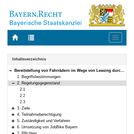
Zur
Zur
Toggle
Startseite
Trefferliste
navigati
von
der
BAYERN.RECHT
letzten
Navigation
Inhaltsverzeichnis
Suche
Bereitstellung von Fahrrädern im Wege von Leasing durch Entgeltumwandlung für die Beschäftigten des Freistaates, der Bayerischen Staatsforsten und bestimmter Universitätskliniken Bayerns
Bereich reduzieren
1. Begriffsbestimmungen
2. Regelungsgegenstand
Bereich reduzieren
2.1
2.2
2.3
3. Ziele
Bereich erweitern
4. Teilnahmeberechtigung
Bereich erweitern
5. Zuständigkeit und Verfahren
Bereich erweitern
6. Umsetzung von JobBike Bayern
Bereich erweitern
7. Pflichten