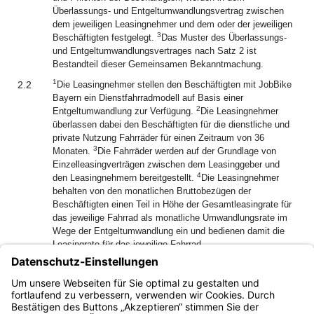
Überlassungs- und Entgeltumwandlungsvertrag zwischen
dem jeweiligen Leasingnehmer und dem oder der jeweiligen
3
Beschäftigten festgelegt.
Das Muster des Überlassungs-
und Entgeltumwandlungsvertrages nach Satz 2 ist
Bestandteil dieser Gemeinsamen Bekanntmachung.
1
2.2
Die Leasingnehmer stellen den Beschäftigten mit JobBike
Bayern ein Dienstfahrradmodell auf Basis einer
2
Entgeltumwandlung zur Verfügung.
Die Leasingnehmer
überlassen dabei den Beschäftigten für die dienstliche und
private Nutzung Fahrräder für einen Zeitraum von 36
3
Monaten.
Die Fahrräder werden auf der Grundlage von
Einzelleasingverträgen zwischen dem Leasinggeber und
4
den Leasingnehmern bereitgestellt.
Die Leasingnehmer
behalten von den monatlichen Bruttobezügen der
Beschäftigten einen Teil in Höhe der Gesamtleasingrate für
das jeweilige Fahrrad als monatliche Umwandlungsrate im
Wege der Entgeltumwandlung ein und bedienen damit die
Leasingrate für das jeweilige Fahrrad.
2.3
Mit der Umsetzung von JobBike Bayern haben die
Leasingnehmer den Dienstleister und den Leasinggeber
beauftragt.