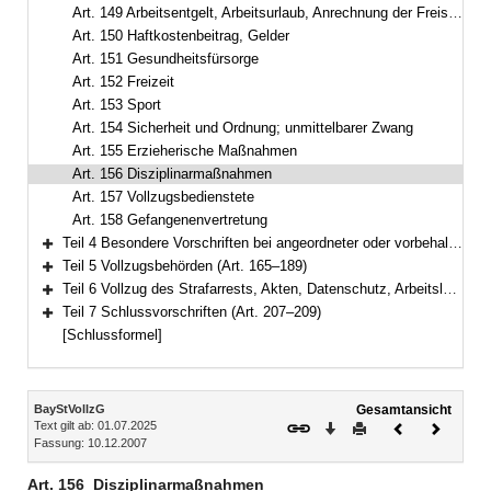
Art. 149 Arbeitsentgelt, Arbeitsurlaub, Anrechnung der Freistellung auf den Entlassungszeitpunkt, Ausbildungsbeihilfe, Taschengeld
Art. 150 Haftkostenbeitrag, Gelder
Art. 151 Gesundheitsfürsorge
Art. 152 Freizeit
Art. 153 Sport
Art. 154 Sicherheit und Ordnung; unmittelbarer Zwang
Art. 155 Erzieherische Maßnahmen
Art. 156 Disziplinarmaßnahmen
Art. 157 Vollzugsbedienstete
Art. 158 Gefangenenvertretung
Teil 4 Besondere Vorschriften bei angeordneter oder vorbehaltener Sicherungsverwahrung (Art. 159–164)
Bereich erweitern
Teil 5 Vollzugsbehörden (Art. 165–189)
Bereich erweitern
Teil 6 Vollzug des Strafarrests, Akten, Datenschutz, Arbeitslosenversicherung (Art. 190–206)
Bereich erweitern
Teil 7 Schlussvorschriften (Art. 207–209)
Bereich erweitern
[Schlussformel]
Inhalt
BayStVollzG
Gesamtansicht
Text gilt ab: 01.07.2025
Download
Drucken
Vorheriges
Nächste
Fassung: 10.12.2007
Dokument
Dokume
Art. 156
Disziplinarmaßnahmen