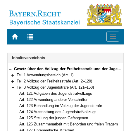
Zur
Zur
Toggle
Startseite
Trefferliste
navigati
von
der
BAYERN.RECHT
letzten
Navigation
Inhaltsverzeichnis
Suche
Gesetz über den Vollzug der Freiheitsstrafe und der Jugendstrafe (Bayerisches Strafvollzugsgesetz – BayStVollzG) Vom 10. Dezember 2007 (GVBl. S. 866) BayRS 312-2-1-J (Art. 1–209)
Bereich reduzieren
Teil 1 Anwendungsbereich (Art. 1)
Bereich erweitern
Teil 2 Vollzug der Freiheitsstrafe (Art. 2–120)
Bereich erweitern
Teil 3 Vollzug der Jugendstrafe (Art. 121–158)
Bereich reduzieren
Art. 121 Aufgaben des Jugendstrafvollzugs
Art. 122 Anwendung anderer Vorschriften
Art. 123 Behandlung im Vollzug der Jugendstrafe
Art. 124 Ausstattung des Jugendstrafvollzugs
Art. 125 Stellung der jungen Gefangenen
Art. 126 Zusammenarbeit mit Behörden und freien Trägern
Art. 127 Ehrenamtliche Mitarbeit