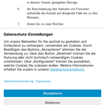
in diesem Gesetz geregelten Bezüge,
6.
die Beschränkung des Verkehrs mit Personen
außerhalb der Anstalt auf dringende Fälle bis zu drei
Monaten,
7.
Arrest bis zu zwei Wochen.
(4) Art. 110 Abs. 2 und 3, Art. 111 bis 114 gelten
entsprechend mit der Maßgabe, dass die Höchstfrist der
Aussetzung zur Bewährung nach Art. 111 Abs. 2 drei
Monate beträgt.
Bayern.de
BayernPortal
Datenschutz
Impressum
Barrierefreiheit
Hilfe
Kontakt