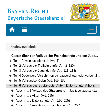
Zur
Zur
Toggle
Startseite
Trefferliste
navigati
von
der
BAYERN.RECHT
letzten
Navigation
Inhaltsverzeichnis
Suche
Gesetz über den Vollzug der Freiheitsstrafe und der Jugendstrafe (Bayerisches Strafvollzugsgesetz – BayStVollzG) Vom 10. Dezember 2007 (GVBl. S. 866) BayRS 312-2-1-J (Art. 1–209)
Bereich reduzieren
Teil 1 Anwendungsbereich (Art. 1)
Bereich erweitern
Teil 2 Vollzug der Freiheitsstrafe (Art. 2–120)
Bereich erweitern
Teil 3 Vollzug der Jugendstrafe (Art. 121–158)
Bereich erweitern
Teil 4 Besondere Vorschriften bei angeordneter oder vorbehaltener Sicherungsverwahrung (Art. 159–164)
Bereich erweitern
Teil 5 Vollzugsbehörden (Art. 165–189)
Bereich erweitern
Teil 6 Vollzug des Strafarrests, Akten, Datenschutz, Arbeitslosenversicherung (Art. 190–206)
Bereich reduzieren
Abschnitt 1 Vollzug des Strafarrests in Justizvollzugsanstalten (Art. 190–194)
Bereich erweitern
Abschnitt 2 Akten (Art. 195)
Bereich erweitern
Abschnitt 3 Datenschutz (Art. 196–205)
Bereich erweitern
Abschnitt 4 Arbeitslosenversicherung (Art. 206)