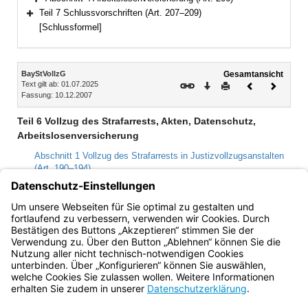
Bereich erweitern
Teil 7 Schlussvorschriften (Art. 207–209)
Bereich erweitern
[Schlussformel]
Inhalt
BayStVollzG
Gesamtansicht
Text gilt ab: 01.07.2025
Download
Drucken
Vorheriges
Nächste
Fassung: 10.12.2007
Dokument
Dokume
Teil 6 Vollzug des Strafarrests, Akten, Datenschutz,
Arbeitslosenversicherung
Abschnitt 1 Vollzug des Strafarrests in Justizvollzugsanstalten
(Art. 190–194)
Abschnitt 2 Akten (Art. 195)
Abschnitt 3 Datenschutz (Art. 196–205)
Abschnitt 4 Arbeitslosenversicherung (Art. 206)
Bayern.de
BayernPortal
Datenschutz