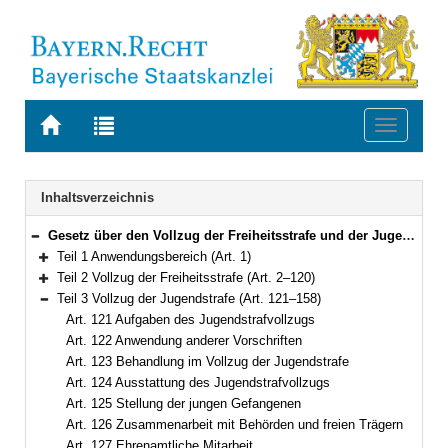
Zur
Zur
Toggle
Startseite
Trefferliste
navigati
von
der
BAYERN.RECHT
letzten
Navigation
Inhaltsverzeichnis
Suche
Gesetz über den Vollzug der Freiheitsstrafe und der Jugendstrafe (Bayerisches Strafvollzugsgesetz – BayStVollzG) Vom 10. Dezember 2007 (GVBl. S. 866) BayRS 312-2-1-J (Art. 1–209)
Bereich reduzieren
Teil 1 Anwendungsbereich (Art. 1)
Bereich erweitern
Teil 2 Vollzug der Freiheitsstrafe (Art. 2–120)
Bereich erweitern
Teil 3 Vollzug der Jugendstrafe (Art. 121–158)
Bereich reduzieren
Art. 121 Aufgaben des Jugendstrafvollzugs
Art. 122 Anwendung anderer Vorschriften
Art. 123 Behandlung im Vollzug der Jugendstrafe
Art. 124 Ausstattung des Jugendstrafvollzugs
Art. 125 Stellung der jungen Gefangenen
Art. 126 Zusammenarbeit mit Behörden und freien Trägern
Art. 127 Ehrenamtliche Mitarbeit