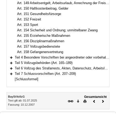
Art. 149 Arbeitsentgelt, Arbeitsurlaub, Anrechnung der Freistellung auf den Entlassungszeitpunkt, Ausbildungsbeihilfe, Taschengeld
Art. 150 Haftkostenbeitrag, Gelder
Art. 151 Gesundheitsfürsorge
Art. 152 Freizeit
Art. 153 Sport
Art. 154 Sicherheit und Ordnung; unmittelbarer Zwang
Art. 155 Erzieherische Maßnahmen
Art. 156 Disziplinarmaßnahmen
Art. 157 Vollzugsbedienstete
Art. 158 Gefangenenvertretung
Teil 4 Besondere Vorschriften bei angeordneter oder vorbehaltener Sicherungsverwahrung (Art. 159–164)
Bereich erweitern
Teil 5 Vollzugsbehörden (Art. 165–189)
Bereich erweitern
Teil 6 Vollzug des Strafarrests, Akten, Datenschutz, Arbeitslosenversicherung (Art. 190–206)
Bereich erweitern
Teil 7 Schlussvorschriften (Art. 207–209)
Bereich erweitern
[Schlussformel]
Inhalt
BayStVollzG
Gesamtansicht
Text gilt ab: 01.07.2025
Download
Drucken
Vorheriges
Nächste
Fassung: 10.12.2007
Dokument
Dokume
Art. 147
Freies Beschäftigungsverhältnis