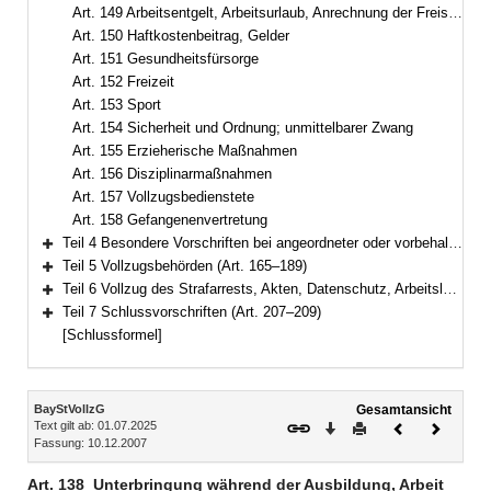
Art. 149 Arbeitsentgelt, Arbeitsurlaub, Anrechnung der Freistellung auf den Entlassungszeitpunkt, Ausbildungsbeihilfe, Taschengeld
Art. 150 Haftkostenbeitrag, Gelder
Art. 151 Gesundheitsfürsorge
Art. 152 Freizeit
Art. 153 Sport
Art. 154 Sicherheit und Ordnung; unmittelbarer Zwang
Art. 155 Erzieherische Maßnahmen
Art. 156 Disziplinarmaßnahmen
Art. 157 Vollzugsbedienstete
Art. 158 Gefangenenvertretung
Teil 4 Besondere Vorschriften bei angeordneter oder vorbehaltener Sicherungsverwahrung (Art. 159–164)
Bereich erweitern
Teil 5 Vollzugsbehörden (Art. 165–189)
Bereich erweitern
Teil 6 Vollzug des Strafarrests, Akten, Datenschutz, Arbeitslosenversicherung (Art. 190–206)
Bereich erweitern
Teil 7 Schlussvorschriften (Art. 207–209)
Bereich erweitern
[Schlussformel]
Inhalt
BayStVollzG
Gesamtansicht
Text gilt ab: 01.07.2025
Download
Drucken
Vorheriges
Nächste
Fassung: 10.12.2007
Dokument
Dokume
Art. 138
Unterbringung während der Ausbildung, Arbeit