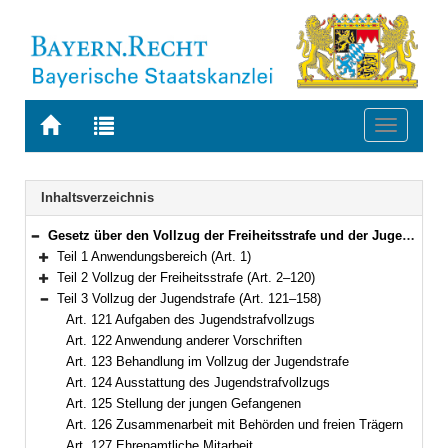
Zur
Zur
Toggle
Startseite
Trefferliste
navigati
von
der
BAYERN.RECHT
letzten
Navigation
Inhaltsverzeichnis
Suche
Gesetz über den Vollzug der Freiheitsstrafe und der Jugendstrafe (Bayerisches Strafvollzugsgesetz – BayStVollzG) Vom 10. Dezember 2007 (GVBl. S. 866) BayRS 312-2-1-J (Art. 1–209)
Bereich reduzieren
Teil 1 Anwendungsbereich (Art. 1)
Bereich erweitern
Teil 2 Vollzug der Freiheitsstrafe (Art. 2–120)
Bereich erweitern
Teil 3 Vollzug der Jugendstrafe (Art. 121–158)
Bereich reduzieren
Art. 121 Aufgaben des Jugendstrafvollzugs
Art. 122 Anwendung anderer Vorschriften
Art. 123 Behandlung im Vollzug der Jugendstrafe
Art. 124 Ausstattung des Jugendstrafvollzugs
Art. 125 Stellung der jungen Gefangenen
Art. 126 Zusammenarbeit mit Behörden und freien Trägern
Art. 127 Ehrenamtliche Mitarbeit