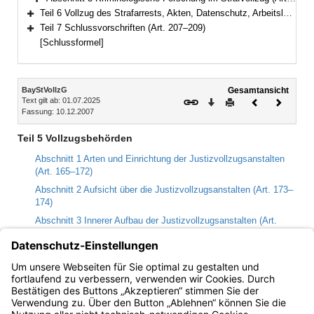
Bereich erweitern
Teil 6 Vollzug des Strafarrests, Akten, Datenschutz, Arbeitslosenversicherung (Art. 190–206)
Bereich erweitern
Teil 7 Schlussvorschriften (Art. 207–209)
Bereich erweitern
[Schlussformel]
Inhalt
BayStVollzG
Gesamtansicht
Text gilt ab: 01.07.2025
Download
Drucken
Vorheriges
Nächste
Fassung: 10.12.2007
Dokument
Dokume
Teil 5 Vollzugsbehörden
Abschnitt 1 Arten und Einrichtung der Justizvollzugsanstalten
(Art. 165–172)
Abschnitt 2 Aufsicht über die Justizvollzugsanstalten (Art. 173–
174)
Abschnitt 3 Innerer Aufbau der Justizvollzugsanstalten (Art.
175–184)
Abschnitt 4 Anstaltsbeiräte (Art. 185–188)
Abschnitt 5 Kriminologische Forschung im Strafvollzug (Art.
189)