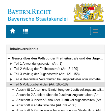
Zur
Zur
Toggle
Startseite
Trefferliste
navigati
von
der
BAYERN.RECHT
letzten
Navigation
Inhaltsverzeichnis
Suche
Gesetz über den Vollzug der Freiheitsstrafe und der Jugendstrafe (Bayerisches Strafvollzugsgesetz – BayStVollzG) Vom 10. Dezember 2007 (GVBl. S. 866) BayRS 312-2-1-J (Art. 1–209)
Bereich reduzieren
Teil 1 Anwendungsbereich (Art. 1)
Bereich erweitern
Teil 2 Vollzug der Freiheitsstrafe (Art. 2–120)
Bereich erweitern
Teil 3 Vollzug der Jugendstrafe (Art. 121–158)
Bereich erweitern
Teil 4 Besondere Vorschriften bei angeordneter oder vorbehaltener Sicherungsverwahrung (Art. 159–164)
Bereich erweitern
Teil 5 Vollzugsbehörden (Art. 165–189)
Bereich reduzieren
Abschnitt 1 Arten und Einrichtung der Justizvollzugsanstalten (Art. 165–172)
Bereich erweitern
Abschnitt 2 Aufsicht über die Justizvollzugsanstalten (Art. 173–174)
Bereich erweitern
Abschnitt 3 Innerer Aufbau der Justizvollzugsanstalten (Art. 175–184)
Bereich erweitern
Abschnitt 4 Anstaltsbeiräte (Art. 185–188)
Bereich erweitern
Abschnitt 5 Kriminologische Forschung im Strafvollzug (Art. 189)