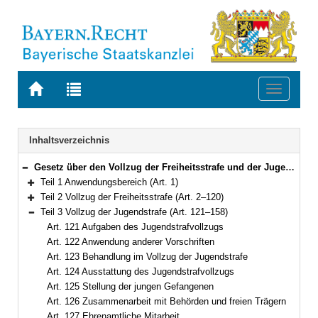
Zur
Zur
Toggle
Startseite
Trefferliste
navigati
von
der
BAYERN.RECHT
letzten
Navigation
Inhaltsverzeichnis
Suche
Gesetz über den Vollzug der Freiheitsstrafe und der Jugendstrafe (Bayerisches Strafvollzugsgesetz – BayStVollzG) Vom 10. Dezember 2007 (GVBl. S. 866) BayRS 312-2-1-J (Art. 1–209)
Bereich reduzieren
Teil 1 Anwendungsbereich (Art. 1)
Bereich erweitern
Teil 2 Vollzug der Freiheitsstrafe (Art. 2–120)
Bereich erweitern
Teil 3 Vollzug der Jugendstrafe (Art. 121–158)
Bereich reduzieren
Art. 121 Aufgaben des Jugendstrafvollzugs
Art. 122 Anwendung anderer Vorschriften
Art. 123 Behandlung im Vollzug der Jugendstrafe
Art. 124 Ausstattung des Jugendstrafvollzugs
Art. 125 Stellung der jungen Gefangenen
Art. 126 Zusammenarbeit mit Behörden und freien Trägern
Art. 127 Ehrenamtliche Mitarbeit