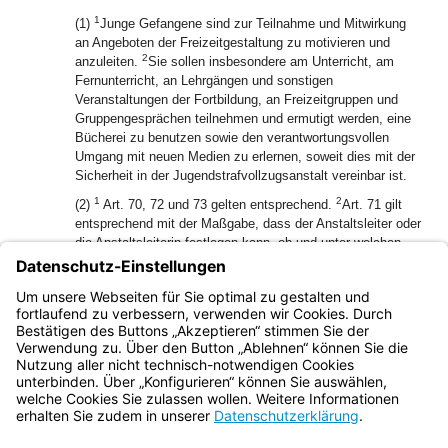
1
(1)
Junge Gefangene sind zur Teilnahme und Mitwirkung
an Angeboten der Freizeitgestaltung zu motivieren und
2
anzuleiten.
Sie sollen insbesondere am Unterricht, am
Fernunterricht, an Lehrgängen und sonstigen
Veranstaltungen der Fortbildung, an Freizeitgruppen und
Gruppengesprächen teilnehmen und ermutigt werden, eine
Bücherei zu benutzen sowie den verantwortungsvollen
Umgang mit neuen Medien zu erlernen, soweit dies mit der
Sicherheit in der Jugendstrafvollzugsanstalt vereinbar ist.
1
2
(2)
Art. 70, 72 und 73 gelten entsprechend.
Art. 71 gilt
entsprechend mit der Maßgabe, dass der Anstaltsleiter oder
die Anstaltsleiterin festlegen kann, ob und unter welchen
zusätzlichen Voraussetzungen eigene Fernsehgeräte
3
zugelassen werden.
Elektronische Unterhaltungsmedien,
die keinen pädagogischen Wert haben, sind nicht
zugelassen.
Bayern.de
BayernPortal
Datenschutz