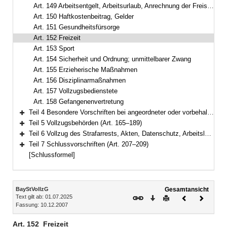
Art. 149 Arbeitsentgelt, Arbeitsurlaub, Anrechnung der Freistellung auf den Entlassungszeitpunkt, Ausbildungsbeihilfe, Taschengeld
Art. 150 Haftkostenbeitrag, Gelder
Art. 151 Gesundheitsfürsorge
Art. 152 Freizeit
Art. 153 Sport
Art. 154 Sicherheit und Ordnung; unmittelbarer Zwang
Art. 155 Erzieherische Maßnahmen
Art. 156 Disziplinarmaßnahmen
Art. 157 Vollzugsbedienstete
Art. 158 Gefangenenvertretung
Teil 4 Besondere Vorschriften bei angeordneter oder vorbehaltener Sicherungsverwahrung (Art. 159–164)
Bereich erweitern
Teil 5 Vollzugsbehörden (Art. 165–189)
Bereich erweitern
Teil 6 Vollzug des Strafarrests, Akten, Datenschutz, Arbeitslosenversicherung (Art. 190–206)
Bereich erweitern
Teil 7 Schlussvorschriften (Art. 207–209)
Bereich erweitern
[Schlussformel]
Inhalt
BayStVollzG
Gesamtansicht
Text gilt ab: 01.07.2025
Download
Drucken
Vorheriges
Nächste
Fassung: 10.12.2007
Dokument
Dokume
Art. 152
Freizeit