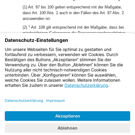
(1) Art. 87 bis 100 gelten entsprechend mit der Maßgabe,
dass Art. 100 Abs. 2 auch in den Fällen des Art. 97 Abs. 2
anzuwenden ist.
1
(2)
Art. 108 gilt entsprechend mit der Maßgabe, dass bei
minderjährigen Gefangenen die Personensorgeberechtigten
an die Stelle der Personen nach Art. 108 Abs. 4 Satz 1 Nr. 2
2
treten.
Der Durchführung von Maßnahmen nach Art. 108
3
Abs. 1 Nr. 1 müssen sie zustimmen.
Bei Gefahr in Verzug
kann von Satz 2 abgewichen werden.
Bayern.de
BayernPortal
Datenschutz
Impressum
Barrierefreiheit
Hilfe
Kontakt