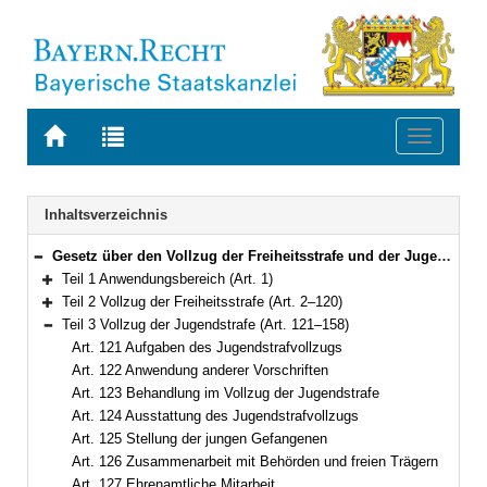
Zur
Zur
Toggle
Startseite
Trefferliste
navigati
von
der
BAYERN.RECHT
letzten
Navigation
Inhaltsverzeichnis
Suche
Gesetz über den Vollzug der Freiheitsstrafe und der Jugendstrafe (Bayerisches Strafvollzugsgesetz – BayStVollzG) Vom 10. Dezember 2007 (GVBl. S. 866) BayRS 312-2-1-J (Art. 1–209)
Bereich reduzieren
Teil 1 Anwendungsbereich (Art. 1)
Bereich erweitern
Teil 2 Vollzug der Freiheitsstrafe (Art. 2–120)
Bereich erweitern
Teil 3 Vollzug der Jugendstrafe (Art. 121–158)
Bereich reduzieren
Art. 121 Aufgaben des Jugendstrafvollzugs
Art. 122 Anwendung anderer Vorschriften
Art. 123 Behandlung im Vollzug der Jugendstrafe
Art. 124 Ausstattung des Jugendstrafvollzugs
Art. 125 Stellung der jungen Gefangenen
Art. 126 Zusammenarbeit mit Behörden und freien Trägern
Art. 127 Ehrenamtliche Mitarbeit