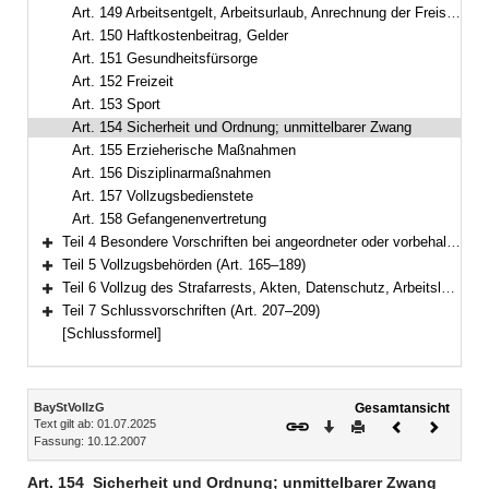
Art. 149 Arbeitsentgelt, Arbeitsurlaub, Anrechnung der Freistellung auf den Entlassungszeitpunkt, Ausbildungsbeihilfe, Taschengeld
Art. 150 Haftkostenbeitrag, Gelder
Art. 151 Gesundheitsfürsorge
Art. 152 Freizeit
Art. 153 Sport
Art. 154 Sicherheit und Ordnung; unmittelbarer Zwang
Art. 155 Erzieherische Maßnahmen
Art. 156 Disziplinarmaßnahmen
Art. 157 Vollzugsbedienstete
Art. 158 Gefangenenvertretung
Teil 4 Besondere Vorschriften bei angeordneter oder vorbehaltener Sicherungsverwahrung (Art. 159–164)
Bereich erweitern
Teil 5 Vollzugsbehörden (Art. 165–189)
Bereich erweitern
Teil 6 Vollzug des Strafarrests, Akten, Datenschutz, Arbeitslosenversicherung (Art. 190–206)
Bereich erweitern
Teil 7 Schlussvorschriften (Art. 207–209)
Bereich erweitern
[Schlussformel]
Inhalt
BayStVollzG
Gesamtansicht
Text gilt ab: 01.07.2025
Download
Drucken
Vorheriges
Nächste
Fassung: 10.12.2007
Dokument
Dokume
Art. 154
Sicherheit und Ordnung; unmittelbarer Zwang