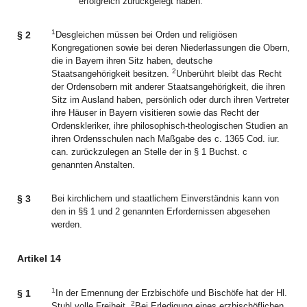
erfolgreich zurückgelegt haben.
1
§ 2
Desgleichen müssen bei Orden und religiösen
Kongregationen sowie bei deren Niederlassungen die Obern,
die in Bayern ihren Sitz haben, deutsche
2
Staatsangehörigkeit besitzen.
Unberührt bleibt das Recht
der Ordensobern mit anderer Staatsangehörigkeit, die ihren
Sitz im Ausland haben, persönlich oder durch ihren Vertreter
ihre Häuser in Bayern visitieren sowie das Recht der
Ordenskleriker, ihre philosophisch-theologischen Studien an
ihren Ordensschulen nach Maßgabe des c. 1365 Cod. iur.
can. zurückzulegen an Stelle der in § 1 Buchst. c
genannten Anstalten.
§ 3
Bei kirchlichem und staatlichem Einverständnis kann von
den in §§ 1 und 2 genannten Erfordernissen abgesehen
werden.
Artikel 14
1
§ 1
In der Ernennung der Erzbischöfe und Bischöfe hat der Hl.
2
Stuhl volle Freiheit.
Bei Erledigung eines erzbischöflichen