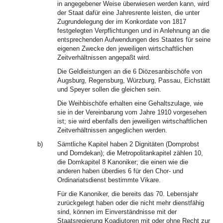
in angegebener Weise überwiesen werden kann, wird
der Staat dafür eine Jahresrente leisten, die unter
Zugrundelegung der im Konkordate von 1817
festgelegten Verpflichtungen und in Anlehnung an die
entsprechenden Aufwendungen des Staates für seine
eigenen Zwecke den jeweiligen wirtschaftlichen
Zeitverhältnissen angepaßt wird.
Die Geldleistungen an die 6 Diözesanbischöfe von
Augsburg, Regensburg, Würzburg, Passau, Eichstätt
und Speyer sollen die gleichen sein.
Die Weihbischöfe erhalten eine Gehaltszulage, wie
sie in der Vereinbarung vom Jahre 1910 vorgesehen
ist; sie wird ebenfalls den jeweiligen wirtschaftlichen
Zeitverhältnissen angeglichen werden.
b)
Sämtliche Kapitel haben 2 Dignitäten (Domprobst
und Domdekan); die Metropolitankapitel zählen 10,
die Domkapitel 8 Kanoniker; die einen wie die
anderen haben überdies 6 für den Chor- und
Ordinariatsdienst bestimmte Vikare.
Für die Kanoniker, die bereits das 70. Lebensjahr
zurückgelegt haben oder die nicht mehr dienstfähig
sind, können im Einverständnisse mit der
Staatsregierung Koadjutoren mit oder ohne Recht zur