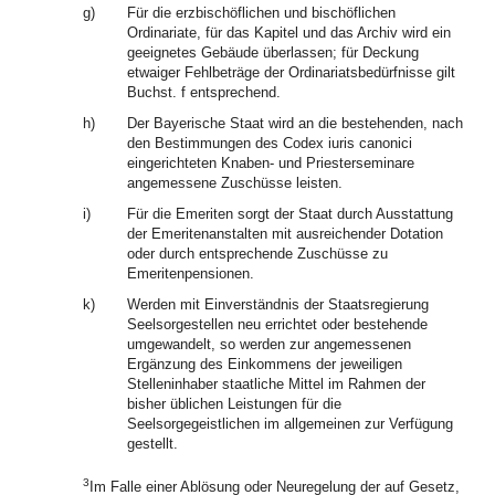
g)
Für die erzbischöflichen und bischöflichen
Ordinariate, für das Kapitel und das Archiv wird ein
geeignetes Gebäude überlassen; für Deckung
etwaiger Fehlbeträge der Ordinariatsbedürfnisse gilt
Buchst. f entsprechend.
h)
Der Bayerische Staat wird an die bestehenden, nach
den Bestimmungen des Codex iuris canonici
eingerichteten Knaben- und Priesterseminare
angemessene Zuschüsse leisten.
i)
Für die Emeriten sorgt der Staat durch Ausstattung
der Emeritenanstalten mit ausreichender Dotation
oder durch entsprechende Zuschüsse zu
Emeritenpensionen.
k)
Werden mit Einverständnis der Staatsregierung
Seelsorgestellen neu errichtet oder bestehende
umgewandelt, so werden zur angemessenen
Ergänzung des Einkommens der jeweiligen
Stelleninhaber staatliche Mittel im Rahmen der
bisher üblichen Leistungen für die
Seelsorgegeistlichen im allgemeinen zur Verfügung
gestellt.
3
Im Falle einer Ablösung oder Neuregelung der auf Gesetz,