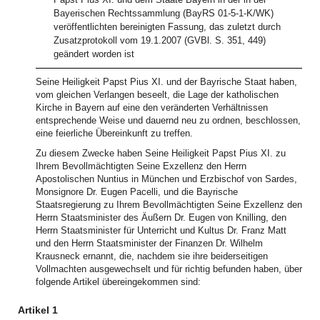
Bayerischen Rechtssammlung (BayRS 01-5-1-K/WK)
veröffentlichten bereinigten Fassung, das zuletzt durch
Zusatzprotokoll vom 19.1.2007 (GVBl. S. 351, 449)
geändert worden ist
Seine Heiligkeit Papst Pius XI. und der Bayrische Staat haben,
vom gleichen Verlangen beseelt, die Lage der katholischen
Kirche in Bayern auf eine den veränderten Verhältnissen
entsprechende Weise und dauernd neu zu ordnen, beschlossen,
eine feierliche Übereinkunft zu treffen.
Zu diesem Zwecke haben Seine Heiligkeit Papst Pius XI. zu
Ihrem Bevollmächtigten Seine Exzellenz den Herrn
Apostolischen Nuntius in München und Erzbischof von Sardes,
Monsignore Dr. Eugen Pacelli, und die Bayrische
Staatsregierung zu Ihrem Bevollmächtigten Seine Exzellenz den
Herrn Staatsminister des Äußern Dr. Eugen von Knilling, den
Herrn Staatsminister für Unterricht und Kultus Dr. Franz Matt
und den Herrn Staatsminister der Finanzen Dr. Wilhelm
Krausneck ernannt, die, nachdem sie ihre beiderseitigen
Vollmachten ausgewechselt und für richtig befunden haben, über
folgende Artikel übereingekommen sind:
Artikel 1