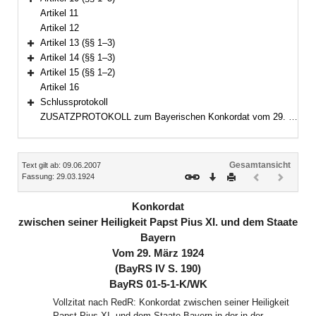
Bereich erweitern
Artikel 11
Artikel 12
Artikel 13 (§§ 1–3)
Bereich erweitern
Artikel 14 (§§ 1–3)
Bereich erweitern
Artikel 15 (§§ 1–2)
Bereich erweitern
Artikel 16
Schlussprotokoll
Bereich erweitern
ZUSATZPROTOKOLL zum Bayerischen Konkordat vom 29. März 1924, zuletzt geändert durch den Vertrag vom 8. Juni 1988
Inhalt
Gesamtansicht
Text gilt ab: 09.06.2007
Download
Drucken
Vorheriges
Nächste
Fassung: 29.03.1924
Dokument
Dokume
(inaktiv)
(inaktiv)
Konkordat
zwischen seiner Heiligkeit Papst Pius XI. und dem Staate
Bayern
Vom 29. März 1924
(BayRS IV S. 190)
BayRS 01-5-1-K/WK
Vollzitat nach RedR: Konkordat zwischen seiner Heiligkeit
Papst Pius XI. und dem Staate Bayern in der in der