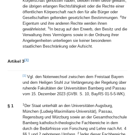
Körperschaft genossen haben, bleiben ihnen diese gewahrt;
die übrigen erlangen Rechtsfähigkeit oder die Rechte einer
öffentlichen Körperschaft nach den für alle Bürger oder
4
Gesellschaften geltenden gesetzlichen Bestimmungen.
Ihr
Eigentum und ihre anderen Rechte werden ihnen
5
gewährleistet.
In bezug auf den Erwerb, den Besitz und die
Verwaltung ihres Vermögens sowie in der Ordnung ihrer
Angelegenheiten unterliegen sie keiner besonderen
staatlichen Beschränkung oder Aufsicht.
[1]
Artikel 3
[1]
Vgl. den Notenwechsel zwischen dem Freistaat Bayern
und dem Heiligen Stuhl zur Verlängerung der Regelung über
ruhende Fakultäten der Universitäten Bamberg und Passau
vom 15. Dezember 2023 (GVBl. S. 10, BayRS 01-5-5-WK).
1
§ 1
Der Staat unterhält an den Universitäten Augsburg,
München (Ludwig-Maximilians-Universität), Passau,
Regensburg und Würzburg sowie an der Gesamthochschule
Bamberg katholisch-theologische Fachbereiche in dem
durch die Bedürfnisse von Forschung und Lehre nach Art. 4
2
§§ 1 und 2 gebotenen Umfang.
Jeder dieser Fachbereiche