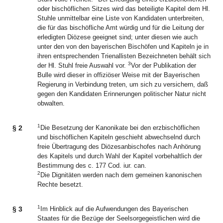
oder bischöflichen Sitzes wird das beteiligte Kapitel dem Hl.
Stuhle unmittelbar eine Liste von Kandidaten unterbreiten,
die für das bischöfliche Amt würdig und für die Leitung der
erledigten Diözese geeignet sind; unter diesen wie auch
unter den von den bayerischen Bischöfen und Kapiteln je in
ihren entsprechenden Trienallisten Bezeichneten behält sich
3
der Hl. Stuhl freie Auswahl vor.
Vor der Publikation der
Bulle wird dieser in offiziöser Weise mit der Bayerischen
Regierung in Verbindung treten, um sich zu versichern, daß
gegen den Kandidaten Erinnerungen politischer Natur nicht
obwalten.
1
§ 2
Die Besetzung der Kanonikate bei den erzbischöflichen
und bischöflichen Kapiteln geschieht abwechselnd durch
freie Übertragung des Diözesanbischofes nach Anhörung
des Kapitels und durch Wahl der Kapitel vorbehaltlich der
Bestimmung des c. 177 Cod. iur. can.
2
Die Dignitäten werden nach dem gemeinen kanonischen
Rechte besetzt.
1
§ 3
Im Hinblick auf die Aufwendungen des Bayerischen
Staates für die Bezüge der Seelsorgegeistlichen wird die