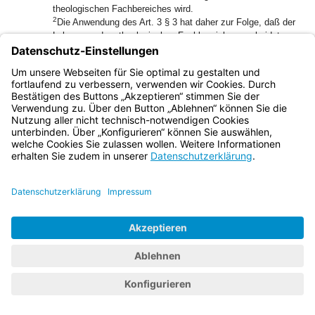
theologischen Fachbereiches wird.
2
Die Anwendung des Art. 3 § 3 hat daher zur Folge, daß der
Lehrer aus dem theologischen Fachbereich ausscheidet.
Zu Artikel 3 §§ 1 und 5
(1) Bis zur Errichtung des katholisch-theologischen
Fachbereiches und der drei in Art. 3 § 5 genannten
Lehrstühle und der damit verbundenen Auflösung der
Philosophisch-Theologischen Hochschule Passau gelten
Art. 3 §§ 1 und 2, sowie Art. 4 § 1 in der Fassung des
Konkordats vom 29. März 1924 für die Philosophisch-
Theologische Hochschule weiter.
(2) Der Freistaat Bayern wird sich bemühen, daß für die
Professoren der Philosophisch-Theologischen Hochschule
Passau, die nicht im Wege des üblichen
Berufungsverfahrens an den katholisch-theologischen
Fachbereich einer Universität oder Gesamthochschule
berufen werden, ausreichende Lehr- und
Forschungsmöglichkeiten gewährleistet werden.
Zu Artikel 5 § 1
1
(1)12
Der Träger der Katholischen Universität unterliegt der
2
für kirchliche Stiftungen vorgesehenen Aufsicht.
Die