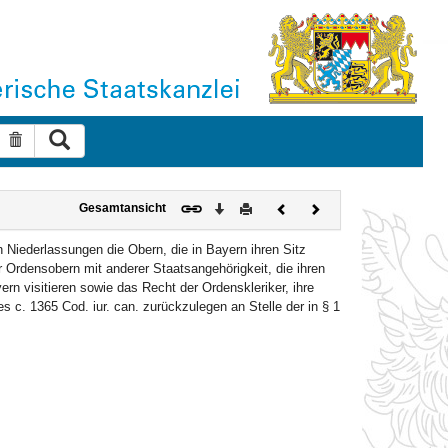
Suche ausführen
Suche zurücksetzen
Download
Drucken
Vorheriges
Nächstes
Gesamtansicht
Dokument
Dokument
Niederlassungen die Obern, die in Bayern ihren Sitz
r Ordensobern mit anderer Staatsangehörigkeit, die ihren
ern visitieren sowie das Recht der Ordenskleriker, ihre
c. 1365 Cod. iur. can. zurückzulegen an Stelle der in § 1