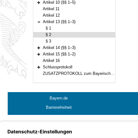
Artikel 10 (§§ 1–5)
Bereich erweitern
Artikel 11
Artikel 12
Artikel 13 (§§ 1–3)
Bereich reduzieren
§ 1
§ 2
§ 3
Artikel 14 (§§ 1–3)
Bereich erweitern
Artikel 15 (§§ 1–2)
Bereich erweitern
Artikel 16
Schlussprotokoll
Bereich erweitern
ZUSATZPROTOKOLL zum Bayerischen Konkordat vom 29. März 1924, zuletzt geändert durch den Vertrag vom 8. Juni 1988
Bayern.de
Barrierefreiheit