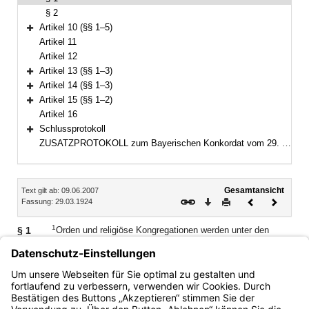
§ 2
Artikel 10 (§§ 1–5)
Bereich erweitern
Artikel 11
Artikel 12
Artikel 13 (§§ 1–3)
Bereich erweitern
Artikel 14 (§§ 1–3)
Bereich erweitern
Artikel 15 (§§ 1–2)
Bereich erweitern
Artikel 16
Schlussprotokoll
Bereich erweitern
ZUSATZPROTOKOLL zum Bayerischen Konkordat vom 29. März 1924, zuletzt geändert durch den Vertrag vom 8. Juni 1988
Inhalt
Gesamtansicht
Text gilt ab: 09.06.2007
Download
Drucken
Vorheriges
Nächste
Fassung: 29.03.1924
Dokument
Dokume
1
§ 1
Orden und religiöse Kongregationen werden unter den
allgemeinen gesetzlichen Bestimmungen zur Gründung und
2
Führung von Privatschulen zugelassen.
Die Zuerkennung
von Berechtigungen an derartige Schulen erfolgt nach den
für andere Privatschulen geltenden Grundsätzen.