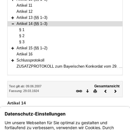
Bereich erweitern
Artikel 11
Artikel 12
Artikel 13 (§§ 1–3)
Bereich erweitern
Artikel 14 (§§ 1–3)
Bereich reduzieren
§ 1
§ 2
§ 3
Artikel 15 (§§ 1–2)
Bereich erweitern
Artikel 16
Schlussprotokoll
Bereich erweitern
ZUSATZPROTOKOLL zum Bayerischen Konkordat vom 29. März 1924, zuletzt geändert durch den Vertrag vom 8. Juni 1988
Inhalt
Gesamtansicht
Text gilt ab: 09.06.2007
Download
Drucken
Vorheriges
Nächste
Fassung: 29.03.1924
Dokument
Dokume
Artikel 14
§ 1
§ 2
§ 3