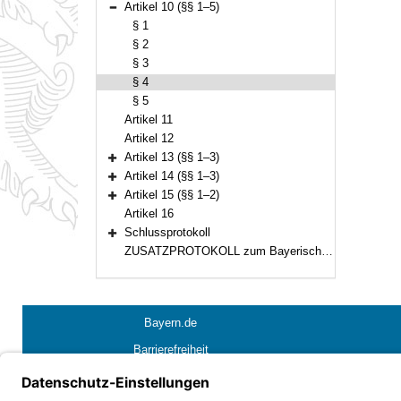
Artikel 10 (§§ 1–5)
Bereich reduzieren
§ 1
§ 2
§ 3
§ 4
§ 5
Artikel 11
Artikel 12
Artikel 13 (§§ 1–3)
Bereich erweitern
Artikel 14 (§§ 1–3)
Bereich erweitern
Artikel 15 (§§ 1–2)
Bereich erweitern
Artikel 16
Schlussprotokoll
Bereich erweitern
ZUSATZPROTOKOLL zum Bayerischen Konkordat vom 29. März 1924, zuletzt geändert durch den Vertrag vom 8. Juni 1988
Bayern.de
Barrierefreiheit