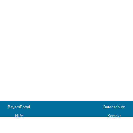
BayernPortal
Datenschutz
Hilfe
Kontakt