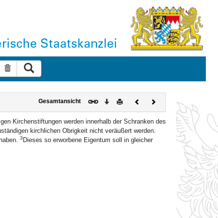
Suche ausführen
Suche zurücksetzen
Download
Drucken
Vorheriges
Nächstes
Gesamtansicht
Dokument
Dokument
brigen Kirchenstiftungen werden innerhalb der Schranken des
tändigen kirchlichen Obrigkeit nicht veräußert werden.
3
 haben.
Dieses so erworbene Eigentum soll in gleicher