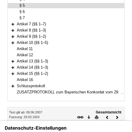
§ 5
§ 6
§ 7
Artikel 7 (§§ 1–7)
Bereich erweitern
Artikel 8 (§§ 1–3)
Bereich erweitern
Artikel 9 (§§ 1–2)
Bereich erweitern
Artikel 10 (§§ 1–5)
Bereich erweitern
Artikel 11
Artikel 12
Artikel 13 (§§ 1–3)
Bereich erweitern
Artikel 14 (§§ 1–3)
Bereich erweitern
Artikel 15 (§§ 1–2)
Bereich erweitern
Artikel 16
Schlussprotokoll
Bereich erweitern
ZUSATZPROTOKOLL zum Bayerischen Konkordat vom 29. März 1924, zuletzt geändert durch den Vertrag vom 8. Juni 1988
Inhalt
Gesamtansicht
Text gilt ab: 09.06.2007
Download
Drucken
Vorheriges
Nächste
Fassung: 29.03.1924
Dokument
Dokume
§ 5
Bei der Auswahl der Lehrkräfte soll auf die