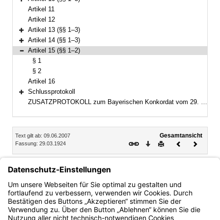
Bereich erweitern
Artikel 11
Artikel 12
Artikel 13 (§§ 1–3)
Bereich erweitern
Artikel 14 (§§ 1–3)
Bereich erweitern
Artikel 15 (§§ 1–2)
Bereich reduzieren
§ 1
§ 2
Artikel 16
Schlussprotokoll
Bereich erweitern
ZUSATZPROTOKOLL zum Bayerischen Konkordat vom 29. März 1924, zuletzt geändert durch den Vertrag vom 8. Juni 1988
Inhalt
Gesamtansicht
Text gilt ab: 09.06.2007
Download
Drucken
Vorheriges
Nächste
Fassung: 29.03.1924
Dokument
Dokume
Artikel 15
§ 1
§ 2