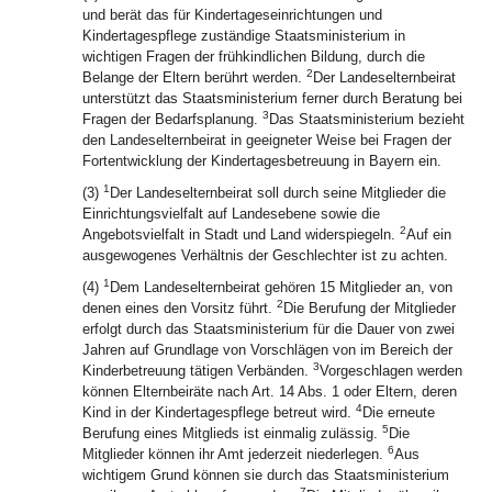
und berät das für Kindertageseinrichtungen und
Kindertagespflege zuständige Staatsministerium in
wichtigen Fragen der frühkindlichen Bildung, durch die
2
Belange der Eltern berührt werden.
Der Landeselternbeirat
unterstützt das Staatsministerium ferner durch Beratung bei
3
Fragen der Bedarfsplanung.
Das Staatsministerium bezieht
den Landeselternbeirat in geeigneter Weise bei Fragen der
Fortentwicklung der Kindertagesbetreuung in Bayern ein.
1
(3)
Der Landeselternbeirat soll durch seine Mitglieder die
Einrichtungsvielfalt auf Landesebene sowie die
2
Angebotsvielfalt in Stadt und Land widerspiegeln.
Auf ein
ausgewogenes Verhältnis der Geschlechter ist zu achten.
1
(4)
Dem Landeselternbeirat gehören 15 Mitglieder an, von
2
denen eines den Vorsitz führt.
Die Berufung der Mitglieder
erfolgt durch das Staatsministerium für die Dauer von zwei
Jahren auf Grundlage von Vorschlägen von im Bereich der
3
Kinderbetreuung tätigen Verbänden.
Vorgeschlagen werden
können Elternbeiräte nach Art. 14 Abs. 1 oder Eltern, deren
4
Kind in der Kindertagespflege betreut wird.
Die erneute
5
Berufung eines Mitglieds ist einmalig zulässig.
Die
6
Mitglieder können ihr Amt jederzeit niederlegen.
Aus
wichtigem Grund können sie durch das Staatsministerium
7