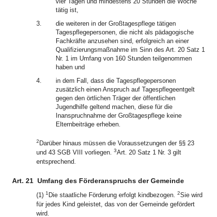
vier Tagen und mindestens 20 Stunden die Woche
tätig ist,
3.
die weiteren in der Großtagespflege tätigen
Tagespflegepersonen, die nicht als pädagogische
Fachkräfte anzusehen sind, erfolgreich an einer
Qualifizierungsmaßnahme im Sinn des Art. 20 Satz 1
Nr. 1 im Umfang von 160 Stunden teilgenommen
haben und
4.
in dem Fall, dass die Tagespflegepersonen
zusätzlich einen Anspruch auf Tagespflegeentgelt
gegen den örtlichen Träger der öffentlichen
Jugendhilfe geltend machen, diese für die
Inanspruchnahme der Großtagespflege keine
Elternbeiträge erheben.
2
Darüber hinaus müssen die Voraussetzungen der §§ 23
3
und 43 SGB VIII vorliegen.
Art. 20 Satz 1 Nr. 3 gilt
entsprechend.
Art. 21
Umfang des Förderanspruchs der Gemeinde
1
2
(1)
Die staatliche Förderung erfolgt kindbezogen.
Sie wird
für jedes Kind geleistet, das von der Gemeinde gefördert
wird.