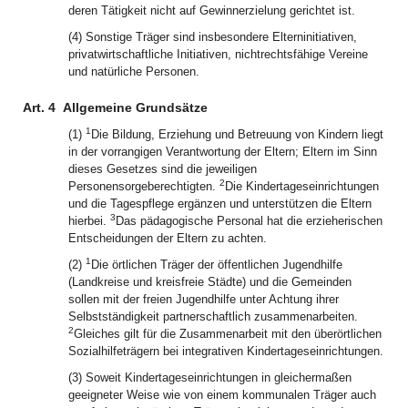
deren Tätigkeit nicht auf Gewinnerzielung gerichtet ist.
(4) Sonstige Träger sind insbesondere Elterninitiativen,
privatwirtschaftliche Initiativen, nichtrechtsfähige Vereine
und natürliche Personen.
Art. 4
Allgemeine Grundsätze
1
(1)
Die Bildung, Erziehung und Betreuung von Kindern liegt
in der vorrangigen Verantwortung der Eltern; Eltern im Sinn
dieses Gesetzes sind die jeweiligen
2
Personensorgeberechtigten.
Die Kindertageseinrichtungen
und die Tagespflege ergänzen und unterstützen die Eltern
3
hierbei.
Das pädagogische Personal hat die erzieherischen
Entscheidungen der Eltern zu achten.
1
(2)
Die örtlichen Träger der öffentlichen Jugendhilfe
(Landkreise und kreisfreie Städte) und die Gemeinden
sollen mit der freien Jugendhilfe unter Achtung ihrer
Selbstständigkeit partnerschaftlich zusammenarbeiten.
2
Gleiches gilt für die Zusammenarbeit mit den überörtlichen
Sozialhilfeträgern bei integrativen Kindertageseinrichtungen.
(3) Soweit Kindertageseinrichtungen in gleichermaßen
geeigneter Weise wie von einem kommunalen Träger auch