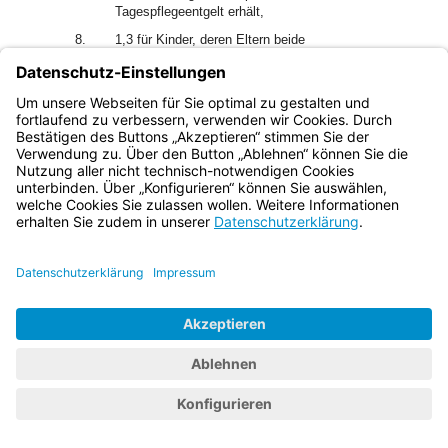
Tagespflegeentgelt erhält,
8.
1,3 für Kinder, deren Eltern beide
nichtdeutschsprachiger Herkunft sind.
3
Von dem Gewichtungsfaktor 4,5 kann bei integrativen
Kindertageseinrichtungen (Art. 2 Abs. 3) zur Finanzierung
des höheren Personalbedarfs im Einvernehmen mit der
betroffenen Gemeinde nach oben abgewichen werden.
4
Liegen bei einem Kind die Voraussetzungen für mehrere
Gewichtungsfaktoren vor, gilt stets der höchste
5
Gewichtungsfaktor.
Vollendet ein Kind in einer Kinderkrippe
das dritte Lebensjahr, gilt der Gewichtungsfaktor 2,0 bis
6
zum Ende des Kindergartenjahres.
Vollendet ein Kind in
einer anderen Kindertageseinrichtung das dritte Lebensjahr
und leistet die nach Art. 18 Abs. 2 berechtigte Gemeinde bis
zum Ende des Kindergartenjahres weiterhin die
kindbezogene Förderung mit dem Gewichtungsfaktor von
2,0, so fördert der Freistaat in gleicher Höhe.
Art. 22
Umfang des Förderanspruchs des Trägers einer
Kindertageseinrichtung
1
Der Träger hat gegenüber den Gemeinden einen Anspruch