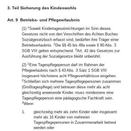
3. Teil Sicherung des Kindeswohls
Art. 9
Betriebs- und Pflegeerlaubnis
1
(1)
Soweit Kindertageseinrichtungen im Sinn dieses
Gesetzes nicht von den Vorschriften des Achten Buches
Sozialgesetzbuch erfasst sind, bedürfen ihre Träger einer
2
Betriebserlaubnis.
Die §§ 45 bis 48a sowie § 90 Abs. 3
3
SGB VIII gelten entsprechend.
Art. 42 des Gesetzes zur
Ausführung der Sozialgesetze bleibt unberührt.
1
(2)
Eine Tagespflegeperson darf im Rahmen der
Pflegeerlaubnis nach § 43 Abs. 3 Satz 1 SGB VIII
insgesamt höchstens acht Pflegeverhältnisse eingehen.
2
Schließen sich mehrere Tagespflegepersonen zusammen
(Großtagespflege) und betreuen diese mehr als acht
gleichzeitig anwesende Kinder, muss mindestens eine
Tagespflegeperson eine pädagogische Fachkraft sein.
3
Wenn
1.
gleichzeitig mehr als zehn Kinder oder insgesamt
mehr als 16 Kinder von mehreren
Tagespflegepersonen in Zusammenarbeit betreut
werden oder