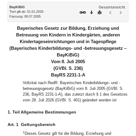
Inhalt
BayKiBiG
Gesamtansicht
Text gilt ab: 01.01.2026
Download
Drucken
Vorheriges
Nächste
Fassung: 08.07.2005
Dokument
Dokume
(inaktiv)
(inaktiv)
Bayerisches Gesetz zur Bildung, Erziehung und
Betreuung von Kindern in Kindergärten, anderen
Kindertageseinrichtungen und in Tagespflege
(Bayerisches Kinderbildungs- und -betreuungsgesetz –
BayKiBiG)
Vom 8. Juli 2005
(GVBl. S. 236)
BayRS 2231-1-A
Vollzitat nach RedR: Bayerisches Kinderbildungs- und -
betreuungsgesetz (BayKiBiG) vom 8. Juli 2005 (GVBl. S.
236, BayRS 2231-1-A), das zuletzt durch § 1 des Gesetzes
vom 28. Juli 2026 (GVBl. S. 401) geändert worden ist
1. Teil Allgemeine Bestimmungen
Art. 1
Geltungsbereich
1
Dieses Gesetz gilt für die Bildung, Erziehung und