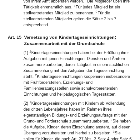
von ihrem Amt abberufen werden.
Die Mitglieder üben ihre
8
Tätigkeit ehrenamtlich aus.
Für jedes Mitglied ist ein
9
stellvertretendes Mitglied zu benennen.
Für die
stellvertretenden Mitglieder gelten die Sätze 2 bis 7
entsprechend.
Art. 15
Vernetzung von Kindertageseinrichtungen;
Zusammenarbeit mit der Grundschule
1
(1)
Kindertageseinrichtungen haben bei der Erfüllung ihrer
Aufgaben mit jenen Einrichtungen, Diensten und Ämtern
zusammenzuarbeiten, deren Tätigkeit in einem sachlichen
Zusammenhang mit den Aufgaben der Tageseinrichtung
2
steht.
Kindertageseinrichtungen kooperieren insbesondere
mit Frühförderstellen, Erziehungs- und
Familienberatungsstellen sowie schulvorbereitenden
Einrichtungen und heilpädagogischen Tagesstätten.
1
(2)
Kindertageseinrichtungen mit Kindern ab Vollendung
des dritten Lebensjahres haben im Rahmen ihres
eigenständigen Bildungs- und Erziehungsauftrags mit der
2
Grund- und Förderschule zusammenzuarbeiten.
Sie haben
die Aufgabe, Kinder, deren Einschulung ansteht, auf diesen
3
Übergang vorzubereiten und hierbei zu begleiten.
Sie
sollen für Kinder, die nach Art. 37 Abs. 3 Satz 4 oder Satz 6