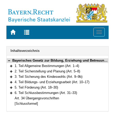
Zur
Zur
Toggle
Startseite
Trefferliste
navigati
von
der
BAYERN.RECHT
letzten
Navigation
Inhaltsverzeichnis
Suche
Bayerisches Gesetz zur Bildung, Erziehung und Betreuung von Kindern in Kindergärten, anderen Kindertageseinrichtungen und in Tagespflege (Bayerisches Kinderbildungs- und -betreuungsgesetz – BayKiBiG) Vom 8. Juli 2005 (GVBl. S. 236) BayRS 2231-1-A (Art. 1–34)
Bereich reduzieren
1. Teil Allgemeine Bestimmungen (Art. 1–4)
Bereich erweitern
2. Teil Sicherstellung und Planung (Art. 5–8)
Bereich erweitern
3. Teil Sicherung des Kindeswohls (Art. 9–9b)
Bereich erweitern
4. Teil Bildungs- und Erziehungsarbeit (Art. 10–17)
Bereich erweitern
5. Teil Förderung (Art. 18–30)
Bereich erweitern
6. Teil Schlussbestimmungen (Art. 31–33)
Bereich erweitern
Art. 34 Übergangsvorschriften
[Schlussformel]