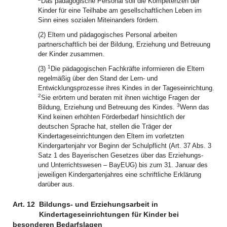
Das pädagogische Personal soll die Kompetenzen der
Kinder für eine Teilhabe am gesellschaftlichen Leben im
Sinn eines sozialen Miteinanders fördern.
(2) Eltern und pädagogisches Personal arbeiten
partnerschaftlich bei der Bildung, Erziehung und Betreuung
der Kinder zusammen.
1
(3)
Die pädagogischen Fachkräfte informieren die Eltern
regelmäßig über den Stand der Lern- und
Entwicklungsprozesse ihres Kindes in der Tageseinrichtung.
2
Sie erörtern und beraten mit ihnen wichtige Fragen der
3
Bildung, Erziehung und Betreuung des Kindes.
Wenn das
Kind keinen erhöhten Förderbedarf hinsichtlich der
deutschen Sprache hat, stellen die Träger der
Kindertageseinrichtungen den Eltern im vorletzten
Kindergartenjahr vor Beginn der Schulpflicht (Art. 37 Abs. 3
Satz 1 des Bayerischen Gesetzes über das Erziehungs-
und Unterrichtswesen – BayEUG) bis zum 31. Januar des
jeweiligen Kindergartenjahres eine schriftliche Erklärung
darüber aus.
Art. 12
Bildungs- und Erziehungsarbeit in
Kindertageseinrichtungen für Kinder bei
besonderen Bedarfslagen