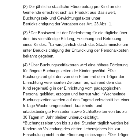
(2) Der jährliche staatliche Förderbetrag pro Kind an die
Gemeinde errechnet sich als Produkt aus Basiswert,
Buchungszeit- und Gewichtungsfaktor unter
Berücksichtigung der Vorgaben des Art. 23 Abs. 1.
1
(3)
Der Basiswert ist der Förderbetrag für die tägliche über
drei- bis vierstündige Bildung, Erziehung und Betreuung
2
eines Kindes.
Er wird jährlich durch das Staatsministerium
unter Berücksichtigung der Entwicklung der Personalkosten
bekannt gegeben.
1
(4)
Über Buchungszeitfaktoren wird eine höhere Förderung
2
für längere Buchungszeiten der Kinder gewährt.
Die
Buchungszeit gibt den von den Eltern mit dem Träger der
Einrichtung vereinbarten Zeitraum an, während dem das
Kind regelmäßig in der Einrichtung vom pädagogischen
3
Personal gebildet, erzogen und betreut wird.
Wechselnde
Buchungszeiten werden auf den Tagesdurchschnitt bei einer
5-Tage-Woche umgerechnet; krankheits- und
urlaubsbedingte Fehlzeiten sowie Schließzeiten von bis zu
30 Tagen im Jahr bleiben unberücksichtigt.
4
Buchungszeiten von bis zu drei Stunden täglich werden bei
Kindern ab Vollendung des dritten Lebensjahres bis zur
5
Einschulung nicht in die Förderung einbezogen.
Der Träger