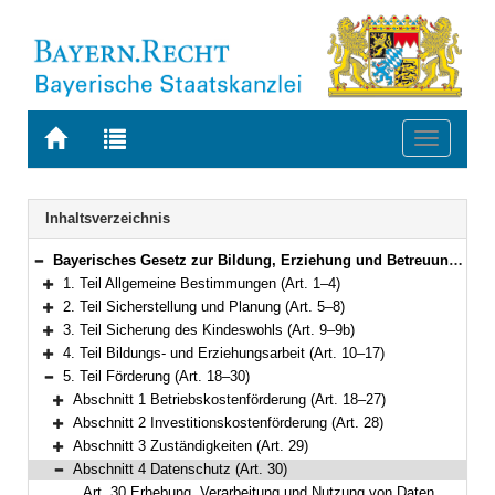
Zur
Zur
Toggle
Startseite
Trefferliste
navigati
von
der
BAYERN.RECHT
letzten
Navigation
Inhaltsverzeichnis
Suche
Bayerisches Gesetz zur Bildung, Erziehung und Betreuung von Kindern in Kindergärten, anderen Kindertageseinrichtungen und in Tagespflege (Bayerisches Kinderbildungs- und -betreuungsgesetz – BayKiBiG) Vom 8. Juli 2005 (GVBl. S. 236) BayRS 2231-1-A (Art. 1–34)
Bereich reduzieren
1. Teil Allgemeine Bestimmungen (Art. 1–4)
Bereich erweitern
2. Teil Sicherstellung und Planung (Art. 5–8)
Bereich erweitern
3. Teil Sicherung des Kindeswohls (Art. 9–9b)
Bereich erweitern
4. Teil Bildungs- und Erziehungsarbeit (Art. 10–17)
Bereich erweitern
5. Teil Förderung (Art. 18–30)
Bereich reduzieren
Abschnitt 1 Betriebskostenförderung (Art. 18–27)
Bereich erweitern
Abschnitt 2 Investitionskostenförderung (Art. 28)
Bereich erweitern
Abschnitt 3 Zuständigkeiten (Art. 29)
Bereich erweitern
Abschnitt 4 Datenschutz (Art. 30)
Bereich reduzieren
Art. 30 Erhebung, Verarbeitung und Nutzung von Daten