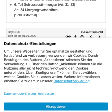
6. Teil Schlussbestimmungen (Art. 31–33)
Bereich erweitern
Art. 34 Übergangsvorschriften
[Schlussformel]
Inhalt
BayKiBiG
Gesamtansicht
Text gilt ab: 01.01.2026
Download
Drucken
Vorheriges
Nächste
Fassung: 08.07.2005
Dokument
Dokume
Abschnitt 4 Datenschutz
Art. 30 Erhebung, Verarbeitung und Nutzung von Daten
Bayern.de
BayernPortal
Datenschutz
Impressum
Barrierefreiheit
Hilfe