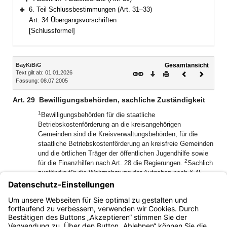
Bereich erweitern
6. Teil Schlussbestimmungen (Art. 31–33)
Bereich erweitern
Art. 34 Übergangsvorschriften
[Schlussformel]
Inhalt
BayKiBiG
Gesamtansicht
Text gilt ab: 01.01.2026
Download
Drucken
Vorheriges
Nächste
Fassung: 08.07.2005
Dokument
Dokume
Art. 29
Bewilligungsbehörden, sachliche Zuständigkeit
1
Bewilligungsbehörden für die staatliche
Betriebskostenförderung an die kreisangehörigen
Gemeinden sind die Kreisverwaltungsbehörden, für die
staatliche Betriebskostenförderung an kreisfreie Gemeinden
und die örtlichen Träger der öffentlichen Jugendhilfe sowie
2
für die Finanzhilfen nach Art. 28 die Regierungen.
Sachlich
zuständig für die Wahrnehmung der Aufgaben nach § 45
SGB VIII und Art. 9 Abs. 1 sind die
Kreisverwaltungsbehörden, im Fall von
Kindertageseinrichtungen in Trägerschaft der kreisfreien
Gemeinden und der Landkreise die Regierungen.