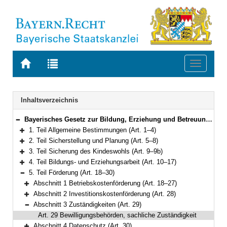
Zur
Zur
Toggle
Startseite
Trefferliste
navigati
von
der
BAYERN.RECHT
letzten
Navigation
Inhaltsverzeichnis
Suche
Bayerisches Gesetz zur Bildung, Erziehung und Betreuung von Kindern in Kindergärten, anderen Kindertageseinrichtungen und in Tagespflege (Bayerisches Kinderbildungs- und -betreuungsgesetz – BayKiBiG) Vom 8. Juli 2005 (GVBl. S. 236) BayRS 2231-1-A (Art. 1–34)
Bereich reduzieren
1. Teil Allgemeine Bestimmungen (Art. 1–4)
Bereich erweitern
2. Teil Sicherstellung und Planung (Art. 5–8)
Bereich erweitern
3. Teil Sicherung des Kindeswohls (Art. 9–9b)
Bereich erweitern
4. Teil Bildungs- und Erziehungsarbeit (Art. 10–17)
Bereich erweitern
5. Teil Förderung (Art. 18–30)
Bereich reduzieren
Abschnitt 1 Betriebskostenförderung (Art. 18–27)
Bereich erweitern
Abschnitt 2 Investitionskostenförderung (Art. 28)
Bereich erweitern
Abschnitt 3 Zuständigkeiten (Art. 29)
Bereich reduzieren
Art. 29 Bewilligungsbehörden, sachliche Zuständigkeit
Abschnitt 4 Datenschutz (Art. 30)