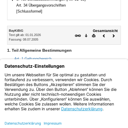
Bereich erweitern
Art. 34 Übergangsvorschriften
[Schlussformel]
Inhalt
BayKiBiG
Gesamtansicht
Text gilt ab: 01.01.2026
Download
Drucken
Vorheriges
Nächste
Fassung: 08.07.2005
Dokument
Dokume
1. Teil Allgemeine Bestimmungen
Art. 1 Geltungsbereich
Art. 2 Begriffsbestimmungen
Art. 3 Träger von Kindertageseinrichtungen
Art. 4 Allgemeine Grundsätze
Bayern.de
BayernPortal
Datenschutz
Impressum