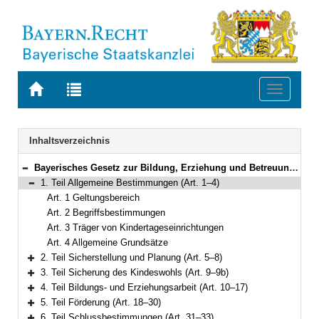
Zur
Zur
Toggle
Startseite
Trefferliste
navigati
von
der
BAYERN.RECHT
letzten
Navigation
Inhaltsverzeichnis
Suche
Bayerisches Gesetz zur Bildung, Erziehung und Betreuung von Kindern in Kindergärten, anderen Kindertageseinrichtungen und in Tagespflege (Bayerisches Kinderbildungs- und -betreuungsgesetz – BayKiBiG) Vom 8. Juli 2005 (GVBl. S. 236) BayRS 2231-1-A (Art. 1–34)
Bereich reduzieren
1. Teil Allgemeine Bestimmungen (Art. 1–4)
Bereich reduzieren
Art. 1 Geltungsbereich
Art. 2 Begriffsbestimmungen
Art. 3 Träger von Kindertageseinrichtungen
Art. 4 Allgemeine Grundsätze
2. Teil Sicherstellung und Planung (Art. 5–8)
Bereich erweitern
3. Teil Sicherung des Kindeswohls (Art. 9–9b)
Bereich erweitern
4. Teil Bildungs- und Erziehungsarbeit (Art. 10–17)
Bereich erweitern
5. Teil Förderung (Art. 18–30)
Bereich erweitern
6. Teil Schlussbestimmungen (Art. 31–33)