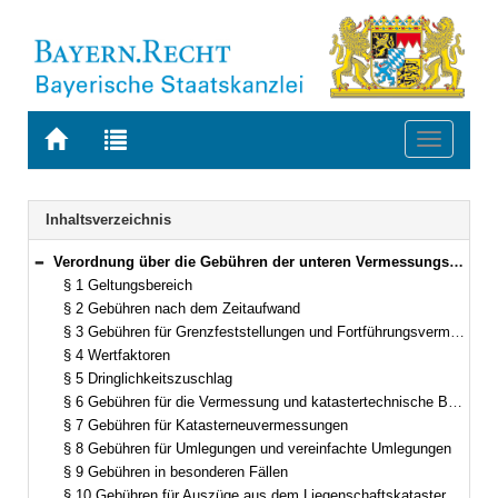
Zur
Zur
Toggle
Startseite
Trefferliste
navigati
von
der
BAYERN.RECHT
letzten
Navigation
Inhaltsverzeichnis
Suche
Verordnung über die Gebühren der unteren Vermessungsbehörden (GebOVerm) Vom 15. März 2006 (GVBl. S. 160) BayRS 2013-2-9-F (§§ 1–17)
Bereich reduzieren
§ 1 Geltungsbereich
§ 2 Gebühren nach dem Zeitaufwand
§ 3 Gebühren für Grenzfeststellungen und Fortführungsvermessungen (ohne Gebäudeveränderungen)
§ 4 Wertfaktoren
§ 5 Dringlichkeitszuschlag
§ 6 Gebühren für die Vermessung und katastertechnische Behandlung von Gebäudeveränderungen
§ 7 Gebühren für Katasterneuvermessungen
§ 8 Gebühren für Umlegungen und vereinfachte Umlegungen
§ 9 Gebühren in besonderen Fällen
§ 10 Gebühren für Auszüge aus dem Liegenschaftskataster