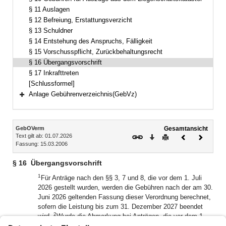
§ 11 Auslagen
§ 12 Befreiung, Erstattungsverzicht
§ 13 Schuldner
§ 14 Entstehung des Anspruchs, Fälligkeit
§ 15 Vorschusspflicht, Zurückbehaltungsrecht
§ 16 Übergangsvorschrift
§ 17 Inkrafttreten
[Schlussformel]
Anlage Gebührenverzeichnis(GebVz)
Bereich erweitern
Inhalt
GebOVerm
Gesamtansicht
Text gilt ab: 01.07.2026
Download
Drucken
Vorheriges
Nächste
Fassung: 15.03.2006
Dokument
Dokume
§ 16
Übergangsvorschrift
1
Für Anträge nach den §§ 3, 7 und 8, die vor dem 1. Juli
2026 gestellt wurden, werden die Gebühren nach der am 30.
Juni 2026 geltenden Fassung dieser Verordnung berechnet,
sofern die Leistung bis zum 31. Dezember 2027 beendet
2
wird.
Wurde die Abmarkung bei Anträgen, die vor dem 1.
Juli 2026 gestellt wurden, zurückgestellt, werden die