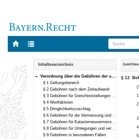
Zur
Zur
Startseite
Trefferliste
von
der
Navigation
BAYERN.RECHT
letzten
Inhalt
Inhaltsverzeichnis
GebOVer
Suche
Verordnung über die Gebühren der unteren Vermessungsbehörden (GebOVerm) Vom 15. März 2006 (GVBl. S. 160) BayRS 2013-2-9-F (§§ 1–17)
§ 12
Bef
Bereich reduzieren
§ 1 Geltungsbereich
(
§ 2 Gebühren nach dem Zeitaufwand
1
§ 3 Gebühren für Grenzfeststellungen und Fortführungsvermessungen (ohne Gebäudeveränderungen)
§ 4 Wertfaktoren
2
§ 5 Dringlichkeitszuschlag
§ 6 Gebühren für die Vermessung und katastertechnische Behandlung von Gebäudeveränderungen
3
§ 7 Gebühren für Katasterneuvermessungen
4
§ 8 Gebühren für Umlegungen und vereinfachte Umlegungen
§ 9 Gebühren in besonderen Fällen
5