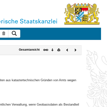
Suche ausführen
Suche zurücksetzen
Download
Drucken
Vorheriges
Nächstes
Gesamtansicht
Dokument
Dokument
eiten aus katastertechnischen Gründen von Amts wegen
,
entlichen Verwaltung, wenn Geobasisdaten als Bestandteil