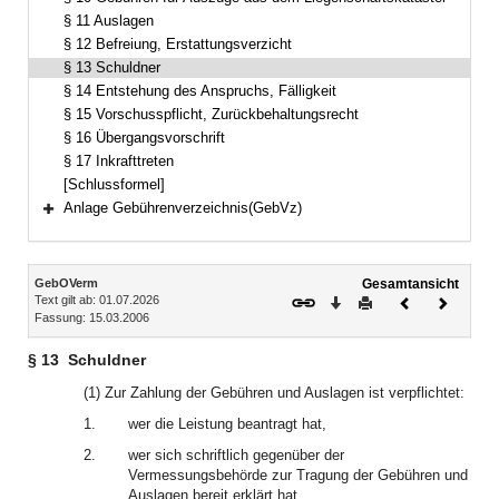
§ 11 Auslagen
§ 12 Befreiung, Erstattungsverzicht
§ 13 Schuldner
§ 14 Entstehung des Anspruchs, Fälligkeit
§ 15 Vorschusspflicht, Zurückbehaltungsrecht
§ 16 Übergangsvorschrift
§ 17 Inkrafttreten
[Schlussformel]
Anlage Gebührenverzeichnis(GebVz)
Bereich erweitern
Inhalt
GebOVerm
Gesamtansicht
Text gilt ab: 01.07.2026
Download
Drucken
Vorheriges
Nächste
Fassung: 15.03.2006
Dokument
Dokume
§ 13
Schuldner
(1) Zur Zahlung der Gebühren und Auslagen ist verpflichtet:
1.
wer die Leistung beantragt hat,
2.
wer sich schriftlich gegenüber der
Vermessungsbehörde zur Tragung der Gebühren und
Auslagen bereit erklärt hat,