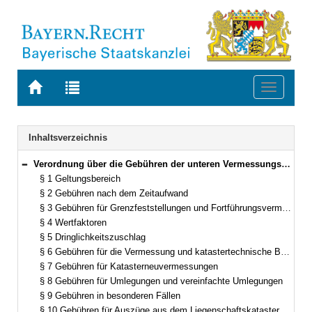
Zur
Zur
Toggle
Startseite
Trefferliste
navigati
von
der
BAYERN.RECHT
letzten
Navigation
Inhaltsverzeichnis
Suche
Verordnung über die Gebühren der unteren Vermessungsbehörden (GebOVerm) Vom 15. März 2006 (GVBl. S. 160) BayRS 2013-2-9-F (§§ 1–17)
Bereich reduzieren
§ 1 Geltungsbereich
§ 2 Gebühren nach dem Zeitaufwand
§ 3 Gebühren für Grenzfeststellungen und Fortführungsvermessungen (ohne Gebäudeveränderungen)
§ 4 Wertfaktoren
§ 5 Dringlichkeitszuschlag
§ 6 Gebühren für die Vermessung und katastertechnische Behandlung von Gebäudeveränderungen
§ 7 Gebühren für Katasterneuvermessungen
§ 8 Gebühren für Umlegungen und vereinfachte Umlegungen
§ 9 Gebühren in besonderen Fällen
§ 10 Gebühren für Auszüge aus dem Liegenschaftskataster