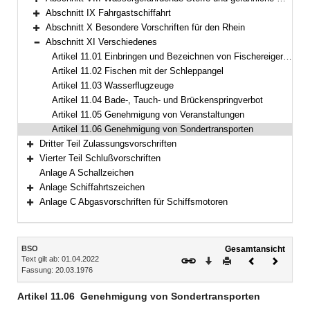
Bereich erweitern
Abschnitt IX Fahrgastschiffahrt
Bereich erweitern
Abschnitt X Besondere Vorschriften für den Rhein
Bereich erweitern
Abschnitt XI Verschiedenes
Bereich reduzieren
Artikel 11.01 Einbringen und Bezeichnen von Fischereigeräten
Artikel 11.02 Fischen mit der Schleppangel
Artikel 11.03 Wasserflugzeuge
Artikel 11.04 Bade-, Tauch- und Brückenspringverbot
Artikel 11.05 Genehmigung von Veranstaltungen
Artikel 11.06 Genehmigung von Sondertransporten
Dritter Teil Zulassungsvorschriften
Bereich erweitern
Vierter Teil Schlußvorschriften
Bereich erweitern
Anlage A Schallzeichen
Anlage Schiffahrtszeichen
Bereich erweitern
Anlage C Abgasvorschriften für Schiffsmotoren
Bereich erweitern
Inhalt
BSO
Gesamtansicht
Text gilt ab: 01.04.2022
Download
Drucken
Vorheriges
Nächste
Fassung: 20.03.1976
Dokument
Dokume
Artikel 11.06
Genehmigung von Sondertransporten