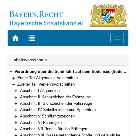
Zur
Zur
Toggle
Startseite
Trefferliste
navigati
von
der
BAYERN.RECHT
letzten
Navigation
Inhaltsverzeichnis
Suche
Verordnung über die Schifffahrt auf dem Bodensee (Bodensee-Schifffahrts-Ordnung – BSO) Vom 20. März 1976 (GVBl. S. 55)
Bereich reduzieren
Erster Teil Allgemeine Vorschriften
Bereich erweitern
Zweiter Teil Verkehrsvorschriften
Bereich reduzieren
Abschnitt I Allgemeines
Bereich erweitern
Abschnitt II Kennzeichen der Fahrzeuge
Bereich erweitern
Abschnitt III Sichtzeichen der Fahrzeuge
Bereich erweitern
Abschnitt IV Schallzeichen und Sprechfunk
Bereich erweitern
Abschnitt V Schiffahrtszeichen
Bereich erweitern
Abschnitt VI Fahrregeln
Bereich erweitern
Abschnitt VII Regeln für das Stilliegen
Bereich erweitern
Abschnitt VIII Wassergefährdende Stoffe und gefährliche Güter