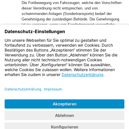
Die Fortbewegung von Fahrzeugen, welche den Vorschriften
dieser Verordnung nicht entsprechen, und von
schwimmenden Anlagen (Sondertransporte) bedarf der
Genehmigung der zuständigen Behörde. Die Genehmigung
ist zu versagen, wenn vom Sondertransport wesentliche
Beeinträchtigungen der Schifffahrt, der Sicherheit von
Personen, des Wassers, der Fischerei oder der Umwelt zu
erwarten sind, die nicht durch Auflagen oder Bedingungen
verhindert oder ausgeglichen werden können.
Bayern.de
BayernPortal
Datenschutz
Impressum
Barrierefreiheit
Hilfe
Kontakt
Kontrastwechsel
Schriftgröße