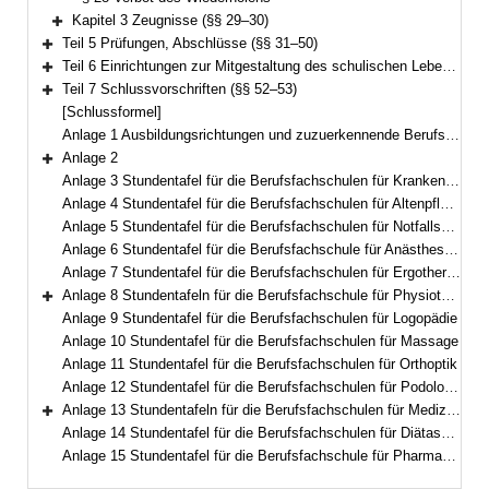
Kapitel 3 Zeugnisse (§§ 29–30)
Bereich erweitern
Teil 5 Prüfungen, Abschlüsse (§§ 31–50)
Bereich erweitern
Teil 6 Einrichtungen zur Mitgestaltung des schulischen Lebens (§ 51)
Bereich erweitern
Teil 7 Schlussvorschriften (§§ 52–53)
Bereich erweitern
[Schlussformel]
Anlage 1 Ausbildungsrichtungen und zuzuerkennende Berufsbezeichnungen
Anlage 2
Bereich erweitern
Anlage 3 Stundentafel für die Berufsfachschulen für Krankenpflegehilfe
Anlage 4 Stundentafel für die Berufsfachschulen für Altenpflegehilfe
Anlage 5 Stundentafel für die Berufsfachschulen für Notfallsanitäterinnen und Notfallsanitäter
Anlage 6 Stundentafel für die Berufsfachschule für Anästhesietechnische Assistentinnen und Assistenten und operationstechnische Assistentinnen und Assistenten
Anlage 7 Stundentafel für die Berufsfachschulen für Ergotherapie
Anlage 8 Stundentafeln für die Berufsfachschule für Physiotherapie
Bereich erweitern
Anlage 9 Stundentafel für die Berufsfachschulen für Logopädie
Anlage 10 Stundentafel für die Berufsfachschulen für Massage
Anlage 11 Stundentafel für die Berufsfachschulen für Orthoptik
Anlage 12 Stundentafel für die Berufsfachschulen für Podologie
Anlage 13 Stundentafeln für die Berufsfachschulen für Medizinische Technologie
Bereich erweitern
Anlage 14 Stundentafel für die Berufsfachschulen für Diätassistentinnen und Diätassistenten
Anlage 15 Stundentafel für die Berufsfachschule für Pharmazeutisch-technische Assistentinnen und Assistenten