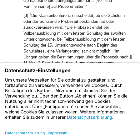
die nächsthöhere Jahrgangsstufe hat …[Vor- und
Familienname] auf Probe erhalten.“
1
(3)
Die Klassenkonferenz entscheidet, ob die Schülerin
oder der Schüler die Probezeit bestanden hat oder
2
zurückverwiesen wird.
Die Probezeit endet bei
Vollzeitausbildung mit dem letzten Schultag der zwölften
Unterrichtswoche, bei Teilzeitausbildung mit dem letzten
Schultag der 15. Unterrichtswoche nach Beginn des
3
Schuljahres, eine Verlängerung ist nicht möglich.
Im
Übrigen gelten die Bestimmungen über die Probezeit nach §
11 Abs. 2 Satz 1 bis 4, Abs. 3 und 4 entsprechend.
4
Zurückverwiesene Schülerinnen und Schüler, denen das
Vorrücken auf Probe nach Art. 53 Abs. 6 Satz 2 BayEUG
gestattet wurde, gelten nicht als Wiederholungsschülerinnen
oder Wiederholungsschüler.
Bayern.de
BayernPortal
Datenschutz
Impressum