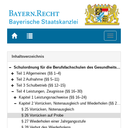
Zur
Zur
Toggle
Startseite
Trefferliste
navigati
von
der
BAYERN.RECHT
letzten
Navigation
Inhaltsverzeichnis
Suche
Schulordnung für die Berufsfachschulen des Gesundheitswesens (Berufsfachschulordnung Gesundheitswesen – BFSO Gesundheit) Vom 31. Mai 2022 (GVBl. S. 322) BayRS 2236-4-1-2-K (§§ 1–53)
Bereich reduzieren
Teil 1 Allgemeines (§§ 1–4)
Bereich erweitern
Teil 2 Aufnahme (§§ 5–11)
Bereich erweitern
Teil 3 Schulbetrieb (§§ 12–15)
Bereich erweitern
Teil 4 Leistungen, Zeugnisse (§§ 16–30)
Bereich reduzieren
Kapitel 1 Leistungsnachweise (§§ 16–24)
Bereich erweitern
Kapitel 2 Vorrücken, Notenausgleich und Wiederholen (§§ 25–28)
Bereich reduzieren
§ 25 Vorrücken, Notenausgleich
§ 26 Vorrücken auf Probe
§ 27 Wiederholen einer Jahrgangsstufe
§ 28 Verbot des Wiederholens