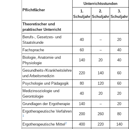
Unterrichtsstunden
Pflichtfächer
1.
2.
3.
Schuljahr
Schuljahr
Schuljahr
Theoretischer und
praktischer Unterricht
Berufs-, Gesetzes- und
40
–
20
Staatskunde
Fachsprache
60
–
40
Biologie, Anatomie und
140
20
40
Physiologie
Gesundheits-/Krankheitslehre
220
140
60
und Arbeitsmedizin
Psychologie und Pädagogik
80
120
60
Medizinsoziologie und
40
20
20
Gerontologie
Grundlagen der Ergotherapie
140
–
20
Ergotherapeutische Verfahren
200
260
80
1
2
Ergotherapeutische Mittel
400
220
140