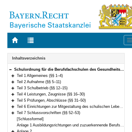
Zur
Zur
Startseite
Trefferliste
von
der
Navigation
BAYERN.RECHT
letzten
Inhaltsverzeichnis
Suche
Schulordnung für die Berufsfachschulen des Gesundheitswesens (Berufsfachschulordnung Gesundheitswesen – BFSO Gesundheit) Vom 31. Mai 2022 (GVBl. S. 322) BayRS 2236-4-1-2-K (§§ 1–53)
Bereich reduzieren
Teil 1 Allgemeines (§§ 1–4)
Bereich erweitern
Teil 2 Aufnahme (§§ 5–11)
Bereich erweitern
Teil 3 Schulbetrieb (§§ 12–15)
Bereich erweitern
Teil 4 Leistungen, Zeugnisse (§§ 16–30)
Bereich erweitern
Teil 5 Prüfungen, Abschlüsse (§§ 31–50)
Bereich erweitern
Teil 6 Einrichtungen zur Mitgestaltung des schulischen Lebens (§ 51)
Bereich erweitern
Teil 7 Schlussvorschriften (§§ 52–53)
Bereich erweitern
[Schlussformel]
Anlage 1 Ausbildungsrichtungen und zuzuerkennende Berufsbezeichnungen
Anlage 2