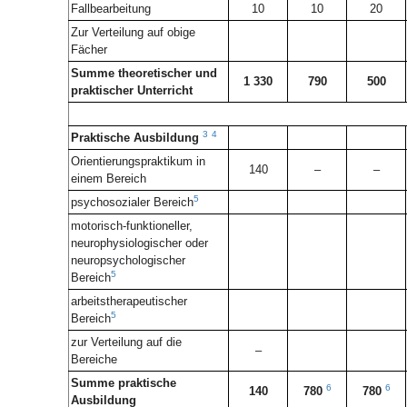
Fallbearbeitung
10
10
20
Zur Verteilung auf obige
Fächer
Summe theoretischer und
1 330
790
500
praktischer Unterricht
3
4
Praktische Ausbildung
Orientierungspraktikum in
140
–
–
einem Bereich
5
psychosozialer Bereich
motorisch-funktioneller,
neurophysiologischer oder
neuropsychologischer
5
Bereich
arbeitstherapeutischer
5
Bereich
zur Verteilung auf die
–
Bereiche
Summe praktische
6
6
140
780
780
Ausbildung