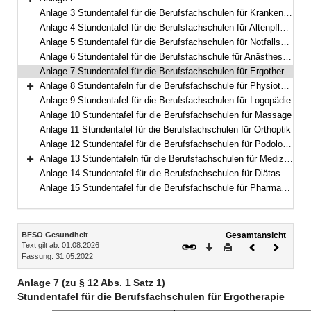
Bereich erweitern
Anlage 3 Stundentafel für die Berufsfachschulen für Krankenpflegehilfe
Anlage 4 Stundentafel für die Berufsfachschulen für Altenpflegehilfe
Anlage 5 Stundentafel für die Berufsfachschulen für Notfallsanitäterinnen und Notfallsanitäter
Anlage 6 Stundentafel für die Berufsfachschule für Anästhesietechnische Assistentinnen und Assistenten und operationstechnische Assistentinnen und Assistenten
Anlage 7 Stundentafel für die Berufsfachschulen für Ergotherapie
Anlage 8 Stundentafeln für die Berufsfachschule für Physiotherapie
Bereich erweitern
Anlage 9 Stundentafel für die Berufsfachschulen für Logopädie
Anlage 10 Stundentafel für die Berufsfachschulen für Massage
Anlage 11 Stundentafel für die Berufsfachschulen für Orthoptik
Anlage 12 Stundentafel für die Berufsfachschulen für Podologie
Anlage 13 Stundentafeln für die Berufsfachschulen für Medizinische Technologie
Bereich erweitern
Anlage 14 Stundentafel für die Berufsfachschulen für Diätassistentinnen und Diätassistenten
Anlage 15 Stundentafel für die Berufsfachschule für Pharmazeutisch-technische Assistentinnen und Assistenten
Inhalt
BFSO Gesundheit
Gesamtansicht
Text gilt ab: 01.08.2026
Download
Drucken
Vorheriges
Nächste
Fassung: 31.05.2022
Dokument
Dokume
Anlage 7 (zu § 12 Abs. 1 Satz 1)
Stundentafel für die Berufsfachschulen für Ergotherapie