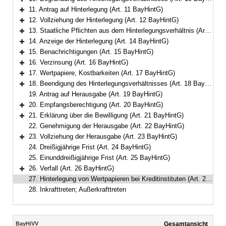
Bereich erweitern
11. Antrag auf Hinterlegung (Art. 11 BayHintG)
Bereich erweitern
12. Vollziehung der Hinterlegung (Art. 12 BayHintG)
Bereich erweitern
13. Staatliche Pflichten aus dem Hinterlegungsverhältnis (Art. 13 BayHintG)
Bereich erweitern
14. Anzeige der Hinterlegung (Art. 14 BayHintG)
Bereich erweitern
15. Benachrichtigungen (Art. 15 BayHintG)
Bereich erweitern
16. Verzinsung (Art. 16 BayHintG)
Bereich erweitern
17. Wertpapiere, Kostbarkeiten (Art. 17 BayHintG)
Bereich erweitern
18. Beendigung des Hinterlegungsverhältnisses (Art. 18 BayHintG)
Bereich erweitern
19. Antrag auf Herausgabe (Art. 19 BayHintG)
20. Empfangsberechtigung (Art. 20 BayHintG)
Bereich erweitern
21. Erklärung über die Bewilligung (Art. 21 BayHintG)
Bereich erweitern
22. Genehmigung der Herausgabe (Art. 22 BayHintG)
23. Vollziehung der Herausgabe (Art. 23 BayHintG)
Bereich erweitern
24. Dreißigjährige Frist (Art. 24 BayHintG)
25. Einunddreißigjährige Frist (Art. 25 BayHintG)
26. Verfall (Art. 26 BayHintG)
Bereich erweitern
27. Hinterlegung von Wertpapieren bei Kreditinstituten (Art. 27 BayHintG)
28. Inkrafttreten; Außerkrafttreten
Inhalt
BayHiVV
Gesamtansicht