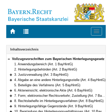
Zur
Zur
Toggle
Startseite
Trefferliste
navigati
von
der
BAYERN.RECHT
letzten
Navigation
Inhaltsverzeichnis
Suche
Vollzugsvorschriften zum Bayerischen Hinterlegungsgesetz
Bereich reduzieren
1. Anwendungsbereich (Art. 1 BayHintG)
2. Hinterlegungsbehörden (Art. 2 BayHintG)
3. Justizverwaltung (Art. 3 BayHintG)
Bereich erweitern
4. Abgabe an eine andere Hinterlegungsstelle (Art. 4 BayHintG)
Bereich erweitern
5. Beteiligte des Verfahrens (Art. 5 BayHintG)
6. Akteneinsicht, elektronische Akte (Art. 6 BayHintG)
Bereich erweitern
7. Form; elektronischer Rechtsverkehr; Zustellung (Art. 7 BayHintG)
Bereich erweitern
8. Rechtsbehelfe im Hinterlegungsverfahren (Art. 8 BayHintG)
Bereich erweitern
9. Hinterlegungsfähige Gegenstände (Art. 9 BayHintG)
Bereich erweitern
10. Begründung des Hinterlegungsverhältnisses (Art. 10 BayHintG)