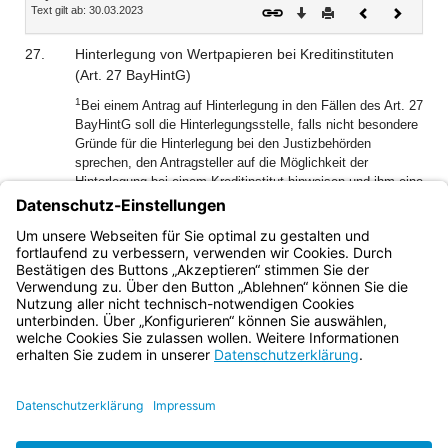
Text gilt ab: 30.03.2023
Download
Drucken
Vorheriges
Nächste
Dokument
Dokume
27.
Hinterlegung von Wertpapieren bei Kreditinstituten
(Art. 27 BayHintG)
1
Bei einem Antrag auf Hinterlegung in den Fällen des Art. 27
BayHintG soll die Hinterlegungsstelle, falls nicht besondere
Gründe für die Hinterlegung bei den Justizbehörden
sprechen, den Antragsteller auf die Möglichkeit der
Hinterlegung bei einem Kreditinstitut hinweisen und ihm eine
2
angemessene Frist zur Erklärung setzen.
Sie soll die
Annahme zur Hinterlegung erst verfügen, wenn der
Antragsteller binnen der Frist seinen Antrag nicht
zurückgenommen hat.
Bayern.de
BayernPortal
Datenschutz
Impressum
Barrierefreiheit