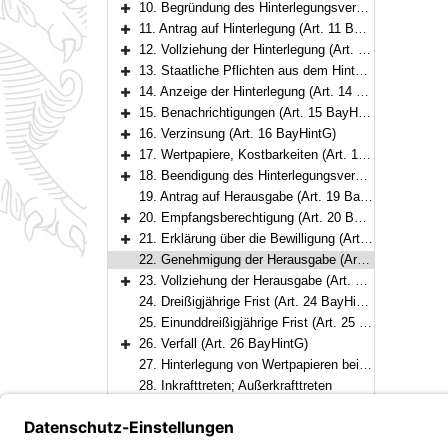
10. Begründung des Hinterlegungsverhältnisses (Art. 10 BayHintG)
Bereich erweitern
11. Antrag auf Hinterlegung (Art. 11 BayHintG)
Bereich erweitern
12. Vollziehung der Hinterlegung (Art. 12 BayHintG)
Bereich erweitern
13. Staatliche Pflichten aus dem Hinterlegungsverhältnis (Art. 13 BayHintG)
Bereich erweitern
14. Anzeige der Hinterlegung (Art. 14 BayHintG)
Bereich erweitern
15. Benachrichtigungen (Art. 15 BayHintG)
Bereich erweitern
16. Verzinsung (Art. 16 BayHintG)
Bereich erweitern
17. Wertpapiere, Kostbarkeiten (Art. 17 BayHintG)
Bereich erweitern
18. Beendigung des Hinterlegungsverhältnisses (Art. 18 BayHintG)
Bereich erweitern
19. Antrag auf Herausgabe (Art. 19 BayHintG)
20. Empfangsberechtigung (Art. 20 BayHintG)
Bereich erweitern
21. Erklärung über die Bewilligung (Art. 21 BayHintG)
Bereich erweitern
22. Genehmigung der Herausgabe (Art. 22 BayHintG)
23. Vollziehung der Herausgabe (Art. 23 BayHintG)
Bereich erweitern
24. Dreißigjährige Frist (Art. 24 BayHintG)
25. Einunddreißigjährige Frist (Art. 25 BayHintG)
26. Verfall (Art. 26 BayHintG)
Bereich erweitern
27. Hinterlegung von Wertpapieren bei Kreditinstituten (Art. 27 BayHintG)
28. Inkrafttreten; Außerkrafttreten