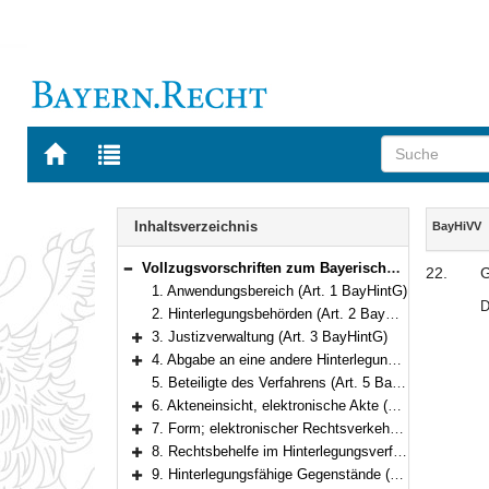
Zur
Zur
Startseite
Trefferliste
von
der
Navigation
BAYERN.RECHT
letzten
Inhalt
Inhaltsverzeichnis
BayHiVV
Suche
Vollzugsvorschriften zum Bayerischen Hinterlegungsgesetz
22.
G
Bereich reduzieren
1. Anwendungsbereich (Art. 1 BayHintG)
D
2. Hinterlegungsbehörden (Art. 2 BayHintG)
3. Justizverwaltung (Art. 3 BayHintG)
Bereich erweitern
4. Abgabe an eine andere Hinterlegungsstelle (Art. 4 BayHintG)
Bereich erweitern
5. Beteiligte des Verfahrens (Art. 5 BayHintG)
6. Akteneinsicht, elektronische Akte (Art. 6 BayHintG)
Bereich erweitern
7. Form; elektronischer Rechtsverkehr; Zustellung (Art. 7 BayHintG)
Bereich erweitern
8. Rechtsbehelfe im Hinterlegungsverfahren (Art. 8 BayHintG)
Bereich erweitern
9. Hinterlegungsfähige Gegenstände (Art. 9 BayHintG)
Bereich erweitern