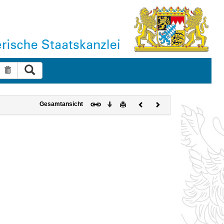
Suche ausführen
Suche zurücksetzen
Download
Drucken
Vorheriges
Nächstes
Gesamtansicht
Dokument
Dokument