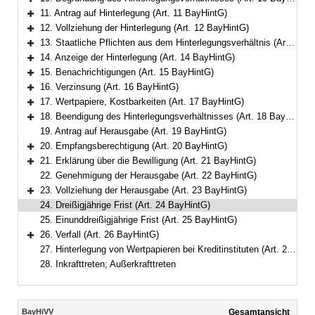
Bereich erweitern
11. Antrag auf Hinterlegung (Art. 11 BayHintG)
Bereich erweitern
12. Vollziehung der Hinterlegung (Art. 12 BayHintG)
Bereich erweitern
13. Staatliche Pflichten aus dem Hinterlegungsverhältnis (Art. 13 BayHintG)
Bereich erweitern
14. Anzeige der Hinterlegung (Art. 14 BayHintG)
Bereich erweitern
15. Benachrichtigungen (Art. 15 BayHintG)
Bereich erweitern
16. Verzinsung (Art. 16 BayHintG)
Bereich erweitern
17. Wertpapiere, Kostbarkeiten (Art. 17 BayHintG)
Bereich erweitern
18. Beendigung des Hinterlegungsverhältnisses (Art. 18 BayHintG)
Bereich erweitern
19. Antrag auf Herausgabe (Art. 19 BayHintG)
20. Empfangsberechtigung (Art. 20 BayHintG)
Bereich erweitern
21. Erklärung über die Bewilligung (Art. 21 BayHintG)
Bereich erweitern
22. Genehmigung der Herausgabe (Art. 22 BayHintG)
23. Vollziehung der Herausgabe (Art. 23 BayHintG)
Bereich erweitern
24. Dreißigjährige Frist (Art. 24 BayHintG)
25. Einunddreißigjährige Frist (Art. 25 BayHintG)
26. Verfall (Art. 26 BayHintG)
Bereich erweitern
27. Hinterlegung von Wertpapieren bei Kreditinstituten (Art. 27 BayHintG)
28. Inkrafttreten; Außerkrafttreten
Inhalt
BayHiVV
Gesamtansicht