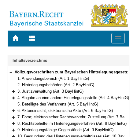
Zur
Zur
Toggle
Startseite
Trefferliste
navigati
von
der
BAYERN.RECHT
letzten
Navigation
Inhaltsverzeichnis
Suche
Vollzugsvorschriften zum Bayerischen Hinterlegungsgesetz
Bereich reduzieren
1. Anwendungsbereich (Art. 1 BayHintG)
2. Hinterlegungsbehörden (Art. 2 BayHintG)
3. Justizverwaltung (Art. 3 BayHintG)
Bereich erweitern
4. Abgabe an eine andere Hinterlegungsstelle (Art. 4 BayHintG)
Bereich erweitern
5. Beteiligte des Verfahrens (Art. 5 BayHintG)
6. Akteneinsicht, elektronische Akte (Art. 6 BayHintG)
Bereich erweitern
7. Form; elektronischer Rechtsverkehr; Zustellung (Art. 7 BayHintG)
Bereich erweitern
8. Rechtsbehelfe im Hinterlegungsverfahren (Art. 8 BayHintG)
Bereich erweitern
9. Hinterlegungsfähige Gegenstände (Art. 9 BayHintG)
Bereich erweitern
10. Begründung des Hinterlegungsverhältnisses (Art. 10 BayHintG)