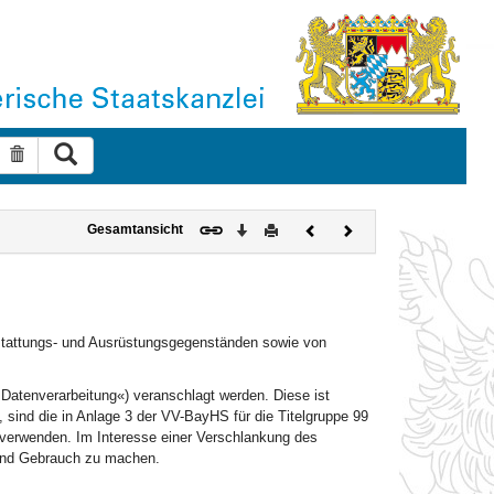
Suche ausführen
Suche zurücksetzen
Download
Drucken
Vorheriges
Nächstes
Gesamtansicht
Dokument
Dokument
stattungs- und Ausrüstungsgegenständen sowie von
 Datenverarbeitung«) veranschlagt werden. Diese ist
, sind die in Anlage 3 der VV-BayHS für die Titelgruppe 99
erwenden. Im Interesse einer Verschlankung des
ltend Gebrauch zu machen.