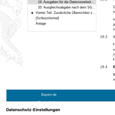
19. Ausgaben für die Datenverarbeitung
D
20. Ausgleichsabgabe nach dem SGB IX
I
Vierter Teil: Zusätzliche Übersichten zum Haushaltsplan
Bereich erweitern
[Schlussformel]
I
Anlage
g
n
19.3
A
F
u
z
k
19.4
B
B
r
Bayern.de
Barrierefreiheit