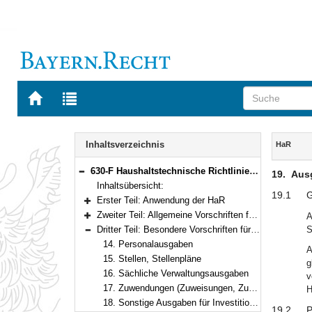
Zur
Zur
Startseite
Trefferliste
von
der
Navigation
BAYERN.RECHT
letzten
Inhalt
Inhaltsverzeichnis
HaR
Suche
630-F Haushaltstechnische Richtlinien des Freistaates Bayern (Haushaltsaufstellungsrichtlinien – HaR) Bekanntmachung des Bayerischen Staatsministeriums der Finanzen vom 22. Februar 2008, Az. 11/23 - H 1007 - 002 - 6 107/08 (FMBl. S. 75)
19.
Ausg
Bereich reduzieren
Inhaltsübersicht:
19.1
G
Erster Teil: Anwendung der HaR
Bereich erweitern
Zweiter Teil: Allgemeine Vorschriften für die Form der Veranschlagung
A
Bereich erweitern
Dritter Teil: Besondere Vorschriften für die Veranschlagung einzelner Ausgabearten
S
Bereich reduzieren
14. Personalausgaben
A
15. Stellen, Stellenpläne
g
16. Sächliche Verwaltungsausgaben
v
17. Zuwendungen (Zuweisungen, Zuschüsse und Darlehen) an Stellen außerhalb der Staatsverwaltung
H
18. Sonstige Ausgaben für Investitionen (ohne Investitionsförderungsmaßnahmen)
19.2
P