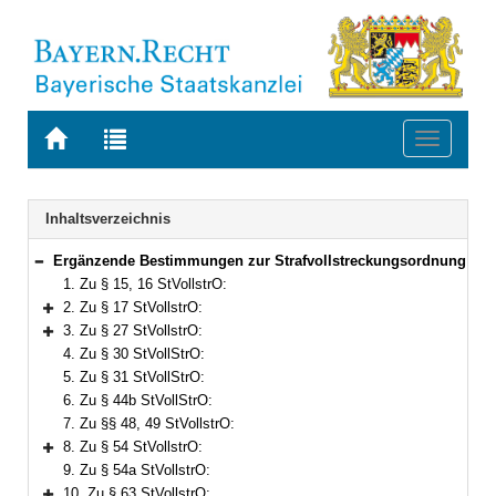
Zur
Zur
Toggle
Startseite
Trefferliste
navigati
von
der
BAYERN.RECHT
letzten
Navigation
Inhaltsverzeichnis
Suche
Ergänzende Bestimmungen zur Strafvollstreckungsordnung
Bereich reduzieren
1. Zu § 15, 16 StVollstrO:
2. Zu § 17 StVollstrO:
Bereich erweitern
3. Zu § 27 StVollstrO:
Bereich erweitern
4. Zu § 30 StVollStrO:
5. Zu § 31 StVollStrO:
6. Zu § 44b StVollStrO:
7. Zu §§ 48, 49 StVollstrO:
8. Zu § 54 StVollstrO:
Bereich erweitern
9. Zu § 54a StVollstrO:
10. Zu § 63 StVollstrO: