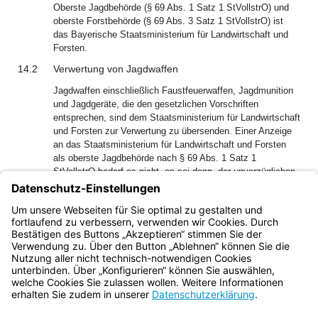
Oberste Jagdbehörde (§ 69 Abs. 1 Satz 1 StVollstrO) und
oberste Forstbehörde (§ 69 Abs. 3 Satz 1 StVollstrO) ist
das Bayerische Staatsministerium für Landwirtschaft und
Forsten.
14.2
Verwertung von Jagdwaffen
Jagdwaffen einschließlich Faustfeuerwaffen, Jagdmunition
und Jagdgeräte, die den gesetzlichen Vorschriften
entsprechen, sind dem Staatsministerium für Landwirtschaft
und Forsten zur Verwertung zu übersenden. Einer Anzeige
an das Staatsministerium für Landwirtschaft und Forsten
als oberste Jagdbehörde nach § 69 Abs. 1 Satz 1
StVollstrO bedarf es nicht, es sei denn, der unverzüglichen
Übersendung stehen vorübergehend oder dauernd
Hindernisse entgegen. Bei Jagdwaffen sind in diesem Fall
in der Anzeige nähere Angaben über Art, Modell,
Bezeichnung, Kaliber und Nummer der Waffe zu machen.
Bayern.de
BayernPortal
Datenschutz