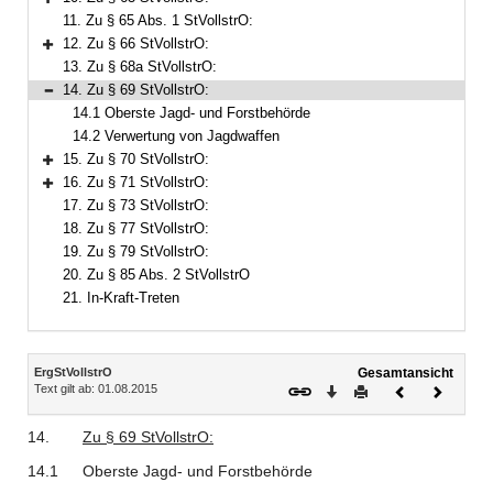
Bereich erweitern
11. Zu § 65 Abs. 1 StVollstrO:
12. Zu § 66 StVollstrO:
Bereich erweitern
13. Zu § 68a StVollstrO:
14. Zu § 69 StVollstrO:
Bereich reduzieren
14.1 Oberste Jagd- und Forstbehörde
14.2 Verwertung von Jagdwaffen
15. Zu § 70 StVollstrO:
Bereich erweitern
16. Zu § 71 StVollstrO:
Bereich erweitern
17. Zu § 73 StVollstrO:
18. Zu § 77 StVollstrO:
19. Zu § 79 StVollstrO:
20. Zu § 85 Abs. 2 StVollstrO
21. In-Kraft-Treten
Inhalt
ErgStVollstrO
Gesamtansicht
Text gilt ab: 01.08.2015
Download
Drucken
Vorheriges
Nächste
Dokument
Dokume
14.
Zu
§
69
StVollstrO
:
14.1
Oberste Jagd- und Forstbehörde