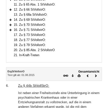
Bereich erweitern
11. Zu § 65 Abs. 1 StVollstrO:
12. Zu § 66 StVollstrO:
Bereich erweitern
13. Zu § 68a StVollstrO:
14. Zu § 69 StVollstrO:
Bereich erweitern
15. Zu § 70 StVollstrO:
Bereich erweitern
16. Zu § 71 StVollstrO:
Bereich erweitern
17. Zu § 73 StVollstrO:
18. Zu § 77 StVollstrO:
19. Zu § 79 StVollstrO:
20. Zu § 85 Abs. 2 StVollstrO
21. In-Kraft-Treten
Inhalt
ErgStVollstrO
Gesamtansicht
Text gilt ab: 01.08.2015
Download
Drucken
Vorheriges
Nächste
Dokument
Dokume
6.
Zu
§
44b
StVollStrO
:
Ist neben einer Freiheitsstrafe eine Unterbringung in einem
psychiatrischen Krankenhaus oder in einer
Entziehungsanstalt zu vollstrecken, auf die in einem
anderen Verfahren erkannt wurde, ist die mit dem