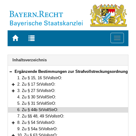
Zur
Zur
Toggle
Startseite
Trefferliste
navigati
von
der
BAYERN.RECHT
letzten
Navigation
Inhaltsverzeichnis
Suche
Ergänzende Bestimmungen zur Strafvollstreckungsordnung
Bereich reduzieren
1. Zu § 15, 16 StVollstrO:
2. Zu § 17 StVollstrO:
Bereich erweitern
3. Zu § 27 StVollstrO:
Bereich erweitern
4. Zu § 30 StVollStrO:
5. Zu § 31 StVollStrO:
6. Zu § 44b StVollStrO:
7. Zu §§ 48, 49 StVollstrO:
8. Zu § 54 StVollstrO:
Bereich erweitern
9. Zu § 54a StVollstrO:
10. Zu § 63 StVollstrO: