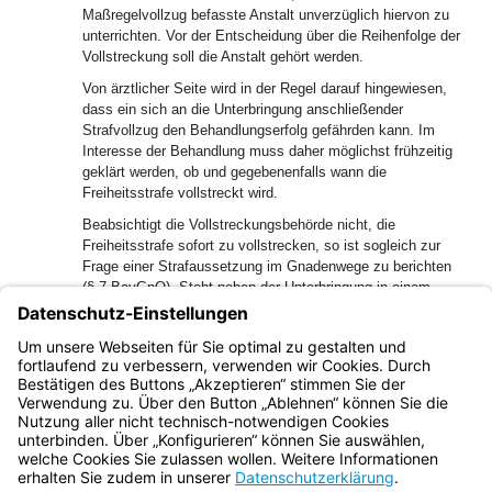
Maßregelvollzug befasste Anstalt unverzüglich hiervon zu
unterrichten. Vor der Entscheidung über die Reihenfolge der
Vollstreckung soll die Anstalt gehört werden.
Von ärztlicher Seite wird in der Regel darauf hingewiesen,
dass ein sich an die Unterbringung anschließender
Strafvollzug den Behandlungserfolg gefährden kann. Im
Interesse der Behandlung muss daher möglichst frühzeitig
geklärt werden, ob und gegebenenfalls wann die
Freiheitsstrafe vollstreckt wird.
Beabsichtigt die Vollstreckungsbehörde nicht, die
Freiheitsstrafe sofort zu vollstrecken, so ist sogleich zur
Frage einer Strafaussetzung im Gnadenwege zu berichten
(§ 7 BayGnO). Steht neben der Unterbringung in einem
psychiatrischen Krankenhaus oder in einer
Entziehungsanstalt nur die Vollstreckung eines widerrufenen
Strafrestes oder mehrerer widerrufener Strafreste an, so ist
keine Berichterstattung erforderlich.
Bayern.de
BayernPortal