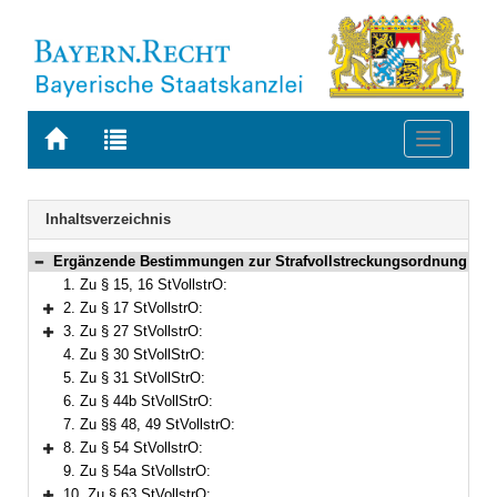
Zur
Zur
Toggle
Startseite
Trefferliste
navigati
von
der
BAYERN.RECHT
letzten
Navigation
Inhaltsverzeichnis
Suche
Ergänzende Bestimmungen zur Strafvollstreckungsordnung
Bereich reduzieren
1. Zu § 15, 16 StVollstrO:
2. Zu § 17 StVollstrO:
Bereich erweitern
3. Zu § 27 StVollstrO:
Bereich erweitern
4. Zu § 30 StVollStrO:
5. Zu § 31 StVollStrO:
6. Zu § 44b StVollStrO:
7. Zu §§ 48, 49 StVollstrO:
8. Zu § 54 StVollstrO:
Bereich erweitern
9. Zu § 54a StVollstrO:
10. Zu § 63 StVollstrO: