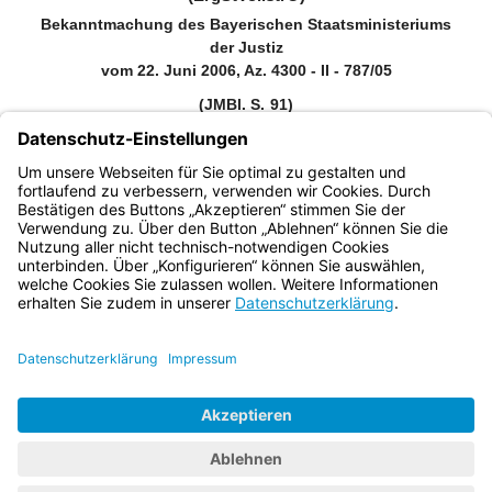
Bekanntmachung des Bayerischen Staatsministeriums
der Justiz
vom 22. Juni 2006, Az. 4300 - II - 787/05
(JMBl. S. 91)
Zitiervorschlag: Bekanntmachung des Bayerischen
Staatsministeriums der Justiz über Ergänzende Bestimmungen zur
Strafvollstreckungsordnung (ErgStVollstrO) vom 22. Juni 2006
(JMBl. S. 91)
Bayern.de
BayernPortal
Datenschutz
Impressum
Barrierefreiheit
Hilfe
Kontakt
Kontrastwechsel