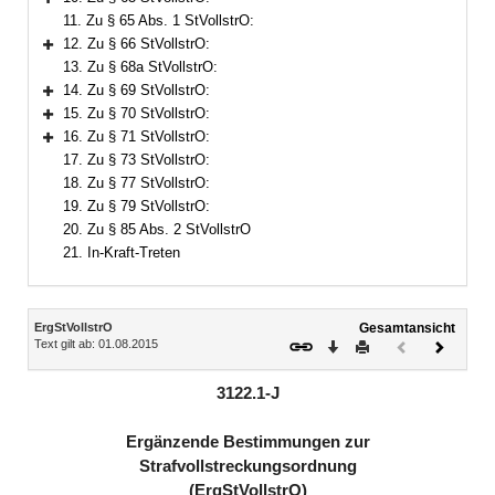
Bereich erweitern
11. Zu § 65 Abs. 1 StVollstrO:
12. Zu § 66 StVollstrO:
Bereich erweitern
13. Zu § 68a StVollstrO:
14. Zu § 69 StVollstrO:
Bereich erweitern
15. Zu § 70 StVollstrO:
Bereich erweitern
16. Zu § 71 StVollstrO:
Bereich erweitern
17. Zu § 73 StVollstrO:
18. Zu § 77 StVollstrO:
19. Zu § 79 StVollstrO:
20. Zu § 85 Abs. 2 StVollstrO
21. In-Kraft-Treten
Inhalt
ErgStVollstrO
Gesamtansicht
Text gilt ab: 01.08.2015
Download
Drucken
Vorheriges
Nächste
Dokument
Dokume
(inaktiv)
3122.1-J
Ergänzende Bestimmungen zur
Strafvollstreckungsordnung
(ErgStVollstrO)