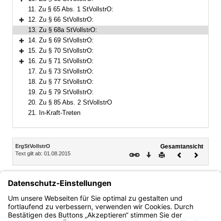
Bereich erweitern
11. Zu § 65 Abs. 1 StVollstrO:
12. Zu § 66 StVollstrO:
Bereich erweitern
13. Zu § 68a StVollstrO:
14. Zu § 69 StVollstrO:
Bereich erweitern
15. Zu § 70 StVollstrO:
Bereich erweitern
16. Zu § 71 StVollstrO:
Bereich erweitern
17. Zu § 73 StVollstrO:
18. Zu § 77 StVollstrO:
19. Zu § 79 StVollstrO:
20. Zu § 85 Abs. 2 StVollstrO
21. In-Kraft-Treten
Inhalt
ErgStVollstrO
Gesamtansicht
Text gilt ab: 01.08.2015
Download
Drucken
Vorheriges
Nächste
Dokument
Dokume
13.
Zu
§
68a
StVollstrO
:
Die Entscheidung über die Entschädigungsansprüche wird
den Generalstaatsanwälten jeweils für ihren Bereich
übertragen.