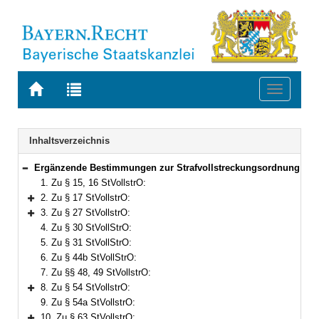
Zur
Zur
Toggle
Startseite
Trefferliste
navigati
von
der
BAYERN.RECHT
letzten
Navigation
Inhaltsverzeichnis
Suche
Ergänzende Bestimmungen zur Strafvollstreckungsordnung
Bereich reduzieren
1. Zu § 15, 16 StVollstrO:
2. Zu § 17 StVollstrO:
Bereich erweitern
3. Zu § 27 StVollstrO:
Bereich erweitern
4. Zu § 30 StVollStrO:
5. Zu § 31 StVollStrO:
6. Zu § 44b StVollStrO:
7. Zu §§ 48, 49 StVollstrO:
8. Zu § 54 StVollstrO:
Bereich erweitern
9. Zu § 54a StVollstrO:
10. Zu § 63 StVollstrO: