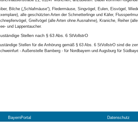
iber, Bilche („Schlafmäuse“), Fledermäuse, Singvögel, Eulen, Eisvögel, Wied
xemplare), alle geschützten Arten der Schmetterlinge und Käfer, Flussperlmu
chnepfenvögel, Greifvögel (alle Arten ohne Ausnahme), Kraniche, Reiher (alle
ee- und Lappentaucher.
uständige Stellen nach
§
63
Abs. 6
StVollstrO
uständige Stellen für die Anhörung gemäß § 63 Abs. 6 StVollstrO sind die ze
chweinfurt - Außenstelle Bamberg - für Nordbayern und Augsburg für Südbaye
BayernPortal
Datenschutz
Hilfe
Kontakt