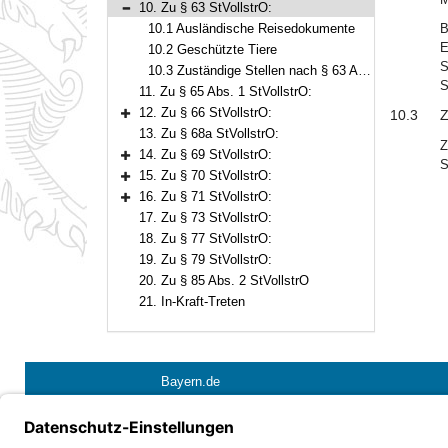
10. Zu § 63 StVollstrO:
Bereich reduzieren
10.1 Ausländische Reisedokumente
B
E
10.2 Geschützte Tiere
S
10.3 Zuständige Stellen nach § 63 Abs. 6 StVollstrO
S
11. Zu § 65 Abs. 1 StVollstrO:
12. Zu § 66 StVollstrO:
10.3
Z
Bereich erweitern
13. Zu § 68a StVollstrO:
Z
14. Zu § 69 StVollstrO:
S
Bereich erweitern
15. Zu § 70 StVollstrO:
Bereich erweitern
16. Zu § 71 StVollstrO:
Bereich erweitern
17. Zu § 73 StVollstrO:
18. Zu § 77 StVollstrO:
19. Zu § 79 StVollstrO:
20. Zu § 85 Abs. 2 StVollstrO
21. In-Kraft-Treten
Bayern.de
Barrierefreiheit