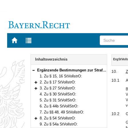
Zur
Zur
Startseite
Trefferliste
von
der
Navigation
BAYERN.RECHT
letzten
Inhalt
Inhaltsverzeichnis
ErgStVoll
Suche
Ergänzende Bestimmungen zur Strafvollstreckungsordnung
10.
Bereich reduzieren
1. Zu § 15, 16 StVollstrO:
10.1
A
2. Zu § 17 StVollstrO:
Bereich erweitern
3. Zu § 27 StVollstrO:
B
Bereich erweitern
4. Zu § 30 StVollStrO:
V
V
5. Zu § 31 StVollStrO:
v
6. Zu § 44b StVollStrO:
7. Zu §§ 48, 49 StVollstrO:
10.2
G
8. Zu § 54 StVollstrO:
Bereich erweitern
G
9. Zu § 54a StVollstrO:
M