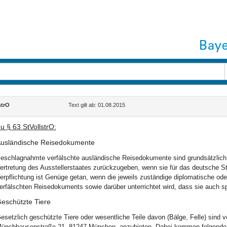
strO
Text gilt ab: 01.08.2015
Zu
§
63
StVollstrO
:
usländische Reisedokumente
eschlagnahmte verfälschte ausländische Reisedokumente sind grundsätzlich u
ertretung des Ausstellerstaates zurückzugeben, wenn sie für das deutsche St
erpflichtung ist Genüge getan, wenn die jeweils zuständige diplomatische ode
erfälschten Reisedokuments sowie darüber unterrichtet wird, dass sie auch s
eschützte Tiere
esetzlich geschützte Tiere oder wesentliche Teile davon (Bälge, Felle) sind
ünchhausenstraße 21, 81247 München, anzubieten. Dabei kommen folgende T