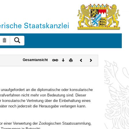
Suche ausführen
Suche zurücksetzen
Download
Drucken
Vorheriges
Nächstes
Gesamtansicht
Dokument
Dokument
naufgefordert an die diplomatische oder konsularische
rafverfahren nicht mehr von Bedeutung sind. Dieser
r konsularische Vertretung über die Einbehaltung eines
päter noch jederzeit die Herausgabe verlangen kann.
 vor einer Verwertung der Zoologischen Staatssammlung,
iergruppen in Betracht: