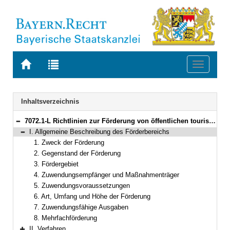
Zur
Zur
Toggle
Startseite
Trefferliste
navigati
von
der
BAYERN.RECHT
letzten
Navigation
Inhaltsverzeichnis
Suche
7072.1-L Richtlinien zur Förderung von öffentlichen touristischen Infrastruktureinrichtungen (RÖFE) Bekanntmachung des Bayerischen Staatsministeriums für Wirtschaft, Landesentwicklung und Energie vom 22. Juni 2022, Az. 73-3360/10/10 (BayMBl. Nr. 403)
Bereich reduzieren
I. Allgemeine Beschreibung des Förderbereichs
Bereich reduzieren
1. Zweck der Förderung
2. Gegenstand der Förderung
3. Fördergebiet
4. Zuwendungsempfänger und Maßnahmenträger
5. Zuwendungsvoraussetzungen
6. Art, Umfang und Höhe der Förderung
7. Zuwendungsfähige Ausgaben
8. Mehrfachförderung
II. Verfahren