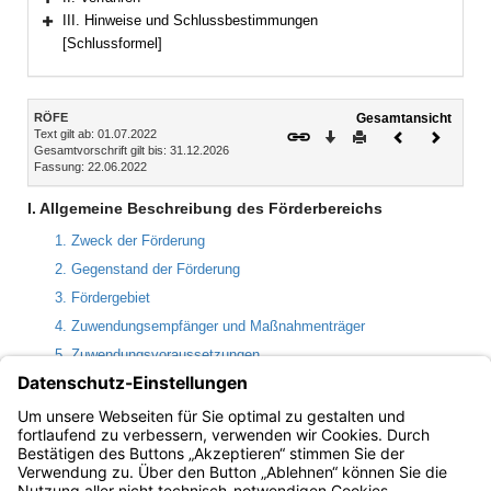
Bereich erweitern
III. Hinweise und Schlussbestimmungen
Bereich erweitern
[Schlussformel]
Inhalt
RÖFE
Gesamtansicht
Text gilt ab: 01.07.2022
Download
Drucken
Vorheriges
Nächste
Gesamtvorschrift gilt bis: 31.12.2026
Dokument
Dokume
Fassung: 22.06.2022
I. Allgemeine Beschreibung des Förderbereichs
1. Zweck der Förderung
2. Gegenstand der Förderung
3. Fördergebiet
4. Zuwendungsempfänger und Maßnahmenträger
5. Zuwendungsvoraussetzungen
6. Art, Umfang und Höhe der Förderung
7. Zuwendungsfähige Ausgaben
8. Mehrfachförderung