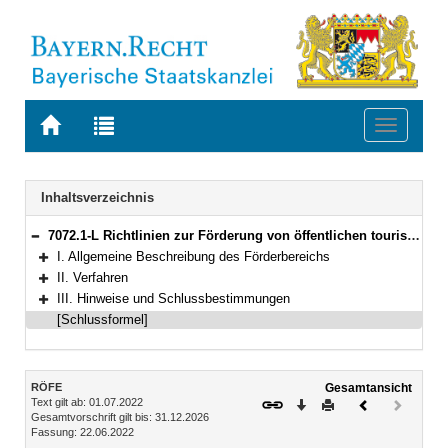
Zur
Zur
Toggle
Startseite
Trefferliste
navigati
von
der
BAYERN.RECHT
letzten
Navigation
Inhaltsverzeichnis
Suche
7072.1-L Richtlinien zur Förderung von öffentlichen touristischen Infrastruktureinrichtungen (RÖFE) Bekanntmachung des Bayerischen Staatsministeriums für Wirtschaft, Landesentwicklung und Energie vom 22. Juni 2022, Az. 73-3360/10/10 (BayMBl. Nr. 403)
Bereich reduzieren
I. Allgemeine Beschreibung des Förderbereichs
Bereich erweitern
II. Verfahren
Bereich erweitern
III. Hinweise und Schlussbestimmungen
Bereich erweitern
[Schlussformel]
Inhalt
RÖFE
Gesamtansicht
Text gilt ab: 01.07.2022
Download
Drucken
Vorheriges
Nächste
Gesamtvorschrift gilt bis: 31.12.2026
Dokument
Dokume
Fassung: 22.06.2022
(inaktiv)