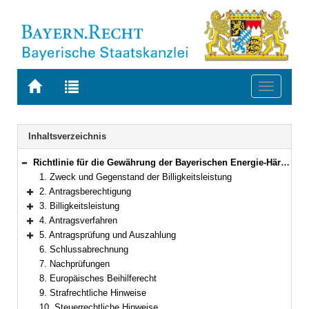
Zur
Zur
Toggle
Startseite
Trefferliste
navigati
von
der
BAYERN.RECHT
letzten
Navigation
Inhaltsverzeichnis
Suche
Richtlinie für die Gewährung der Bayerischen Energie-Härtefallhilfe für Unternehmen
Bereich reduzieren
1. Zweck und Gegenstand der Billigkeitsleistung
2. Antragsberechtigung
Bereich erweitern
3. Billigkeitsleistung
Bereich erweitern
4. Antragsverfahren
Bereich erweitern
5. Antragsprüfung und Auszahlung
Bereich erweitern
6. Schlussabrechnung
7. Nachprüfungen
8. Europäisches Beihilferecht
9. Strafrechtliche Hinweise
10. Steuerrechtliche Hinweise