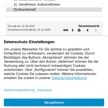
11. Inkrafttreten, Außerkrafttreten
[Schlussformel]
Inhalt
Gesamtansicht
Text gilt ab: 21.09.2023
Download
Drucken
Vorheriges
Nächste
Gesamtvorschrift gilt bis: 31.12.2026
Dokument
Dokume
(inaktiv)
Dr. Sabine Jarothe
Ministerialdirektorin
Bayern.de
BayernPortal
Datenschutz
Impressum
Barrierefreiheit
Hilfe