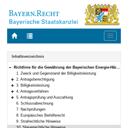
Zur
Zur
Toggle
Startseite
Trefferliste
navigati
von
der
BAYERN.RECHT
letzten
Navigation
Inhaltsverzeichnis
Suche
Richtlinie für die Gewährung der Bayerischen Energie-Härtefallhilfe für Unternehmen
Bereich reduzieren
1. Zweck und Gegenstand der Billigkeitsleistung
2. Antragsberechtigung
Bereich erweitern
3. Billigkeitsleistung
Bereich erweitern
4. Antragsverfahren
Bereich erweitern
5. Antragsprüfung und Auszahlung
Bereich erweitern
6. Schlussabrechnung
7. Nachprüfungen
8. Europäisches Beihilferecht
9. Strafrechtliche Hinweise
10. Steuerrechtliche Hinweise