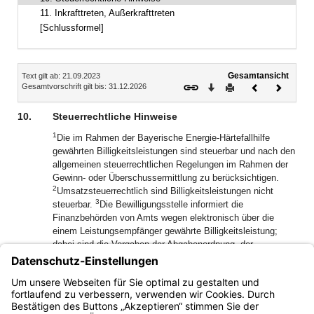
11. Inkrafttreten, Außerkrafttreten
[Schlussformel]
Inhalt
Gesamtansicht
Text gilt ab: 21.09.2023
Download
Drucken
Vorheriges
Nächste
Gesamtvorschrift gilt bis: 31.12.2026
Dokument
Dokume
10.
Steuerrechtliche Hinweise
1
Die im Rahmen der Bayerische Energie-Härtefallhilfe
gewährten Billigkeitsleistungen sind steuerbar und nach den
allgemeinen steuerrechtlichen Regelungen im Rahmen der
Gewinn- oder Überschussermittlung zu berücksichtigen.
2
Umsatzsteuerrechtlich sind Billigkeitsleistungen nicht
3
steuerbar.
Die Bewilligungsstelle informiert die
Finanzbehörden von Amts wegen elektronisch über die
einem Leistungsempfänger gewährte Billigkeitsleistung;
dabei sind die Vorgaben der Abgabenordnung, der
Mitteilungsverordnung und etwaiger anderer
4
steuerrechtlicher Bestimmungen zu beachten.
Für Zwecke
der Festsetzung von Steuervorauszahlungen sind
Billigkeitsleistungen nicht zu berücksichtigen.