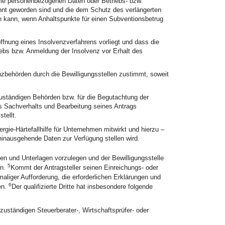
lle personenbezogenen Daten oder Betriebs- bzw.
nt geworden sind und die dem Schutz des verlängerten
n kann, wenn Anhaltspunkte für einen Subventionsbetrug
ffnung eines Insolvenzverfahrens vorliegt und dass die
iebs bzw. Anmeldung der Insolvenz vor Erhalt des
nzbehörden durch die Bewilligungsstellen zustimmt, soweit
 zuständigen Behörden bzw. für die Begutachtung der
es Sachverhalts und Bearbeitung seines Antrags
tellt.
rgie-Härtefallhilfe für Unternehmen mitwirkt und hierzu –
hinausgehende Daten zur Verfügung stellen wird.
ngen und Unterlagen vorzulegen und der Bewilligungsstelle
5
en.
Kommt der Antragsteller seinen Einreichungs- oder
aliger Aufforderung, die erforderlichen Erklärungen und
6
en.
Der qualifizierte Dritte hat insbesondere folgende
 zuständigen Steuerberater-, Wirtschaftsprüfer- oder