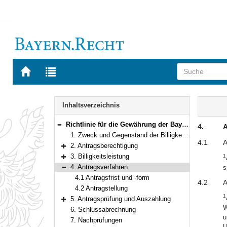
Zur
Zur
Startseite
Trefferliste
von
der
Navigation
BAYERN.RECHT
letzten
Inhalt
Inhaltsverzeichnis
Suche
Richtlinie für die Gewährung der Bayerischen Energie-Härtefallhilfe für Unternehmen
4.
A
Bereich reduzieren
1. Zweck und Gegenstand der Billigkeitsleistung
4.1
A
2. Antragsberechtigung
Bereich erweitern
3. Billigkeitsleistung
1
Bereich erweitern
4. Antragsverfahren
s
Bereich reduzieren
4.1 Antragsfrist und -form
4.2
A
4.2 Antragstellung
1
5. Antragsprüfung und Auszahlung
Bereich erweitern
W
6. Schlussabrechnung
u
7. Nachprüfungen
U