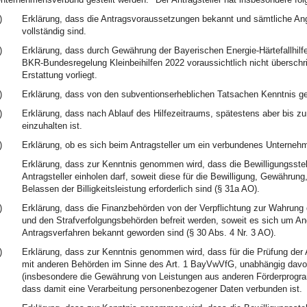
)
Erklärung, dass die Antragsvoraussetzungen bekannt und sämtliche Ang
vollständig sind.
)
Erklärung, dass durch Gewährung der Bayerischen Energie-Härtefallhilfe
BKR-Bundesregelung Kleinbeihilfen 2022 voraussichtlich nicht überschr
Erstattung vorliegt.
)
Erklärung, dass von den subventionserheblichen Tatsachen Kenntnis 
)
Erklärung, dass nach Ablauf des Hilfezeitraums, spätestens aber bis zu
einzuhalten ist.
)
Erklärung, ob es sich beim Antragsteller um ein verbundenes Unternehm
Erklärung, dass zur Kenntnis genommen wird, dass die Bewilligungsste
Antragsteller einholen darf, soweit diese für die Bewilligung, Gewähru
Belassen der Billigkeitsleistung erforderlich sind (§ 31a AO).
)
Erklärung, dass die Finanzbehörden von der Verpflichtung zur Wahrung
und den Strafverfolgungsbehörden befreit werden, soweit es sich um An
Antragsverfahren bekannt geworden sind (§ 30 Abs. 4 Nr. 3 AO).
)
Erklärung, dass zur Kenntnis genommen wird, dass für die Prüfung der 
mit anderen Behörden im Sinne des Art. 1 BayVwVfG, unabhängig davon,
(insbesondere die Gewährung von Leistungen aus anderen Förderprog
dass damit eine Verarbeitung personenbezogener Daten verbunden ist.