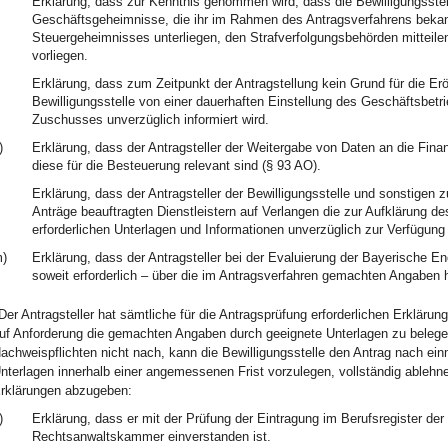
Erklärung, dass zur Kenntnis genommen wird, dass die Bewilligungsste
Geschäftsgeheimnisse, die ihr im Rahmen des Antragsverfahrens bekan
Steuergeheimnisses unterliegen, den Strafverfolgungsbehörden mitteile
vorliegen.
Erklärung, dass zum Zeitpunkt der Antragstellung kein Grund für die Erö
Bewilligungsstelle von einer dauerhaften Einstellung des Geschäftsbetr
Zuschusses unverzüglich informiert wird.
)
Erklärung, dass der Antragsteller der Weitergabe von Daten an die Fina
diese für die Besteuerung relevant sind (§ 93 AO).
Erklärung, dass der Antragsteller der Bewilligungsstelle und sonstigen
Anträge beauftragten Dienstleistern auf Verlangen die zur Aufklärung d
erforderlichen Unterlagen und Informationen unverzüglich zur Verfügung s
)
Erklärung, dass der Antragsteller bei der Evaluierung der Bayerische Ene
soweit erforderlich – über die im Antragsverfahren gemachten Angaben 
Der Antragsteller hat sämtliche für die Antragsprüfung erforderlichen Erkläru
uf Anforderung die gemachten Angaben durch geeignete Unterlagen zu beleg
achweispflichten nicht nach, kann die Bewilligungsstelle den Antrag nach einm
nterlagen innerhalb einer angemessenen Frist vorzulegen, vollständig ablehn
rklärungen abzugeben:
)
Erklärung, dass er mit der Prüfung der Eintragung im Berufsregister der
Rechtsanwaltskammer einverstanden ist.