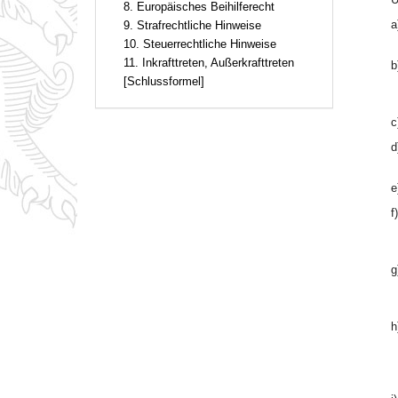
8. Europäisches Beihilferecht
a
9. Strafrechtliche Hinweise
10. Steuerrechtliche Hinweise
11. Inkrafttreten, Außerkrafttreten
b
[Schlussformel]
c
d
e
f)
g
h