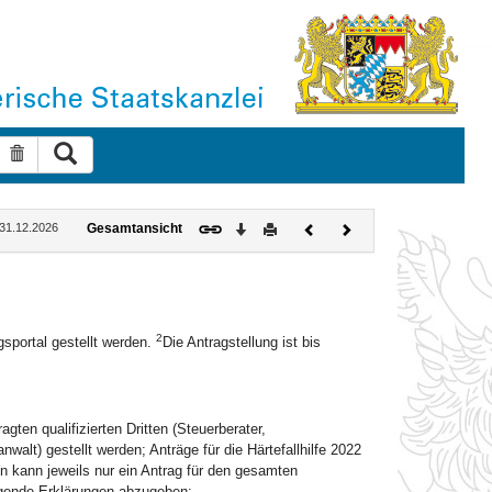
Suche ausführen
Suche zurücksetzen
Download
Drucken
Vorheriges
Nächstes
: 31.12.2026
Gesamtansicht
Dokument
Dokument
2
gsportal gestellt werden.
Die Antragstellung ist bis
ten qualifizierten Dritten (Steuerberater,
walt) gestellt werden; Anträge für die Härtefallhilfe 2022
 kann jeweils nur ein Antrag für den gesamten
olgende Erklärungen abzugeben: