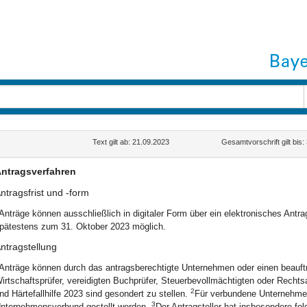
Text gilt ab: 21.09.2023
Gesamtvorschrift gilt bis
ntragsverfahren
ntragsfrist und -form
Anträge können ausschließlich in digitaler Form über ein elektronisches Antra
pätestens zum 31. Oktober 2023 möglich.
ntragstellung
Anträge können durch das antragsberechtigte Unternehmen oder einen beauftrag
irtschaftsprüfer, vereidigten Buchprüfer, Steuerbevollmächtigten oder Rechtsan
2
nd Härtefallhilfe 2023 sind gesondert zu stellen.
Für verbundene Unternehmen
3
nternehmensverbund gestellt werden.
Der Antragsteller hat insbesondere f