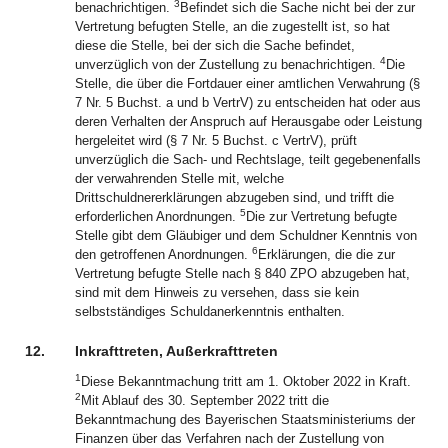
3
benachrichtigen.
Befindet sich die Sache nicht bei der zur
Vertretung befugten Stelle, an die zugestellt ist, so hat
diese die Stelle, bei der sich die Sache befindet,
4
unverzüglich von der Zustellung zu benachrichtigen.
Die
Stelle, die über die Fortdauer einer amtlichen Verwahrung (§
7 Nr. 5 Buchst. a und b VertrV) zu entscheiden hat oder aus
deren Verhalten der Anspruch auf Herausgabe oder Leistung
hergeleitet wird (§ 7 Nr. 5 Buchst. c VertrV), prüft
unverzüglich die Sach- und Rechtslage, teilt gegebenenfalls
der verwahrenden Stelle mit, welche
Drittschuldnererklärungen abzugeben sind, und trifft die
5
erforderlichen Anordnungen.
Die zur Vertretung befugte
Stelle gibt dem Gläubiger und dem Schuldner Kenntnis von
6
den getroffenen Anordnungen.
Erklärungen, die die zur
Vertretung befugte Stelle nach § 840 ZPO abzugeben hat,
sind mit dem Hinweis zu versehen, dass sie kein
selbstständiges Schuldanerkenntnis enthalten.
12.
Inkrafttreten, Außerkrafttreten
1
Diese Bekanntmachung tritt am 1. Oktober 2022 in Kraft.
2
Mit Ablauf des 30. September 2022 tritt die
Bekanntmachung des Bayerischen Staatsministeriums der
Finanzen über das Verfahren nach der Zustellung von