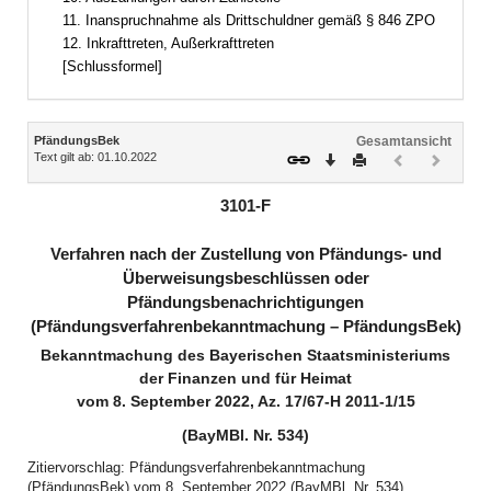
11. Inanspruchnahme als Drittschuldner gemäß § 846 ZPO
12. Inkrafttreten, Außerkrafttreten
[Schlussformel]
Inhalt
PfändungsBek
Gesamtansicht
Text gilt ab: 01.10.2022
Download
Drucken
Vorheriges
Nächste
Dokument
Dokume
(inaktiv)
(inaktiv)
3101-F
Verfahren nach der Zustellung von Pfändungs- und
Überweisungsbeschlüssen oder
Pfändungsbenachrichtigungen
(Pfändungsverfahrenbekanntmachung – PfändungsBek)
Bekanntmachung des Bayerischen Staatsministeriums
der Finanzen und für Heimat
vom 8. September 2022, Az. 17/67-H 2011-1/15
(BayMBl. Nr. 534)
Zitiervorschlag: Pfändungsverfahrenbekanntmachung
(PfändungsBek) vom 8. September 2022 (BayMBl. Nr. 534)