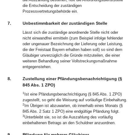
die Entscheidung der zuständigen
Prozessvertretungsbehörde ein.
7.
Unbestimmbarkeit der zuständigen Stelle
Lässt sich die zuständige anordnende Stelle nicht oder
nicht einwandfrei ermitteln (zum Beispiel infolge fehlender
oder ungenauer Bezeichnung der Lieferung oder Leistung,
die der Freistaat Bayern erhalten haben soll) so sind dem
Gläubiger unverzüglich die Gründe mitzuteilen, die einer
weiteren Behandlung seiner Vollstreckungsmaßnahme
entgegenstehen.
8.
Zustellung einer Pfändungsbenachrichtigung (§
845 Abs. 1 ZPO)
1
Ist eine Pfändungsbenachrichtigung (§ 845 Abs. 1 ZPO)
zugestellt, so geht die Weisung auf vorläufige Einbehaltung.
2
Im Übrigen ist abzuwarten, ob innerhalb eines Monats (§
845 Abs. 2 Satz 1 ZPO) eine endgültige Pfändung folgt.
3
Unterbleibt sie, so ist die Auszahlung des vorläufig
einbehaltenen Betrags an den Schuldner anzuordnen.
9.
Pfändung für mehrere Gläubiger