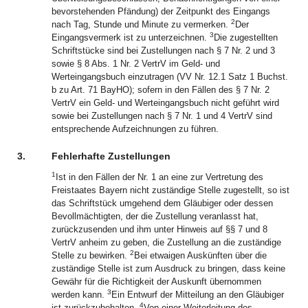
bevorstehenden Pfändung) der Zeitpunkt des Eingangs
2
nach Tag, Stunde und Minute zu vermerken.
Der
3
Eingangsvermerk ist zu unterzeichnen.
Die zugestellten
Schriftstücke sind bei Zustellungen nach § 7 Nr. 2 und 3
sowie § 8 Abs. 1 Nr. 2 VertrV im Geld- und
Werteingangsbuch einzutragen (VV Nr. 12.1 Satz 1 Buchst.
b zu Art. 71 BayHO); sofern in den Fällen des § 7 Nr. 2
VertrV ein Geld- und Werteingangsbuch nicht geführt wird
sowie bei Zustellungen nach § 7 Nr. 1 und 4 VertrV sind
entsprechende Aufzeichnungen zu führen.
3.
Fehlerhafte Zustellungen
1
Ist in den Fällen der Nr. 1 an eine zur Vertretung des
Freistaates Bayern nicht zuständige Stelle zugestellt, so ist
das Schriftstück umgehend dem Gläubiger oder dessen
Bevollmächtigten, der die Zustellung veranlasst hat,
zurückzusenden und ihm unter Hinweis auf §§ 7 und 8
VertrV anheim zu geben, die Zustellung an die zuständige
2
Stelle zu bewirken.
Bei etwaigen Auskünften über die
zuständige Stelle ist zum Ausdruck zu bringen, dass keine
Gewähr für die Richtigkeit der Auskunft übernommen
3
werden kann.
Ein Entwurf der Mitteilung an den Gläubiger
4
ist zurückzubehalten.
Von einer Weiterleitung des