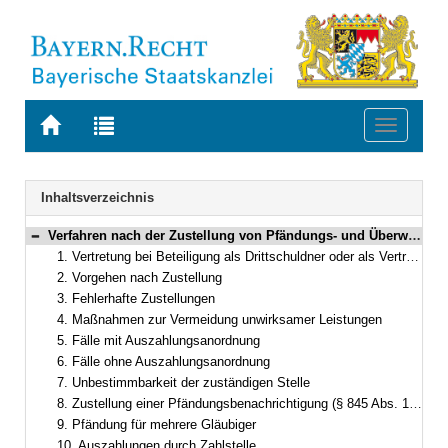
Zur
Zur
Toggle
Startseite
Trefferliste
navigati
von
der
BAYERN.RECHT
letzten
Navigation
Inhaltsverzeichnis
Suche
Verfahren nach der Zustellung von Pfändungs- und Überweisungsbeschlüssen oder Pfändungsbenachrichtigungen
Bereich reduzieren
1. Vertretung bei Beteiligung als Drittschuldner oder als Vertreter des Drittschuldners
2. Vorgehen nach Zustellung
3. Fehlerhafte Zustellungen
4. Maßnahmen zur Vermeidung unwirksamer Leistungen
5. Fälle mit Auszahlungsanordnung
6. Fälle ohne Auszahlungsanordnung
7. Unbestimmbarkeit der zuständigen Stelle
8. Zustellung einer Pfändungsbenachrichtigung (§ 845 Abs. 1 ZPO)
9. Pfändung für mehrere Gläubiger
10. Auszahlungen durch Zahlstelle