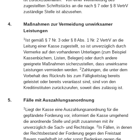
zugestellten Schriftstücks an die nach § 7 oder § 8 VertrV
zuständige Stelle ist abzusehen.
4.
Maßnahmen zur Vermeidung unwirksamer
Leistungen
1
Ist gemäß § 7 Nr. 3 oder § 8 Abs. 1 Nr. 2 VertrV an die
Leitung einer Kasse zugestellt, so ist unverzüglich durch
Vermerke auf den vorhandenen Unterlagen (zum Beispiel
Kassenbüchern, Listen, Belegen) oder durch andere
geeignete Maßnahmen sicherzustellen, dass unwirksame
2
Leistungen vermieden werden.
Zahlungen, die unter dem
Vorbehalt des Rückrufs bis zum Fälligkeitstag bereits
geleistet oder bereits veranlasst sind, sind von den
Kreditinstituten zurückzurufen, soweit dies zulässig ist.
5.
Fälle mit Auszahlungsanordnung
1
Liegt der Kasse eine Auszahlungsanordnung für die
gepfändete Forderung vor, informiert die Kasse umgehend
die anordnende Stelle und prüft zusammen mit ihr
2
unverzüglich die Sach- und Rechtslage.
In Fällen, in denen
der Rechtsbestand der Forderung gegen den Freistaat
Bayern zweifelhaft ist oder sonst Bedenken gegen die