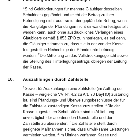
1
Sind Geldforderungen für mehrere Gläubiger desselben
Schuldners gepfändet und reicht der Betrag zu ihrer
Befriedigung nicht aus, so ist der gepfändete Betrag, wenn
die Rangfolge der Pfändungen nicht einwandfrei festgestellt
werden kann, auch ohne ausdrückliches Verlangen eines
Gläubigers gemäß § 853 ZPO zu hinterlegen, es sei denn,
die Gläubiger stimmen zu, dass sie in der von der Kasse
festgestellten Reihenfolge der Pfandrechte befriedigt
2
werden.
Die Mitteilung an das Vollstreckungsgericht sowie
die Stellung des Hinterlegungsantrags obliegen der Leitung
der Kasse.
10.
Auszahlungen durch Zahlstelle
1
Soweit für Auszahlungen eine Zahlstelle (im Auftrag der
Kasse – vergleiche VV Nr. 4.2 zu Art. 70 BayHO) zuständig
ist, sind Pfändungs- und Überweisungsbeschlüsse der für
2
die Zahlstelle zuständigen Kasse zuzustellen.
Die der
Kasse zugestellten Schriftstücke sind in Ablichtung
unverzüglich der anordnenden Dienststelle und der
3
Zahlstelle zu übersenden.
Die Zahlstelle stellt durch
geeignete Maßnahmen sicher, dass unwirksame Leistungen
4
vermieden werden.
Im Übrigen verfahren Kasse und