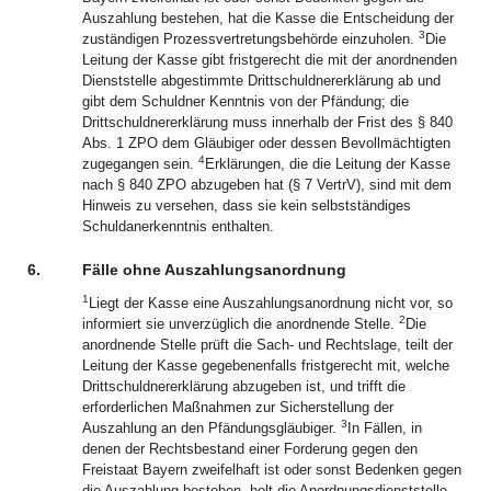
Auszahlung bestehen, hat die Kasse die Entscheidung der
3
zuständigen Prozessvertretungsbehörde einzuholen.
Die
Leitung der Kasse gibt fristgerecht die mit der anordnenden
Dienststelle abgestimmte Drittschuldnererklärung ab und
gibt dem Schuldner Kenntnis von der Pfändung; die
Drittschuldnererklärung muss innerhalb der Frist des § 840
Abs. 1 ZPO dem Gläubiger oder dessen Bevollmächtigten
4
zugegangen sein.
Erklärungen, die die Leitung der Kasse
nach § 840 ZPO abzugeben hat (§ 7 VertrV), sind mit dem
Hinweis zu versehen, dass sie kein selbstständiges
Schuldanerkenntnis enthalten.
6.
Fälle ohne Auszahlungsanordnung
1
Liegt der Kasse eine Auszahlungsanordnung nicht vor, so
2
informiert sie unverzüglich die anordnende Stelle.
Die
anordnende Stelle prüft die Sach- und Rechtslage, teilt der
Leitung der Kasse gegebenenfalls fristgerecht mit, welche
Drittschuldnererklärung abzugeben ist, und trifft die
erforderlichen Maßnahmen zur Sicherstellung der
3
Auszahlung an den Pfändungsgläubiger.
In Fällen, in
denen der Rechtsbestand einer Forderung gegen den
Freistaat Bayern zweifelhaft ist oder sonst Bedenken gegen
die Auszahlung bestehen, holt die Anordnungsdienststelle