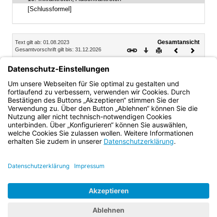
[Schlussformel]
Inhalt
Gesamtansicht
Text gilt ab: 01.08.2023
Download
Drucken
Vorheriges
Nächste
Gesamtvorschrift gilt bis: 31.12.2026
Dokument
Dokume
10.
Inkrafttreten, Außerkrafttreten
1
Diese Bekanntmachung tritt am 1. August 2023 in Kraft.
2
Sie tritt mit Ablauf des 31. Dezember 2026 außer Kraft.
Bayern.de
BayernPortal
Datenschutz
Impressum
Barrierefreiheit
Hilfe
Kontakt