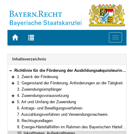
Zur
Zur
Toggle
Startseite
Trefferliste
navigati
von
der
BAYERN.RECHT
letzten
Navigation
Inhaltsverzeichnis
Suche
Richtlinie für die Förderung der Ausbildungsakquisiteurinnen und -akquisiteure für Flüchtlinge sowie der Jobbegleiterinnen und Jobbegleiter
Bereich reduzieren
1. Zweck der Förderung
Bereich erweitern
2. Gegenstand der Förderung, Anforderungen an die Tätigkeit
Bereich erweitern
3. Zuwendungsempfänger
4. Zuwendungsvoraussetzung
Bereich erweitern
5. Art und Umfang der Zuwendung
Bereich erweitern
6. Antrags- und Bewilligungsverfahren
7. Auszahlungsverfahren und Verwendungsnachweis
8. Rechtsgrundlagen
9. Energie-Härtefallhilfen im Rahmen des Bayerischen Härtefallfonds für soziales Leben und Infrastruktur
10. Inkrafttreten, Außerkrafttreten