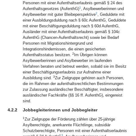
Personen mit einer Aufenthaltserlaubnis gemäß § 24 des
1
Aufenthaltsgesetzes (AufenthG)
, Asylbewerberinnen und
2
Asylbewerber mit guter Bleibeperspektive
, Geduldete mit
einer Ausbildungsduldung nach § 60c AufenthG, Geduldete
mit einer Beschäftigungsduldung nach § 60d AufenthG,
Ausländer mit einer Aufenthaltserlaubnis gemäß § 104c
AufenthG (Chancen-Aufenthaltsrecht) sowie bei Bedarf
Personen mit Migrationshintergrund und
Integrationshindernissen, die einen gesicherten
2
Aufenthaltsstatus besitzen.
Im Übrigen können
Asylbewerberinnen und Asylbewerber im laufenden
Verfahren beraten und betreut werden, sobald sie im Besitz
einer Beschäftigungserlaubnis zur Aufnahme einer
3
Ausbildung sind.
Zur Zielgruppe gehören auch Personen,
die im Rahmen der aufenthaltsrechtlichen Bestimmungen
zur Zulassung ausländischer Beschäftigter, insbesondere
ausländischer Fachkräfte (§§ 16 ff. AufenthG), eingereist
sind.
4.2.2
Jobbegleiterinnen und Jobbegleiter
1
Zur Zielgruppe der Förderung zählen über 25-jährige
Asylberechtigte, anerkannte Flüchtlinge, subsidiär
Schutzberechtigte, Personen mit einer Aufenthaltserlaubnis
3