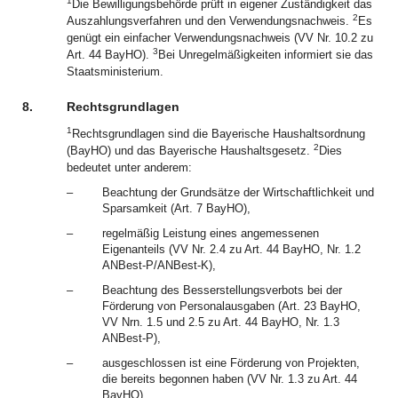
1
Die Bewilligungsbehörde prüft in eigener Zuständigkeit das
2
Auszahlungsverfahren und den Verwendungsnachweis.
Es
genügt ein einfacher Verwendungsnachweis (VV Nr. 10.2 zu
3
Art. 44 BayHO).
Bei Unregelmäßigkeiten informiert sie das
Staatsministerium.
8.
Rechtsgrundlagen
1
Rechtsgrundlagen sind die Bayerische Haushaltsordnung
2
(BayHO) und das Bayerische Haushaltsgesetz.
Dies
bedeutet unter anderem:
–
Beachtung der Grundsätze der Wirtschaftlichkeit und
Sparsamkeit (Art. 7 BayHO),
–
regelmäßig Leistung eines angemessenen
Eigenanteils (VV Nr. 2.4 zu Art. 44 BayHO, Nr. 1.2
ANBest-P/ANBest-K),
–
Beachtung des Besserstellungsverbots bei der
Förderung von Personalausgaben (Art. 23 BayHO,
VV Nrn. 1.5 und 2.5 zu Art. 44 BayHO, Nr. 1.3
ANBest-P),
–
ausgeschlossen ist eine Förderung von Projekten,
die bereits begonnen haben (VV Nr. 1.3 zu Art. 44
BayHO),