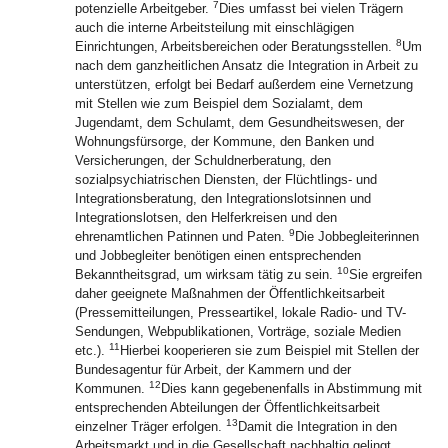
7
potenzielle Arbeitgeber.
Dies umfasst bei vielen Trägern
auch die interne Arbeitsteilung mit einschlägigen
8
Einrichtungen, Arbeitsbereichen oder Beratungsstellen.
Um
nach dem ganzheitlichen Ansatz die Integration in Arbeit zu
unterstützen, erfolgt bei Bedarf außerdem eine Vernetzung
mit Stellen wie zum Beispiel dem Sozialamt, dem
Jugendamt, dem Schulamt, dem Gesundheitswesen, der
Wohnungsfürsorge, der Kommune, den Banken und
Versicherungen, der Schuldnerberatung, den
sozialpsychiatrischen Diensten, der Flüchtlings- und
Integrationsberatung, den Integrationslotsinnen und
Integrationslotsen, den Helferkreisen und den
9
ehrenamtlichen Patinnen und Paten.
Die Jobbegleiterinnen
und Jobbegleiter benötigen einen entsprechenden
10
Bekanntheitsgrad, um wirksam tätig zu sein.
Sie ergreifen
daher geeignete Maßnahmen der Öffentlichkeitsarbeit
(Pressemitteilungen, Presseartikel, lokale Radio- und TV-
Sendungen, Webpublikationen, Vorträge, soziale Medien
11
etc.).
Hierbei kooperieren sie zum Beispiel mit Stellen der
Bundesagentur für Arbeit, der Kammern und der
12
Kommunen.
Dies kann gegebenenfalls in Abstimmung mit
entsprechenden Abteilungen der Öffentlichkeitsarbeit
13
einzelner Träger erfolgen.
Damit die Integration in den
Arbeitsmarkt und in die Gesellschaft nachhaltig gelingt,