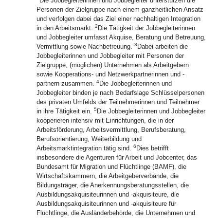
Die Jobbegleiterinnen und Jobbegleiter unterstützen die
Personen der Zielgruppe nach einem ganzheitlichen Ansatz
und verfolgen dabei das Ziel einer nachhaltigen Integration
2
in den Arbeitsmarkt.
Die Tätigkeit der Jobbegleiterinnen
und Jobbegleiter umfasst Akquise, Beratung und Betreuung,
3
Vermittlung sowie Nachbetreuung.
Dabei arbeiten die
Jobbegleiterinnen und Jobbegleiter mit Personen der
Zielgruppe, (möglichen) Unternehmen als Arbeitgebern
sowie Kooperations- und Netzwerkpartnerinnen und -
4
partnern zusammen.
Die Jobbegleiterinnen und
Jobbegleiter binden je nach Bedarfslage Schlüsselpersonen
des privaten Umfelds der Teilnehmerinnen und Teilnehmer
5
in ihre Tätigkeit ein.
Die Jobbegleiterinnen und Jobbegleiter
kooperieren intensiv mit Einrichtungen, die in der
Arbeitsförderung, Arbeitsvermittlung, Berufsberatung,
Berufsorientierung, Weiterbildung und
6
Arbeitsmarktintegration tätig sind.
Dies betrifft
insbesondere die Agenturen für Arbeit und Jobcenter, das
Bundesamt für Migration und Flüchtlinge (BAMF), die
Wirtschaftskammern, die Arbeitgeberverbände, die
Bildungsträger, die Anerkennungsberatungsstellen, die
Ausbildungsakquisiteurinnen und -akquisiteure, die
Ausbildungsakquisiteurinnen und ‑akquisiteure für
Flüchtlinge, die Ausländerbehörde, die Unternehmen und