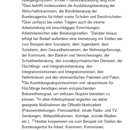
Übergangssystem Schule – Berufsausbildung tätig sind.
5
Dies betrifft insbesondere die Ausbildungsberatung der
Wirtschaftskammern, die Berufsberatung der
Bundesagentur für Arbeit sowie Schulen und Berufsschulen.
6
Dies umfasst bei vielen Trägern auch die interne
Arbeitsteilung mit einschlägigen Einrichtungen,
7
Arbeitsbereichen oder Beratungsstellen.
Darüber hinaus
erfolgt bei Bedarf außerdem eine Vernetzung mit Stellen wie
zum Beispiel dem Sozialamt, dem Jugendamt, dem
Schulamt, dem Gesundheitswesen, der Wohnungsfürsorge,
der Kommune, den Banken und Versicherungen, der
Schuldnerberatung, den sozialpsychiatrischen Diensten, der
Flüchtlings- und Integrationsberatung, den
Integrationslotsinnen und Integrationslotsen, den
Helferkreisen und den ehrenamtlichen Patinnen und Paten.
8
Die Ausbildungsakquisiteurinnen und -akquisiteure für
Flüchtlinge benötigen einen entsprechenden
Bekanntheitsgrad, um wirksam Akquise betreiben zu
9
können.
In allen Arbeitsphasen ergreifen sie daher
geeignete Maßnahmen der Öffentlichkeitsarbeit
(Pressemitteilungen, Presseartikel, lokale Radio- und TV-
Sendungen, Webpublikationen, Vorträge, soziale Medien
10
etc.).
Hierbei kooperieren sie zum Beispiel mit Stellen der
Bundesagentur für Arbeit, Kammern, Kommunen,