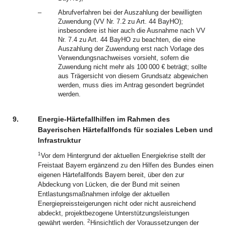
–
Abrufverfahren bei der Auszahlung der bewilligten
Zuwendung (VV Nr. 7.2 zu Art. 44 BayHO);
insbesondere ist hier auch die Ausnahme nach VV
Nr. 7.4 zu Art. 44 BayHO zu beachten, die eine
Auszahlung der Zuwendung erst nach Vorlage des
Verwendungsnachweises vorsieht, sofern die
Zuwendung nicht mehr als 100 000 € beträgt; sollte
aus Trägersicht von diesem Grundsatz abgewichen
werden, muss dies im Antrag gesondert begründet
werden.
9.
Energie-Härtefallhilfen im Rahmen des
Bayerischen Härtefallfonds für soziales Leben und
Infrastruktur
1
Vor dem Hintergrund der aktuellen Energiekrise stellt der
Freistaat Bayern ergänzend zu den Hilfen des Bundes einen
eigenen Härtefallfonds Bayern bereit, über den zur
Abdeckung von Lücken, die der Bund mit seinen
Entlastungsmaßnahmen infolge der aktuellen
Energiepreissteigerungen nicht oder nicht ausreichend
abdeckt, projektbezogene Unterstützungsleistungen
2
gewährt werden.
Hinsichtlich der Voraussetzungen der