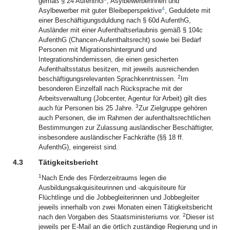
gemäß § 24 AufenthG
, Asylbewerberinnen und
4
Asylbewerber mit guter Bleibeperspektive
, Geduldete mit
einer Beschäftigungsduldung nach § 60d AufenthG,
Ausländer mit einer Aufenthaltserlaubnis gemäß § 104c
AufenthG (Chancen-Aufenthaltsrecht) sowie bei Bedarf
Personen mit Migrationshintergrund und
Integrationshindernissen, die einen gesicherten
Aufenthaltsstatus besitzen, mit jeweils ausreichenden
2
beschäftigungsrelevanten Sprachkenntnissen.
Im
besonderen Einzelfall nach Rücksprache mit der
Arbeitsverwaltung (Jobcenter, Agentur für Arbeit) gilt dies
3
auch für Personen bis 25 Jahre.
Zur Zielgruppe gehören
auch Personen, die im Rahmen der aufenthaltsrechtlichen
Bestimmungen zur Zulassung ausländischer Beschäftigter,
insbesondere ausländischer Fachkräfte (§§ 18 ff.
AufenthG), eingereist sind.
4.3
Tätigkeitsbericht
1
Nach Ende des Förderzeitraums legen die
Ausbildungsakquisiteurinnen und -akquisiteure für
Flüchtlinge und die Jobbegleiterinnen und Jobbegleiter
jeweils innerhalb von zwei Monaten einen Tätigkeitsbericht
2
nach den Vorgaben des Staatsministeriums vor.
Dieser ist
jeweils per E-Mail an die örtlich zuständige Regierung und in