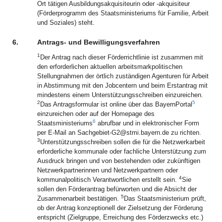
Ort tätigen Ausbildungsakquisiteurin oder -akquisiteur
(Förderprogramm des Staatsministeriums für Familie, Arbeit
und Soziales) steht.
6.
Antrags- und Bewilligungsverfahren
1
Der Antrag nach dieser Förderrichtlinie ist zusammen mit
den erforderlichen aktuellen arbeitsmarkpolitischen
Stellungnahmen der örtlich zuständigen Agenturen für Arbeit
in Abstimmung mit den Jobcentern und beim Erstantrag mit
mindestens einem Unterstützungsschreiben einzureichen.
2
5
Das Antragsformular ist online über das BayernPortal
einzureichen oder auf der Homepage des
6
Staatsministeriums
abrufbar und in elektronischer Form
per E-Mail an Sachgebiet-G2@stmi.bayern.de zu richten.
3
Unterstützungsschreiben sollen die für die Netzwerkarbeit
erforderliche kommunale oder fachliche Unterstützung zum
Ausdruck bringen und von bestehenden oder zukünftigen
Netzwerkpartnerinnen und Netzwerkpartnern oder
4
kommunalpolitisch Verantwortlichen erstellt sein.
Sie
sollen den Förderantrag befürworten und die Absicht der
5
Zusammenarbeit bestätigen.
Das Staatsministerium prüft,
ob der Antrag konzeptionell der Zielsetzung der Förderung
entspricht (Zielgruppe, Erreichung des Förderzwecks etc.)