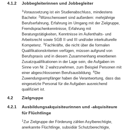
4.1.2
Jobbegleiterinnen und Jobbegleiter
1
Voraussetzung ist ein Studienabschluss, mindestens
2
Bachelor.
Wünschenswert sind außerdem: mehrjährige
Berufserfahrung, Erfahrung im Umgang mit der Zielgruppe,
Fremdsprachenkenntnisse, Erfahrung mit
Beratungstätigkeiten, Kenntnisse im Aufenthalts- und
Arbeitsrecht sowie SGB II und III und/oder interkulturelle
3
Kompetenz.
Fachkräfte, die nicht über die formalen
Qualifikationskriterien verfügen, müssen aufgrund von
Berufspraxis und in diesem Zusammenhang erworbenen
Zusatzqualifikationen in der Lage sein, die Aufgaben im
Sinne von Nr. 2 wahrzunehmen, zum Beispiel Personen mit
4
einer abgeschlossenen Berufsausbildung.
Die
Zuwendungsempfänger haben die Verantwortung, dass das
eingesetzte Personal für die Aufgaben ausreichend
qualifiziert ist.
4.2
Zielgruppe
4.2.1
Ausbildungsakquisiteurinnen und -akquisiteure
für Flüchtlinge
1
Zur Zielgruppe der Förderung zählen Asylberechtigte,
anerkannte Flüchtlinge, subsidiär Schutzberechtigte,