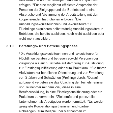
Kooperations- und Netzwerkpartnerinnen und -partnern
6
erfolgen.
Für eine möglichst effiziente Ansprache der
Personen der Zielgruppe und der Betriebe sollte eine
Absprache und Abstimmung der Arbeitsteilung mit den
7
kooperierenden Institutionen erfolgen.
Die
Ausbildungsakquisiteurinnen und -akquisiteure für
Flüchtlinge akquirieren selbstständig Ausbildungsplätze in
Betrieben, die bereits ausbilden, noch nicht ausbilden oder
nicht mehr ausbilden.
2.1.2
Beratungs- und Betreuungsphase
1
Die Ausbildungsakquisiteurinnen und -akquisiteure für
Flüchtlinge beraten und betreuen sowohl Personen der
Zielgruppe als auch Betriebe auf dem Weg zur Ausbildung,
2
zur Einstiegsqualifizierung oder zum Praktikum.
Sie führen
Aktivitäten zur beruflichen Orientierung und zur Ermittlung
3
von Stärken und Schwächen (Profiling) durch.
Darauf
aufbauend vertiefen sie das Coaching der Teilnehmerinnen
und Teilnehmer mit dem Ziel, diese in eine
Berufsausbildung, in eine Einstiegsqualifizierung oder ein
4
Praktikum zu vermitteln.
Zielberufe und potenzielle
5
Unternehmen als Arbeitgeber werden ermittelt.
Es werden
geeignete Kooperationspartnerinnen und -partner
einbezogen, zum Beispiel, bei Maßnahmen im