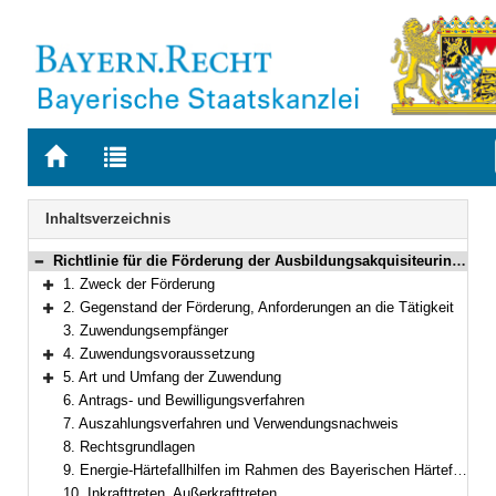
Zur
Zur
Startseite
Trefferliste
von
der
Navigation
Inhaltsverzeichnis
BAYERN.RECHT
letzten
Suche
Richtlinie für die Förderung der Ausbildungsakquisiteurinnen und -akquisiteure für Flüchtlinge sowie der Jobbegleiterinnen und Jobbegleiter
Bereich reduzieren
1. Zweck der Förderung
Bereich erweitern
2. Gegenstand der Förderung, Anforderungen an die Tätigkeit
Bereich erweitern
3. Zuwendungsempfänger
4. Zuwendungsvoraussetzung
Bereich erweitern
5. Art und Umfang der Zuwendung
Bereich erweitern
6. Antrags- und Bewilligungsverfahren
7. Auszahlungsverfahren und Verwendungsnachweis
8. Rechtsgrundlagen
9. Energie-Härtefallhilfen im Rahmen des Bayerischen Härtefallfonds für soziales Leben und Infrastruktur
10. Inkrafttreten, Außerkrafttreten