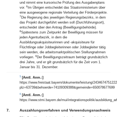
und nimmt eine kursorische Prüfung des Ausgabenplans
6
vor.
Im Übrigen entscheidet das Staatsministerium über
eine ausgewogene regionale Verteilung der Förderprojekte.
7
Die Regierung des jeweiligen Regierungsbezirks, in dem
das Projekt durchgeführt werden soll (Durchführungsort),
entscheidet über den Antrag (Bewilligungsbehörde).
8
Spätestens zum Zeitpunkt der Bewilligung müssen für
jeden Agenturbezirk, in dem die
Ausbildungsakquisiteurinnen und -akquisiteure für
Flüchtlinge oder Jobbegleiterinnen oder Jobbegleiter tätig
sein werden, die arbeitsmarktpolitischen Stellungnahmen
9
vorliegen.
Der Bewilligungszeitraum beträgt grundsätzlich
drei Jahre, und er gilt grundsätzlich für die Zeit vom 1.
Januar bis 31. Dezember.
5
[Amtl. Anm.:]
https://www.freistaat.bayern/dokumente/leistung/243467475122
plz=63739&behoerde=74109309388&gemeinde=650078677699
6
[Amtl. Anm.:]
https://www.stmi.bayern.de/mui/integrationspolitik/ausbildung_ar
7.
Auszahlungsverfahren und Verwendungsnachweis