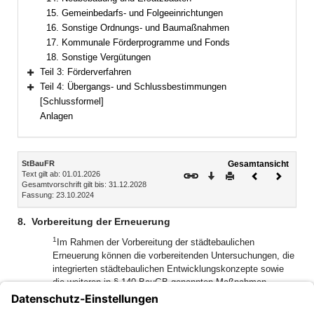
15. Gemeinbedarfs- und Folgeeinrichtungen
16. Sonstige Ordnungs- und Baumaßnahmen
17. Kommunale Förderprogramme und Fonds
18. Sonstige Vergütungen
Teil 3: Förderverfahren
Bereich erweitern
Teil 4: Übergangs- und Schlussbestimmungen
Bereich erweitern
[Schlussformel]
Anlagen
Inhalt
StBauFR
Gesamtansicht
Text gilt ab: 01.01.2026
Download
Drucken
Vorheriges
Nächste
Gesamtvorschrift gilt bis: 31.12.2028
Dokument
Dokume
Fassung: 23.10.2024
8.
Vorbereitung der Erneuerung
1
Im Rahmen der Vorbereitung der städtebaulichen
Erneuerung können die vorbereitenden Untersuchungen, die
integrierten städtebaulichen Entwicklungskonzepte sowie
die weiteren in § 140 BauGB genannten Maßnahmen
2
gefördert werden.
Bei allgemeinen Planungen ist eine
anteilige Berücksichtigung der Ausgaben möglich, soweit