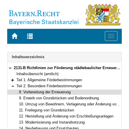
Zur
Zur
Toggle
Startseite
Trefferliste
navigati
von
der
BAYERN.RECHT
letzten
Navigation
Inhaltsverzeichnis
Suche
2131-B Richtlinien zur Förderung städtebaulicher Erneuerungsmaßnahmen (Städtebauförderungsrichtlinien – StBauFR) Bekanntmachung des Bayerischen Staatsministeriums für Wohnen, Bau und Verkehr vom 23. Oktober 2024, Az. 36-4607.1-6-1 (BayMBl. Nr. 524 )
Bereich reduzieren
Inhaltsübersicht (amtlich)
Teil 1: Allgemeine Förderbestimmungen
Bereich erweitern
Teil 2: Besondere Förderbestimmungen
Bereich reduzieren
8. Vorbereitung der Erneuerung
9. Erwerb von Grundstücken und Bodenordnung
10. Umzug von Bewohnern, Verlagerung oder Änderung von Betrieben
11. Freilegung von Grundstücken
12. Herstellung und Änderung von Erschließungsanlagen
13. Modernisierung und Instandsetzung
14. Neubebauung und Ersatzbauten