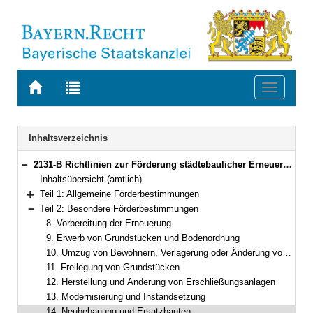
Zur
Zur
Toggle
Startseite
Trefferliste
navigati
von
der
BAYERN.RECHT
letzten
Navigation
Inhaltsverzeichnis
Suche
2131-B Richtlinien zur Förderung städtebaulicher Erneuerungsmaßnahmen (Städtebauförderungsrichtlinien – StBauFR) Bekanntmachung des Bayerischen Staatsministeriums für Wohnen, Bau und Verkehr vom 23. Oktober 2024, Az. 36-4607.1-6-1 (BayMBl. Nr. 524 )
Bereich reduzieren
Inhaltsübersicht (amtlich)
Teil 1: Allgemeine Förderbestimmungen
Bereich erweitern
Teil 2: Besondere Förderbestimmungen
Bereich reduzieren
8. Vorbereitung der Erneuerung
9. Erwerb von Grundstücken und Bodenordnung
10. Umzug von Bewohnern, Verlagerung oder Änderung von Betrieben
11. Freilegung von Grundstücken
12. Herstellung und Änderung von Erschließungsanlagen
13. Modernisierung und Instandsetzung
14. Neubebauung und Ersatzbauten