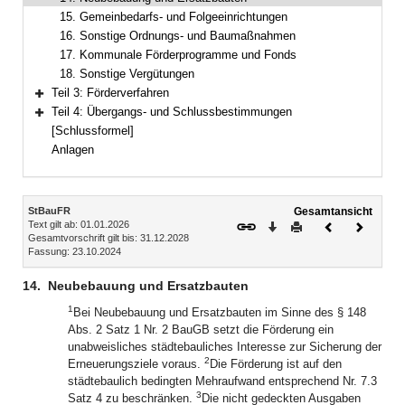
15. Gemeinbedarfs- und Folgeeinrichtungen
16. Sonstige Ordnungs- und Baumaßnahmen
17. Kommunale Förderprogramme und Fonds
18. Sonstige Vergütungen
Teil 3: Förderverfahren
Bereich erweitern
Teil 4: Übergangs- und Schlussbestimmungen
Bereich erweitern
[Schlussformel]
Anlagen
Inhalt
StBauFR
Gesamtansicht
Text gilt ab: 01.01.2026
Download
Drucken
Vorheriges
Nächste
Gesamtvorschrift gilt bis: 31.12.2028
Dokument
Dokume
Fassung: 23.10.2024
14.
Neubebauung und Ersatzbauten
1
Bei Neubebauung und Ersatzbauten im Sinne des § 148
Abs. 2 Satz 1 Nr. 2 BauGB setzt die Förderung ein
unabweisliches städtebauliches Interesse zur Sicherung der
2
Erneuerungsziele voraus.
Die Förderung ist auf den
städtebaulich bedingten Mehraufwand entsprechend Nr. 7.3
3
Satz 4 zu beschränken.
Die nicht gedeckten Ausgaben