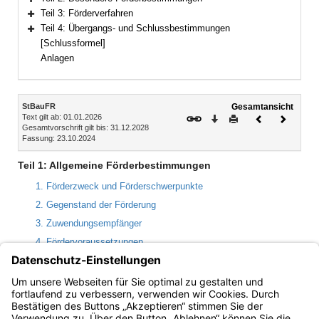
Bereich erweitern
Teil 3: Förderverfahren
Bereich erweitern
Teil 4: Übergangs- und Schlussbestimmungen
Bereich erweitern
[Schlussformel]
Anlagen
Inhalt
StBauFR
Gesamtansicht
Text gilt ab: 01.01.2026
Download
Drucken
Vorheriges
Nächste
Gesamtvorschrift gilt bis: 31.12.2028
Dokument
Dokume
Fassung: 23.10.2024
Teil 1: Allgemeine Förderbestimmungen
1. Förderzweck und Förderschwerpunkte
2. Gegenstand der Förderung
3. Zuwendungsempfänger
4. Fördervoraussetzungen
5. Art und Umfang der Förderung
6. Höhe der Förderung
7. Koordinierung mit anderen Förderbereichen, Subsidiarität