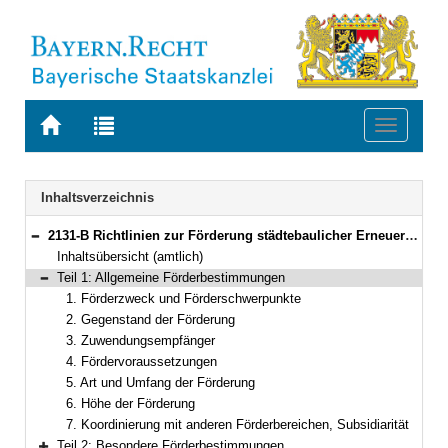
Zur
Zur
Toggle
Startseite
Trefferliste
navigati
von
der
BAYERN.RECHT
letzten
Navigation
Inhaltsverzeichnis
Suche
2131-B Richtlinien zur Förderung städtebaulicher Erneuerungsmaßnahmen (Städtebauförderungsrichtlinien – StBauFR) Bekanntmachung des Bayerischen Staatsministeriums für Wohnen, Bau und Verkehr vom 23. Oktober 2024, Az. 36-4607.1-6-1 (BayMBl. Nr. 524 )
Bereich reduzieren
Inhaltsübersicht (amtlich)
Teil 1: Allgemeine Förderbestimmungen
Bereich reduzieren
1. Förderzweck und Förderschwerpunkte
2. Gegenstand der Förderung
3. Zuwendungsempfänger
4. Fördervoraussetzungen
5. Art und Umfang der Förderung
6. Höhe der Förderung
7. Koordinierung mit anderen Förderbereichen, Subsidiarität
Teil 2: Besondere Förderbestimmungen