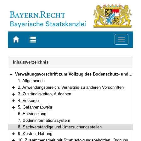
Zur
Zur
Toggle
Startseite
Trefferliste
navigati
von
der
BAYERN.RECHT
letzten
Navigation
Inhaltsverzeichnis
Suche
Verwaltungsvorschrift zum Vollzug des Bodenschutz- und Altlastenrechts in Bayern
Bereich reduzieren
1. Allgemeines
2. Anwendungsbereich, Verhältnis zu anderen Vorschriften
Bereich erweitern
3. Zuständigkeiten, Aufgaben
Bereich erweitern
4. Vorsorge
Bereich erweitern
5. Gefahrenabwehr
Bereich erweitern
6. Entsiegelung
7. Bodeninformationssystem
8. Sachverständige und Untersuchungsstellen
9. Kosten, Haftung
Bereich erweitern
10. Zusammenarbeit mit Strafverfolgungsbehörden, Ordnungswidrigkeiten