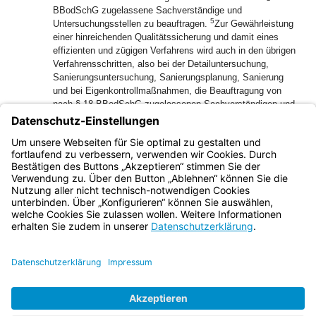
BBodSchG zugelassene Sachverständige und
5
Untersuchungsstellen zu beauftragen.
Zur Gewährleistung
einer hinreichenden Qualitätssicherung und damit eines
effizienten und zügigen Verfahrens wird auch in den übrigen
Verfahrensschritten, also bei der Detailuntersuchung,
Sanierungsuntersuchung, Sanierungsplanung, Sanierung
und bei Eigenkontrollmaßnahmen, die Beauftragung von
nach § 18 BBodSchG zugelassenen Sachverständigen und
6
Untersuchungsstellen empfohlen.
Die zuständige
Bodenschutzbehörde kann dies nach §§ 9 Abs. 2 Satz 2, 13
Abs. 2 und 15 Abs. 2 Satz 5 BBodSchG von der
beziehungsweise dem Pflichtigen verlangen.
Bayern.de
BayernPortal
Datenschutz
Impressum
Barrierefreiheit
Hilfe