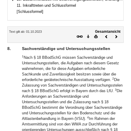
Bereich erweitern
11. Inkrafttreten und Schlussformel
[Schlussformel]
Inhalt
Gesamtansicht
Text gilt ab: 01.10.2023
Download
Drucken
Vorheriges
Nächste
Dokument
Dokume
8.
Sachverständige und Untersuchungsstellen
1
Nach § 18 BBodSchG müssen Sachverständige und
Untersuchungsstellen, die Aufgaben nach diesem Gesetz
wahrnehmen, die für diese Aufgaben erforderliche
Sachkunde und Zuverlässigkeit besitzen sowie über die
2
erforderliche gerätetechnische Ausstattung verfügen.
Die
Zulassung von Sachverständigen und Untersuchungsstelen
3
nach § 18 BBodSchG erfolgt in Bayern durch das LfU.
Die
Anforderungen an Sachverständige und
Untersuchungsstellen und die Zulassung nach § 18
BBodSchG bestimmt die Verordnung über Sachverständige
und Untersuchungsstellen für den Bodenschutz und die
4
Altlastenbehandlung in Bayern (VSU).
Im Rahmen der
Amtsermittlung sind von den WWA zur Durchführung der
orientierenden Untersuchungen ausschließlich nach § 18