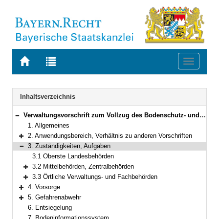
Zur
Zur
Toggle
Startseite
Trefferliste
navigati
von
der
BAYERN.RECHT
letzten
Navigation
Inhaltsverzeichnis
Suche
Verwaltungsvorschrift zum Vollzug des Bodenschutz- und Altlastenrechts in Bayern
Bereich reduzieren
1. Allgemeines
2. Anwendungsbereich, Verhältnis zu anderen Vorschriften
Bereich erweitern
3. Zuständigkeiten, Aufgaben
Bereich reduzieren
3.1 Oberste Landesbehörden
3.2 Mittelbehörden, Zentralbehörden
Bereich erweitern
3.3 Örtliche Verwaltungs- und Fachbehörden
Bereich erweitern
4. Vorsorge
Bereich erweitern
5. Gefahrenabwehr
Bereich erweitern
6. Entsiegelung
7. Bodeninformationssystem