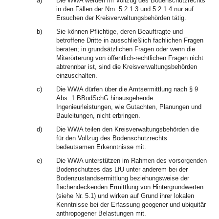
a)
Die WWA werden im Vollzug des Bodenschutzrechts
in den Fällen der Nrn. 5.2.1.3 und 5.2.1.4 nur auf
Ersuchen der Kreisverwaltungsbehörden tätig.
b)
Sie können Pflichtige, deren Beauftragte und
betroffene Dritte in ausschließlich fachlichen Fragen
beraten; in grundsätzlichen Fragen oder wenn die
Miterörterung von öffentlich-rechtlichen Fragen nicht
abtrennbar ist, sind die Kreisverwaltungsbehörden
einzuschalten.
c)
Die WWA dürfen über die Amtsermittlung nach § 9
Abs. 1 BBodSchG hinausgehende
Ingenieurleistungen, wie Gutachten, Planungen und
Bauleitungen, nicht erbringen.
d)
Die WWA teilen den Kreisverwaltungsbehörden die
für den Vollzug des Bodenschutzrechts
bedeutsamen Erkenntnisse mit.
e)
Die WWA unterstützen im Rahmen des vorsorgenden
Bodenschutzes das LfU unter anderem bei der
Bodenzustandsermittlung beziehungsweise der
flächendeckenden Ermittlung von Hintergrundwerten
(siehe Nr. 5.1) und wirken auf Grund ihrer lokalen
Kenntnisse bei der Erfassung geogener und ubiquitär
anthropogener Belastungen mit.