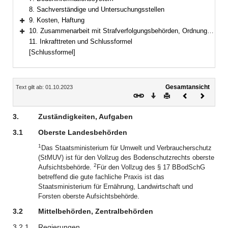
8. Sachverständige und Untersuchungsstellen
9. Kosten, Haftung
Bereich erweitern
10. Zusammenarbeit mit Strafverfolgungsbehörden, Ordnungswidrigkeiten
Bereich erweitern
11. Inkrafttreten und Schlussformel
[Schlussformel]
Inhalt
Gesamtansicht
Text gilt ab: 01.10.2023
Download
Drucken
Vorheriges
Nächste
Dokument
Dokume
3.
Zuständigkeiten, Aufgaben
3.1
Oberste Landesbehörden
1
Das Staatsministerium für Umwelt und Verbraucherschutz
(StMUV) ist für den Vollzug des Bodenschutzrechts oberste
2
Aufsichtsbehörde.
Für den Vollzug des § 17 BBodSchG
betreffend die gute fachliche Praxis ist das
Staatsministerium für Ernährung, Landwirtschaft und
Forsten oberste Aufsichtsbehörde.
3.2
Mittelbehörden, Zentralbehörden
3.2.1
Regierungen