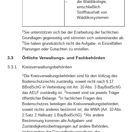
–
die Waldökologie,
einschließlich
Stoffhaushalt von
Waldökosystemen
2
Sie unterstützen sich bei der Erarbeitung der fachlichen
Grundlagen gegenseitig und stimmen sich untereinander ab.
3
Sie haben grundsätzlich nicht die Aufgabe, in Einzelfällen
Planungen oder Gutachten zu erstellen.
3.3
Örtliche Verwaltungs- und Fachbehörden
3.3.1
Kreisverwaltungsbehörden
1
Die Kreisverwaltungsbehörden sind für den Vollzug des
Bodenschutzrechts zuständig, soweit nicht nach § 17
BBodSchG in Verbindung mit Art. 10 Abs. 3 BayBodSchG
2
das AELF zuständig ist.
Insoweit sind sie jeweils Träger
3
öffentlicher Belange.
In fachlichen Fragen des
Bodenschutzes beteiligen die Kreisverwaltungsbehörden,
soweit nichts anderes bestimmt ist, die WWA (Art. 10 Abs.
4
2 Satz 2 Halbsatz 1 BayBodSchG).
Als andere
Bestimmung kommen alle Aufgaben- und
Zuständigkeitsübertragungen auf andere Behörden,
insbesondere der Gesundheitsverwaltung, der