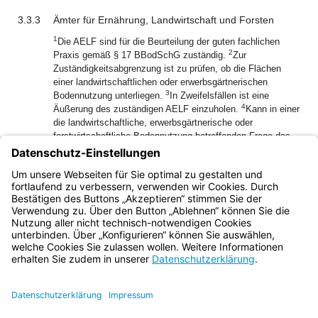
3.3.3
Ämter für Ernährung, Landwirtschaft und Forsten
1
Die AELF sind für die Beurteilung der guten fachlichen
2
Praxis gemäß § 17 BBodSchG zuständig.
Zur
Zuständigkeitsabgrenzung ist zu prüfen, ob die Flächen
einer landwirtschaftlichen oder erwerbsgärtnerischen
3
Bodennutzung unterliegen.
In Zweifelsfällen ist eine
4
Äußerung des zuständigen AELF einzuholen.
Kann in einer
die landwirtschaftliche, erwerbsgärtnerische oder
forstwirtschaftliche Bodennutzung betreffenden Frage das
nach Art. 10 Abs. 4 Halbsatz 1 BayBodSchG erforderliche
Einvernehmen nicht hergestellt werden, legen die beteiligten
Behörden den Vorgang jeweils ihrer nächsthöheren
Verwaltungsstufe zur Entscheidung vor.
Bayern.de
BayernPortal
Datenschutz
Impressum
Barrierefreiheit