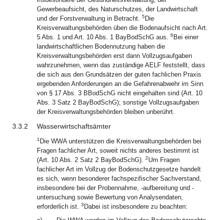
Gewerbeaufsicht, des Naturschutzes, der Landwirtschaft
5
und der Forstverwaltung in Betracht.
Die
Kreisverwaltungsbehörden üben die Bodenaufsicht nach Art.
6
5 Abs. 1 und Art. 10 Abs. 1 BayBodSchG aus.
Bei einer
landwirtschaftlichen Bodennutzung haben die
Kreisverwaltungsbehörden erst dann Vollzugsaufgaben
wahrzunehmen, wenn das zuständige AELF feststellt, dass
die sich aus den Grundsätzen der guten fachlichen Praxis
ergebenden Anforderungen an die Gefahrenabwehr im Sinn
von § 17 Abs. 3 BBodSchG nicht eingehalten sind (Art. 10
Abs. 3 Satz 2 BayBodSchG); sonstige Vollzugsaufgaben
der Kreisverwaltungsbehörden bleiben unberührt.
3.3.2
Wasserwirtschaftsämter
1
Die WWA unterstützen die Kreisverwaltungsbehörden bei
Fragen fachlicher Art, soweit nichts anderes bestimmt ist
2
(Art. 10 Abs. 2 Satz 2 BayBodSchG).
Um Fragen
fachlicher Art im Vollzug der Bodenschutzgesetze handelt
es sich, wenn besonderer fachspezifischer Sachverstand,
insbesondere bei der Probennahme, -aufbereitung und -
untersuchung sowie Bewertung von Analysendaten,
3
erforderlich ist.
Dabei ist insbesondere zu beachten: