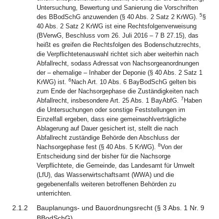
Untersuchung, Bewertung und Sanierung die Vorschriften
5
des BBodSchG anzuwenden (§ 40 Abs. 2 Satz 2 KrWG).
§
40 Abs. 2 Satz 2 KrWG ist eine Rechtsfolgenverweisung
(BVerwG, Beschluss vom 26. Juli 2016 – 7 B 27.15), das
heißt es greifen die Rechtsfolgen des Bodenschutzrechts,
die Verpflichtetenauswahl richtet sich aber weiterhin nach
Abfallrecht, sodass Adressat von Nachsorgeanordnungen
der – ehemalige – Inhaber der Deponie (§ 40 Abs. 2 Satz 1
6
KrWG) ist.
Nach Art. 10 Abs. 6 BayBodSchG gelten bis
zum Ende der Nachsorgephase die Zuständigkeiten nach
7
Abfallrecht, insbesondere Art. 25 Abs. 1 BayAbfG.
Haben
die Untersuchungen oder sonstige Feststellungen im
Einzelfall ergeben, dass eine gemeinwohlverträgliche
Ablagerung auf Dauer gesichert ist, stellt die nach
Abfallrecht zuständige Behörde den Abschluss der
8
Nachsorgephase fest (§ 40 Abs. 5 KrWG).
Von der
Entscheidung sind der bisher für die Nachsorge
Verpflichtete, die Gemeinde, das Landesamt für Umwelt
(LfU), das Wasserwirtschaftsamt (WWA) und die
gegebenenfalls weiteren betroffenen Behörden zu
unterrichten.
2.1.2
Bauplanungs- und Bauordnungsrecht (§ 3 Abs. 1 Nr. 9
BBodSchG)