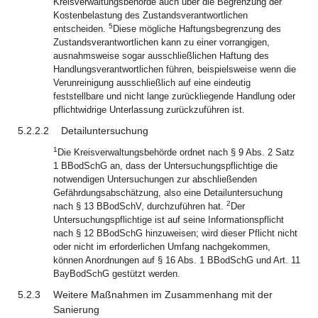
Kreisverwaltungsbehörde auch über die Begrenzung der
Kostenbelastung des Zustandsverantwortlichen
5
entscheiden.
Diese mögliche Haftungsbegrenzung des
Zustandsverantwortlichen kann zu einer vorrangigen,
ausnahmsweise sogar ausschließlichen Haftung des
Handlungsverantwortlichen führen, beispielsweise wenn die
Verunreinigung ausschließlich auf eine eindeutig
feststellbare und nicht lange zurückliegende Handlung oder
pflichtwidrige Unterlassung zurückzuführen ist.
5.2.2.2
Detailuntersuchung
1
Die Kreisverwaltungsbehörde ordnet nach § 9 Abs. 2 Satz
1 BBodSchG an, dass der Untersuchungspflichtige die
notwendigen Untersuchungen zur abschließenden
Gefährdungsabschätzung, also eine Detailuntersuchung
2
nach § 13 BBodSchV, durchzuführen hat.
Der
Untersuchungspflichtige ist auf seine Informationspflicht
nach § 12 BBodSchG hinzuweisen; wird dieser Pflicht nicht
oder nicht im erforderlichen Umfang nachgekommen,
können Anordnungen auf § 16 Abs. 1 BBodSchG und Art. 11
BayBodSchG gestützt werden.
5.2.3
Weitere Maßnahmen im Zusammenhang mit der
Sanierung