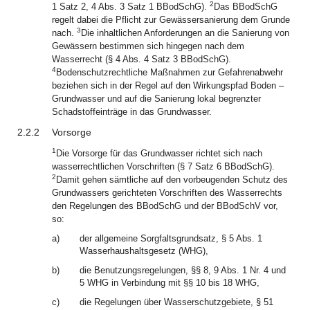
2
1 Satz 2, 4 Abs. 3 Satz 1 BBodSchG).
Das BBodSchG
regelt dabei die Pflicht zur Gewässersanierung dem Grunde
3
nach.
Die inhaltlichen Anforderungen an die Sanierung von
Gewässern bestimmen sich hingegen nach dem
Wasserrecht (§ 4 Abs. 4 Satz 3 BBodSchG).
4
Bodenschutzrechtliche Maßnahmen zur Gefahrenabwehr
beziehen sich in der Regel auf den Wirkungspfad Boden –
Grundwasser und auf die Sanierung lokal begrenzter
Schadstoffeinträge in das Grundwasser.
2.2.2
Vorsorge
1
Die Vorsorge für das Grundwasser richtet sich nach
wasserrechtlichen Vorschriften (§ 7 Satz 6 BBodSchG).
2
Damit gehen sämtliche auf den vorbeugenden Schutz des
Grundwassers gerichteten Vorschriften des Wasserrechts
den Regelungen des BBodSchG und der BBodSchV vor,
so:
a)
der allgemeine Sorgfaltsgrundsatz, § 5 Abs. 1
Wasserhaushaltsgesetz (WHG),
b)
die Benutzungsregelungen, §§ 8, 9 Abs. 1 Nr. 4 und
5 WHG in Verbindung mit §§ 10 bis 18 WHG,
c)
die Regelungen über Wasserschutzgebiete, § 51