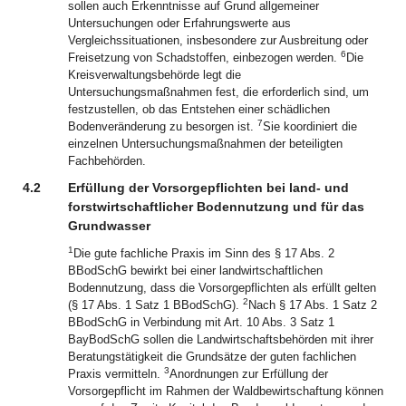
sollen auch Erkenntnisse auf Grund allgemeiner
Untersuchungen oder Erfahrungswerte aus
Vergleichssituationen, insbesondere zur Ausbreitung oder
6
Freisetzung von Schadstoffen, einbezogen werden.
Die
Kreisverwaltungsbehörde legt die
Untersuchungsmaßnahmen fest, die erforderlich sind, um
festzustellen, ob das Entstehen einer schädlichen
7
Bodenveränderung zu besorgen ist.
Sie koordiniert die
einzelnen Untersuchungsmaßnahmen der beteiligten
Fachbehörden.
4.2
Erfüllung der Vorsorgepflichten bei land- und
forstwirtschaftlicher Bodennutzung und für das
Grundwasser
1
Die gute fachliche Praxis im Sinn des § 17 Abs. 2
BBodSchG bewirkt bei einer landwirtschaftlichen
Bodennutzung, dass die Vorsorgepflichten als erfüllt gelten
2
(§ 17 Abs. 1 Satz 1 BBodSchG).
Nach § 17 Abs. 1 Satz 2
BBodSchG in Verbindung mit Art. 10 Abs. 3 Satz 1
BayBodSchG sollen die Landwirtschaftsbehörden mit ihrer
Beratungstätigkeit die Grundsätze der guten fachlichen
3
Praxis vermitteln.
Anordnungen zur Erfüllung der
Vorsorgepflicht im Rahmen der Waldbewirtschaftung können