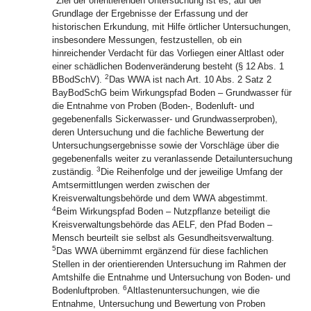
Ziel der orientierenden Untersuchung ist es, auf der
Grundlage der Ergebnisse der Erfassung und der
historischen Erkundung, mit Hilfe örtlicher Untersuchungen,
insbesondere Messungen, festzustellen, ob ein
hinreichender Verdacht für das Vorliegen einer Altlast oder
einer schädlichen Bodenveränderung besteht (§ 12 Abs. 1
2
BBodSchV).
Das WWA ist nach Art. 10 Abs. 2 Satz 2
BayBodSchG beim Wirkungspfad Boden – Grundwasser für
die Entnahme von Proben (Boden-, Bodenluft- und
gegebenenfalls Sickerwasser- und Grundwasserproben),
deren Untersuchung und die fachliche Bewertung der
Untersuchungsergebnisse sowie der Vorschläge über die
gegebenenfalls weiter zu veranlassende Detailuntersuchung
3
zuständig.
Die Reihenfolge und der jeweilige Umfang der
Amtsermittlungen werden zwischen der
Kreisverwaltungsbehörde und dem WWA abgestimmt.
4
Beim Wirkungspfad Boden – Nutzpflanze beteiligt die
Kreisverwaltungsbehörde das AELF, den Pfad Boden –
Mensch beurteilt sie selbst als Gesundheitsverwaltung.
5
Das WWA übernimmt ergänzend für diese fachlichen
Stellen in der orientierenden Untersuchung im Rahmen der
Amtshilfe die Entnahme und Untersuchung von Boden- und
6
Bodenluftproben.
Altlastenuntersuchungen, wie die
Entnahme, Untersuchung und Bewertung von Proben