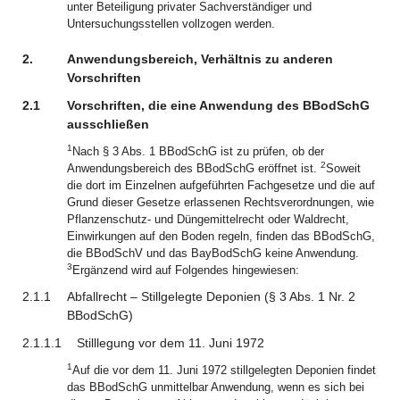
unter Beteiligung privater Sachverständiger und
Untersuchungsstellen vollzogen werden.
2.
Anwendungsbereich, Verhältnis zu anderen
Vorschriften
2.1
Vorschriften, die eine Anwendung des BBodSchG
ausschließen
1
Nach § 3 Abs. 1 BBodSchG ist zu prüfen, ob der
2
Anwendungsbereich des BBodSchG eröffnet ist.
Soweit
die dort im Einzelnen aufgeführten Fachgesetze und die auf
Grund dieser Gesetze erlassenen Rechtsverordnungen, wie
Pflanzenschutz- und Düngemittelrecht oder Waldrecht,
Einwirkungen auf den Boden regeln, finden das BBodSchG,
die BBodSchV und das BayBodSchG keine Anwendung.
3
Ergänzend wird auf Folgendes hingewiesen:
2.1.1
Abfallrecht – Stillgelegte Deponien (§ 3 Abs. 1 Nr. 2
BBodSchG)
2.1.1.1
Stilllegung vor dem 11. Juni 1972
1
Auf die vor dem 11. Juni 1972 stillgelegten Deponien findet
das BBodSchG unmittelbar Anwendung, wenn es sich bei