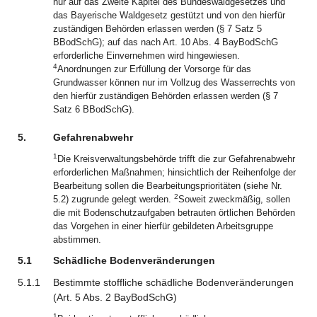
nur auf das Zweite Kapitel des Bundeswaldgesetzes und
das Bayerische Waldgesetz gestützt und von den hierfür
zuständigen Behörden erlassen werden (§ 7 Satz 5
BBodSchG); auf das nach Art. 10 Abs. 4 BayBodSchG
erforderliche Einvernehmen wird hingewiesen.
4
Anordnungen zur Erfüllung der Vorsorge für das
Grundwasser können nur im Vollzug des Wasserrechts von
den hierfür zuständigen Behörden erlassen werden (§ 7
Satz 6 BBodSchG).
5.
Gefahrenabwehr
1
Die Kreisverwaltungsbehörde trifft die zur Gefahrenabwehr
erforderlichen Maßnahmen; hinsichtlich der Reihenfolge der
Bearbeitung sollen die Bearbeitungsprioritäten (siehe Nr.
2
5.2) zugrunde gelegt werden.
Soweit zweckmäßig, sollen
die mit Bodenschutzaufgaben betrauten örtlichen Behörden
das Vorgehen in einer hierfür gebildeten Arbeitsgruppe
abstimmen.
5.1
Schädliche Bodenveränderungen
5.1.1
Bestimmte stoffliche schädliche Bodenveränderungen
(Art. 5 Abs. 2 BayBodSchG)
1