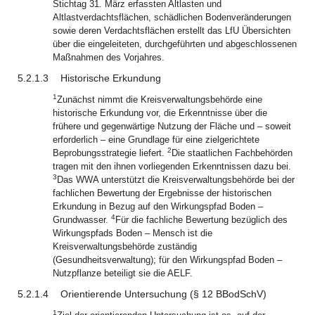
Stichtag 31. März erfassten Altlasten und
Altlastverdachtsflächen, schädlichen Bodenveränderungen
sowie deren Verdachtsflächen erstellt das LfU Übersichten
über die eingeleiteten, durchgeführten und abgeschlossenen
Maßnahmen des Vorjahres.
5.2.1.3
Historische Erkundung
1
Zunächst nimmt die Kreisverwaltungsbehörde eine
historische Erkundung vor, die Erkenntnisse über die
frühere und gegenwärtige Nutzung der Fläche und – soweit
erforderlich – eine Grundlage für eine zielgerichtete
2
Beprobungsstrategie liefert.
Die staatlichen Fachbehörden
tragen mit den ihnen vorliegenden Erkenntnissen dazu bei.
3
Das WWA unterstützt die Kreisverwaltungsbehörde bei der
fachlichen Bewertung der Ergebnisse der historischen
Erkundung in Bezug auf den Wirkungspfad Boden –
4
Grundwasser.
Für die fachliche Bewertung bezüglich des
Wirkungspfads Boden – Mensch ist die
Kreisverwaltungsbehörde zuständig
(Gesundheitsverwaltung); für den Wirkungspfad Boden –
Nutzpflanze beteiligt sie die AELF.
5.2.1.4
Orientierende Untersuchung (§ 12 BBodSchV)
1