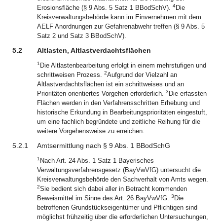
4
Erosionsfläche (§ 9 Abs. 5 Satz 1 BBodSchV).
Die
Kreisverwaltungsbehörde kann im Einvernehmen mit dem
AELF Anordnungen zur Gefahrenabwehr treffen (§ 9 Abs. 5
Satz 2 und Satz 3 BBodSchV).
5.2
Altlasten, Altlastverdachtsflächen
1
Die Altlastenbearbeitung erfolgt in einem mehrstufigen und
2
schrittweisen Prozess.
Aufgrund der Vielzahl an
Altlastverdachtsflächen ist ein schrittweises und an
3
Prioritäten orientiertes Vorgehen erforderlich.
Die erfassten
Flächen werden in den Verfahrensschritten Erhebung und
historische Erkundung in Bearbeitungsprioritäten eingestuft,
um eine fachlich begründete und zeitliche Reihung für die
weitere Vorgehensweise zu erreichen.
5.2.1
Amtsermittlung nach § 9 Abs. 1 BBodSchG
1
Nach Art. 24 Abs. 1 Satz 1 Bayerisches
Verwaltungsverfahrensgesetz (BayVwVfG) untersucht die
Kreisverwaltungsbehörde den Sachverhalt von Amts wegen.
2
Sie bedient sich dabei aller in Betracht kommenden
3
Beweismittel im Sinne des Art. 26 BayVwVfG.
Die
betroffenen Grundstückseigentümer und Pflichtigen sind
möglichst frühzeitig über die erforderlichen Untersuchungen,