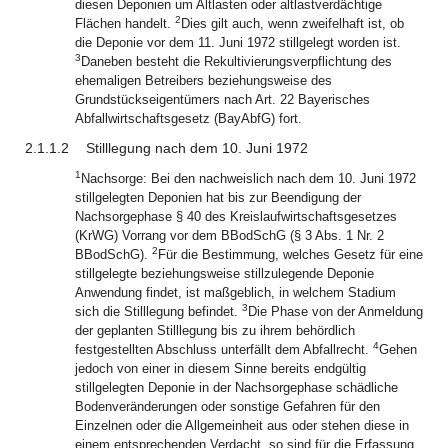
diesen Deponien um Altlasten oder altlastverdächtige
2
Flächen handelt.
Dies gilt auch, wenn zweifelhaft ist, ob
die Deponie vor dem 11. Juni 1972 stillgelegt worden ist.
3
Daneben besteht die Rekultivierungsverpflichtung des
ehemaligen Betreibers beziehungsweise des
Grundstückseigentümers nach Art. 22 Bayerisches
Abfallwirtschaftsgesetz (BayAbfG) fort.
2.1.1.2
Stilllegung nach dem 10. Juni 1972
1
Nachsorge: Bei den nachweislich nach dem 10. Juni 1972
stillgelegten Deponien hat bis zur Beendigung der
Nachsorgephase § 40 des Kreislaufwirtschaftsgesetzes
(KrWG) Vorrang vor dem BBodSchG (§ 3 Abs. 1 Nr. 2
2
BBodSchG).
Für die Bestimmung, welches Gesetz für eine
stillgelegte beziehungsweise stillzulegende Deponie
Anwendung findet, ist maßgeblich, in welchem Stadium
3
sich die Stilllegung befindet.
Die Phase von der Anmeldung
der geplanten Stilllegung bis zu ihrem behördlich
4
festgestellten Abschluss unterfällt dem Abfallrecht.
Gehen
jedoch von einer in diesem Sinne bereits endgültig
stillgelegten Deponie in der Nachsorgephase schädliche
Bodenveränderungen oder sonstige Gefahren für den
Einzelnen oder die Allgemeinheit aus oder stehen diese in
einem entsprechenden Verdacht, so sind für die Erfassung,