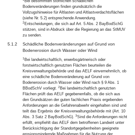
Bei bestimmten stofflichen schädlichen
Bodenveränderungen finden grundsätzlich die
Vollzugshinweise für Altlasten und Altlastverdachtsflächen
(siehe Nr. 5.2) entsprechende Anwendung.
2
Entscheidungen, die sich auf Art. 5 Abs. 2 BayBodSchG
stützen, sind in Abdruck über die Regierung an das StMUV
zu senden.
5.1.2
Schädliche Bodenveränderungen auf Grund von
Bodenerosion durch Wasser oder Wind
1
Bei landwirtschaftlich, erwerbsgärtnerisch oder
forstwirtschaftlich genutzten Flächen beurteilen die
Kreisverwaltungsbehörde und das AELF einvernehmlich, ob
eine schädliche Bodenveränderung auf Grund von
Bodenerosion durch Wasser oder Wind nach § 9 Abs. 1
2
BBodSchV vorliegt.
Bei landwirtschaftlich genutzten
Flächen prüft das AELF gegebenenfalls, ob die sich aus
den Grundsätzen der guten fachlichen Praxis ergebenden
Anforderungen an die Gefahrenabwehr eingehalten sind und
teilt das Ergebnis der Kreisverwaltungsbehörde mit (Art. 10
3
Abs. 3 Satz 2 BayBodSchG).
Sind die Anforderungen nicht
erfüllt, empfiehlt das AELF dem betroffenen Landwirt unter
Berücksichtigung der Standortgegebenheiten geeignete
erosionsmindernde Maßnahmen für die Nutzung der