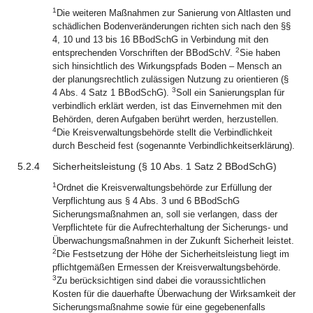
1
Die weiteren Maßnahmen zur Sanierung von Altlasten und
schädlichen Bodenveränderungen richten sich nach den §§
4, 10 und 13 bis 16 BBodSchG in Verbindung mit den
2
entsprechenden Vorschriften der BBodSchV.
Sie haben
sich hinsichtlich des Wirkungspfads Boden – Mensch an
der planungsrechtlich zulässigen Nutzung zu orientieren (§
3
4 Abs. 4 Satz 1 BBodSchG).
Soll ein Sanierungsplan für
verbindlich erklärt werden, ist das Einvernehmen mit den
Behörden, deren Aufgaben berührt werden, herzustellen.
4
Die Kreisverwaltungsbehörde stellt die Verbindlichkeit
durch Bescheid fest (sogenannte Verbindlichkeitserklärung).
5.2.4
Sicherheitsleistung (§ 10 Abs. 1 Satz 2 BBodSchG)
1
Ordnet die Kreisverwaltungsbehörde zur Erfüllung der
Verpflichtung aus § 4 Abs. 3 und 6 BBodSchG
Sicherungsmaßnahmen an, soll sie verlangen, dass der
Verpflichtete für die Aufrechterhaltung der Sicherungs- und
Überwachungsmaßnahmen in der Zukunft Sicherheit leistet.
2
Die Festsetzung der Höhe der Sicherheitsleistung liegt im
pflichtgemäßen Ermessen der Kreisverwaltungsbehörde.
3
Zu berücksichtigen sind dabei die voraussichtlichen
Kosten für die dauerhafte Überwachung der Wirksamkeit der
Sicherungsmaßnahme sowie für eine gegebenenfalls