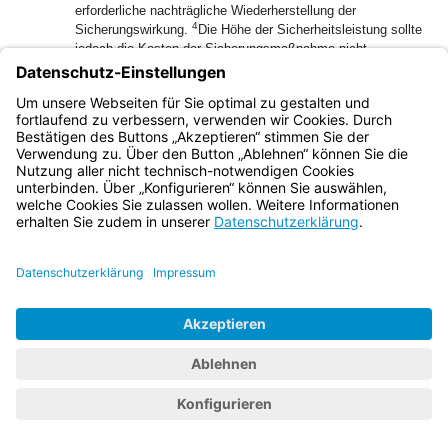
erforderliche nachträgliche Wiederherstellung der
4
Sicherungswirkung.
Die Höhe der Sicherheitsleistung sollte
jedoch die Kosten der Sicherungsmaßnahme nicht
5
übersteigen.
Die Sicherheitsleistung kann durch
Hinterlegung des festgesetzten Betrags bei der
Kreisverwaltungsbehörde, Nachweis einer entsprechenden
Versicherung, Bürgschaft oder durch Bestellung dinglicher
6
Sicherheiten erfolgen.
Derartige Sicherheitsleistungen
werden freigegeben, wenn infolge
a)
einer späteren Sanierung durch Dekontamination
oder
b)
natürlicher Abbau- oder Umwandlungsprozesse
die Voraussetzungen für die Festsetzung nicht mehr
7
gegeben sind.
Entsprechende Nachweise hat die
Kreisverwaltungsbehörde vom Verpflichteten anzufordern.
5.2.5
Entlassung
1
Der zur Sanierung Verpflichtete hat die Ergebnisse der
2
Sanierung der Kreisverwaltungsbehörde vorzulegen.
Die
Kreisverwaltungsbehörde entscheidet unter Einbeziehung
der zuständigen Fachbehörden über den Abschluss der