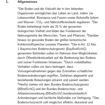
1.
Allgemeines
1
Der Boden und die Vielzahl der in ihm lebenden
Organismen ermöglichen das Leben an Land, indem sie
Lebensmittel, Biomasse und Fasern sowie Rohstoffe liefern
2
und Wasser-, CO
- und Nährstoffkreisläufe regulieren.
Der
2
Boden beherbergt mehr als 25 % der gesamten
biologischen Vielfalt und bildet das Fundament der
3
Nahrungskette der Menschen, Tiere und Pflanzen.
Darüber
hinaus ist gesunder Boden der größte terrestrische
4
Kohlenstoffspeicher unseres Planeten.
Die in Art. 12 Abs.
1 Bayerisches Bodenschutzgesetz (BayBodSchG)
genannten Behörden sollen im Rahmen ihrer Möglichkeiten
durch Öffentlichkeitsarbeit auf die Bedeutung des Bodens
5
und seiner Funktionen hinweisen.
Durch vorbildhaftes
Verhalten sollen sie dazu beitragen, dass
Vorsorgemaßnahmen gegen das Entstehen schädlicher
Bodenveränderungen ergriffen, Gefahren abgewehrt und
bestehende Belastungen erkannt und saniert werden.
6
Hierfür stehen mit dem Bundes-Bodenschutzgesetz
(BBodSchG) und der Bundes-Bodenschutz- und
Altlastenverordnung (BBodSchV) bundeseinheitlich
7
Anforderungen und fachliche Maßstäbe zur Verfügung.
Das
Bodenschutzrecht soll möglichst effektiv, dezentral und