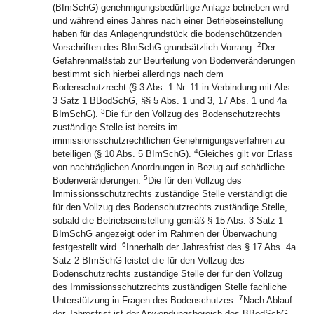
(BImSchG) genehmigungsbedürftige Anlage betrieben wird
und während eines Jahres nach einer Betriebseinstellung
haben für das Anlagengrundstück die bodenschützenden
2
Vorschriften des BImSchG grundsätzlich Vorrang.
Der
Gefahrenmaßstab zur Beurteilung von Bodenveränderungen
bestimmt sich hierbei allerdings nach dem
Bodenschutzrecht (§ 3 Abs. 1 Nr. 11 in Verbindung mit Abs.
3 Satz 1 BBodSchG, §§ 5 Abs. 1 und 3, 17 Abs. 1 und 4a
3
BImSchG).
Die für den Vollzug des Bodenschutzrechts
zuständige Stelle ist bereits im
immissionsschutzrechtlichen Genehmigungsverfahren zu
4
beteiligen (§ 10 Abs. 5 BImSchG).
Gleiches gilt vor Erlass
von nachträglichen Anordnungen in Bezug auf schädliche
5
Bodenveränderungen.
Die für den Vollzug des
Immissionsschutzrechts zuständige Stelle verständigt die
für den Vollzug des Bodenschutzrechts zuständige Stelle,
sobald die Betriebseinstellung gemäß § 15 Abs. 3 Satz 1
BImSchG angezeigt oder im Rahmen der Überwachung
6
festgestellt wird.
Innerhalb der Jahresfrist des § 17 Abs. 4a
Satz 2 BImSchG leistet die für den Vollzug des
Bodenschutzrechts zuständige Stelle der für den Vollzug
des Immissionsschutzrechts zuständigen Stelle fachliche
7
Unterstützung in Fragen des Bodenschutzes.
Nach Ablauf
der Jahresfrist ist der Anwendungsbereich des BBodSchG