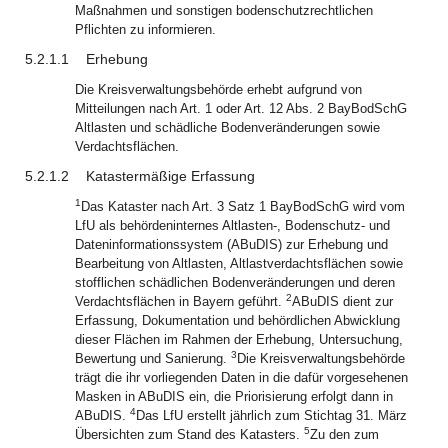
Maßnahmen und sonstigen bodenschutzrechtlichen
Pflichten zu informieren.
5.2.1.1
Erhebung
Die Kreisverwaltungsbehörde erhebt aufgrund von
Mitteilungen nach Art. 1 oder Art. 12 Abs. 2 BayBodSchG
Altlasten und schädliche Bodenveränderungen sowie
Verdachtsflächen.
5.2.1.2
Katastermäßige Erfassung
1
Das Kataster nach Art. 3 Satz 1 BayBodSchG wird vom
LfU als behördeninternes Altlasten-, Bodenschutz- und
Dateninformationssystem (ABuDIS) zur Erhebung und
Bearbeitung von Altlasten, Altlastverdachtsflächen sowie
stofflichen schädlichen Bodenveränderungen und deren
2
Verdachtsflächen in Bayern geführt.
ABuDIS dient zur
Erfassung, Dokumentation und behördlichen Abwicklung
dieser Flächen im Rahmen der Erhebung, Untersuchung,
3
Bewertung und Sanierung.
Die Kreisverwaltungsbehörde
trägt die ihr vorliegenden Daten in die dafür vorgesehenen
Masken in ABuDIS ein, die Priorisierung erfolgt dann in
4
ABuDIS.
Das LfU erstellt jährlich zum Stichtag 31. März
5
Übersichten zum Stand des Katasters.
Zu den zum