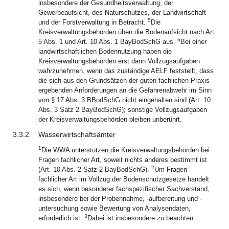
insbesondere der Gesundheitsverwaltung, der
Gewerbeaufsicht, des Naturschutzes, der Landwirtschaft
5
und der Forstverwaltung in Betracht.
Die
Kreisverwaltungsbehörden üben die Bodenaufsicht nach Art.
6
5 Abs. 1 und Art. 10 Abs. 1 BayBodSchG aus.
Bei einer
landwirtschaftlichen Bodennutzung haben die
Kreisverwaltungsbehörden erst dann Vollzugsaufgaben
wahrzunehmen, wenn das zuständige AELF feststellt, dass
die sich aus den Grundsätzen der guten fachlichen Praxis
ergebenden Anforderungen an die Gefahrenabwehr im Sinn
von § 17 Abs. 3 BBodSchG nicht eingehalten sind (Art. 10
Abs. 3 Satz 2 BayBodSchG); sonstige Vollzugsaufgaben
der Kreisverwaltungsbehörden bleiben unberührt.
3.3.2
Wasserwirtschaftsämter
1
Die WWA unterstützen die Kreisverwaltungsbehörden bei
Fragen fachlicher Art, soweit nichts anderes bestimmt ist
2
(Art. 10 Abs. 2 Satz 2 BayBodSchG).
Um Fragen
fachlicher Art im Vollzug der Bodenschutzgesetze handelt
es sich, wenn besonderer fachspezifischer Sachverstand,
insbesondere bei der Probennahme, -aufbereitung und -
untersuchung sowie Bewertung von Analysendaten,
3
erforderlich ist.
Dabei ist insbesondere zu beachten: