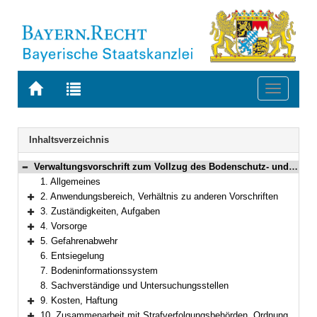
Zur
Zur
Toggle
Startseite
Trefferliste
navigati
von
der
BAYERN.RECHT
letzten
Navigation
Inhaltsverzeichnis
Suche
Verwaltungsvorschrift zum Vollzug des Bodenschutz- und Altlastenrechts in Bayern
Bereich reduzieren
1. Allgemeines
2. Anwendungsbereich, Verhältnis zu anderen Vorschriften
Bereich erweitern
3. Zuständigkeiten, Aufgaben
Bereich erweitern
4. Vorsorge
Bereich erweitern
5. Gefahrenabwehr
Bereich erweitern
6. Entsiegelung
7. Bodeninformationssystem
8. Sachverständige und Untersuchungsstellen
9. Kosten, Haftung
Bereich erweitern
10. Zusammenarbeit mit Strafverfolgungsbehörden, Ordnungswidrigkeiten