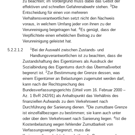
zu beachten; im Vordergrund muss dabei das Gebot der
3
effektiven und schnellen Gefahrenabwehr stehen.
Die
Entscheidung für einen von mehreren
Verhaltensverantwortlichen setzt nicht den Nachweis
voraus, in welchem Umfang jeder von ihnen zu der
4
Verunreinigung beigetragen hat.
Es genügt, dass der
Verpflichtete einen erheblichen Beitrag zu der
Verunreinigung geleistet hat.
1
5.2.2.1.2
Bei der Auswahl zwischen Zustands- und
Handlungsverantwortlichen ist zu beachten, dass die
Zustandshaftung des Eigentümers als Ausdruck der
Sozialbindung des Eigentums durch das Übermaßverbot
2
begrenzt ist.
Zur Bestimmung der Grenze dessen, was
einem Eigentümer an Belastungen zugemutet werden darf,
kann nach der Rechtsprechung des
Bundesverfassungsgerichts (Urteil vom 16. Februar 2000 –
Az. 1 BvR 242/91) als Anhaltspunkt das Verhältnis des
finanziellen Aufwands zu dem Verkehrswert nach
3
Durchführung der Sanierung dienen.
Die zumutbare Grenze
ist einzelfallbezogen zu bestimmen; sie kann auch unter
4
oder über dem Verkehrswert nach Sanierung liegen.
Ist die
Kostenbelastung wegen fehlender Zumutbarkeit von
Verfassungswegen begrenzt, muss die