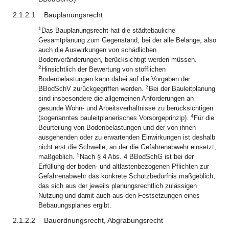
2.1.2.1
Bauplanungsrecht
1
Das Bauplanungsrecht hat die städtebauliche
Gesamtplanung zum Gegenstand, bei der alle Belange, also
auch die Auswirkungen von schädlichen
Bodenveränderungen, berücksichtigt werden müssen.
2
Hinsichtlich der Bewertung von stofflichen
Bodenbelastungen kann dabei auf die Vorgaben der
3
BBodSchV zurückgegriffen werden.
Bei der Bauleitplanung
sind insbesondere die allgemeinen Anforderungen an
gesunde Wohn- und Arbeitsverhältnisse zu berücksichtigen
4
(sogenanntes bauleitplanerisches Vorsorgeprinzip).
Für die
Beurteilung von Bodenbelastungen und der von ihnen
ausgehenden oder zu erwartenden Einwirkungen ist deshalb
nicht erst die Schwelle, an der die Gefahrenabwehr einsetzt,
5
maßgeblich.
Nach § 4 Abs. 4 BBodSchG ist bei der
Erfüllung der boden- und altlastenbezogenen Pflichten zur
Gefahrenabwehr das konkrete Schutzbedürfnis maßgeblich,
das sich aus der jeweils planungsrechtlich zulässigen
Nutzung und damit auch aus den Festsetzungen eines
Bebauungsplanes ergibt.
2.1.2.2
Bauordnungsrecht, Abgrabungsrecht