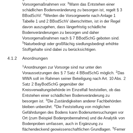
3
Vorsorgemaßnahmen vor.
Wann das Entstehen einer
schädlichen Bodenveränderung zu besorgen ist, regelt § 3
4
BBodSchV.
Werden die Vorsorgewerte nach Anlage 1
Tabelle 1 und 2 BBodSchV überschritten, ist in der Regel
davon auszugehen, dass längerfristig schädliche
Bodenveränderungen zu besorgen und daher
Vorsorgemaßnahmen nach § 7 BBodSchG geboten sind.
5
Naturbedingt oder großflächig siedlungsbedingt erhöhte
Stoffgehalte sind dabei zu berücksichtigen.
4.1.2
Anordnungen
1
Anordnungen zur Vorsorge sind nur unter den
2
Voraussetzungen des § 7 Satz 4 BBodSchG möglich.
Das
WWA soll im Rahmen seiner Beteiligung nach Art. 10 Abs. 2
Satz 2 BayBodSchG gegenüber der
Kreisverwaltungsbehörde im Einzelfall feststellen, ob das
Entstehen einer schädlichen Bodenveränderung zu
3
besorgen ist.
Die Zuständigkeiten anderer Fachbehörden
4
bleiben unberührt.
Die Feststellung von möglichen
Gefährdungen des Bodens kann Bodenuntersuchungen vor
Ort (zum Beispiel Bodenprobennahme) und die Analytik von
Bodenproben umfassen, auch in Ergänzung zu
5
flächendeckend geowissenschaftlichen Grundlagen.
Ferner