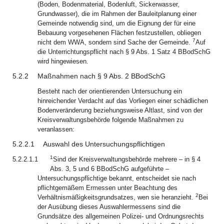
(Boden, Bodenmaterial, Bodenluft, Sickerwasser,
Grundwasser), die im Rahmen der Bauleitplanung einer
Gemeinde notwendig sind, um die Eignung der für eine
Bebauung vorgesehenen Flächen festzustellen, obliegen
7
nicht dem WWA, sondern sind Sache der Gemeinde.
Auf
die Unterrichtungspflicht nach § 9 Abs. 1 Satz 4 BBodSchG
wird hingewiesen.
5.2.2
Maßnahmen nach § 9 Abs. 2 BBodSchG
Besteht nach der orientierenden Untersuchung ein
hinreichender Verdacht auf das Vorliegen einer schädlichen
Bodenveränderung beziehungsweise Altlast, sind von der
Kreisverwaltungsbehörde folgende Maßnahmen zu
veranlassen:
5.2.2.1
Auswahl des Untersuchungspflichtigen
1
5.2.2.1.1
Sind der Kreisverwaltungsbehörde mehrere – in § 4
Abs. 3, 5 und 6 BBodSchG aufgeführte –
Untersuchungspflichtige bekannt, entscheidet sie nach
pflichtgemäßem Ermessen unter Beachtung des
2
Verhältnismäßigkeitsgrundsatzes, wen sie heranzieht.
Bei
der Ausübung dieses Auswahlermessens sind die
Grundsätze des allgemeinen Polizei- und Ordnungsrechts