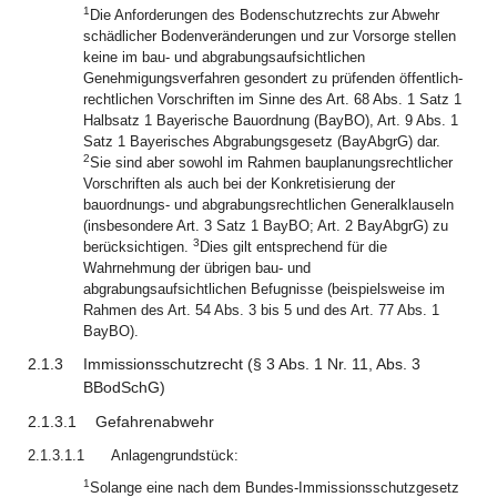
1
Die Anforderungen des Bodenschutzrechts zur Abwehr
schädlicher Bodenveränderungen und zur Vorsorge stellen
keine im bau- und abgrabungsaufsichtlichen
Genehmigungsverfahren gesondert zu prüfenden öffentlich-
rechtlichen Vorschriften im Sinne des Art. 68 Abs. 1 Satz 1
Halbsatz 1 Bayerische Bauordnung (BayBO), Art. 9 Abs. 1
Satz 1 Bayerisches Abgrabungsgesetz (BayAbgrG) dar.
2
Sie sind aber sowohl im Rahmen bauplanungsrechtlicher
Vorschriften als auch bei der Konkretisierung der
bauordnungs- und abgrabungsrechtlichen Generalklauseln
(insbesondere Art. 3 Satz 1 BayBO; Art. 2 BayAbgrG) zu
3
berücksichtigen.
Dies gilt entsprechend für die
Wahrnehmung der übrigen bau- und
abgrabungsaufsichtlichen Befugnisse (beispielsweise im
Rahmen des Art. 54 Abs. 3 bis 5 und des Art. 77 Abs. 1
BayBO).
2.1.3
Immissionsschutzrecht (§ 3 Abs. 1 Nr. 11, Abs. 3
BBodSchG)
2.1.3.1
Gefahrenabwehr
2.1.3.1.1
Anlagengrundstück:
1
Solange eine nach dem Bundes-Immissionsschutzgesetz