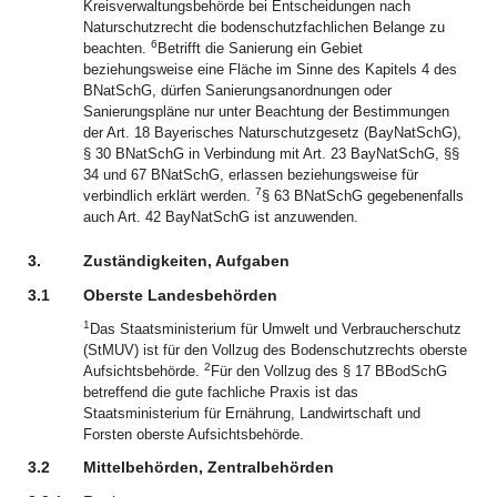
Kreisverwaltungsbehörde bei Entscheidungen nach
Naturschutzrecht die bodenschutzfachlichen Belange zu
6
beachten.
Betrifft die Sanierung ein Gebiet
beziehungsweise eine Fläche im Sinne des Kapitels 4 des
BNatSchG, dürfen Sanierungsanordnungen oder
Sanierungspläne nur unter Beachtung der Bestimmungen
der Art. 18 Bayerisches Naturschutzgesetz (BayNatSchG),
§ 30 BNatSchG in Verbindung mit Art. 23 BayNatSchG, §§
34 und 67 BNatSchG, erlassen beziehungsweise für
7
verbindlich erklärt werden.
§ 63 BNatSchG gegebenenfalls
auch Art. 42 BayNatSchG ist anzuwenden.
3.
Zuständigkeiten, Aufgaben
3.1
Oberste Landesbehörden
1
Das Staatsministerium für Umwelt und Verbraucherschutz
(StMUV) ist für den Vollzug des Bodenschutzrechts oberste
2
Aufsichtsbehörde.
Für den Vollzug des § 17 BBodSchG
betreffend die gute fachliche Praxis ist das
Staatsministerium für Ernährung, Landwirtschaft und
Forsten oberste Aufsichtsbehörde.
3.2
Mittelbehörden, Zentralbehörden