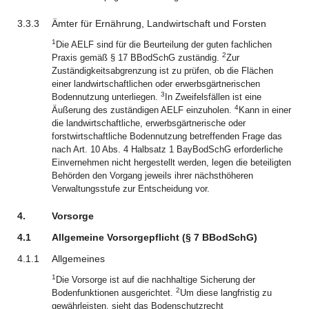
3.3.3
Ämter für Ernährung, Landwirtschaft und Forsten
1
Die AELF sind für die Beurteilung der guten fachlichen
2
Praxis gemäß § 17 BBodSchG zuständig.
Zur
Zuständigkeitsabgrenzung ist zu prüfen, ob die Flächen
einer landwirtschaftlichen oder erwerbsgärtnerischen
3
Bodennutzung unterliegen.
In Zweifelsfällen ist eine
4
Äußerung des zuständigen AELF einzuholen.
Kann in einer
die landwirtschaftliche, erwerbsgärtnerische oder
forstwirtschaftliche Bodennutzung betreffenden Frage das
nach Art. 10 Abs. 4 Halbsatz 1 BayBodSchG erforderliche
Einvernehmen nicht hergestellt werden, legen die beteiligten
Behörden den Vorgang jeweils ihrer nächsthöheren
Verwaltungsstufe zur Entscheidung vor.
4.
Vorsorge
4.1
Allgemeine Vorsorgepflicht (§ 7 BBodSchG)
4.1.1
Allgemeines
1
Die Vorsorge ist auf die nachhaltige Sicherung der
2
Bodenfunktionen ausgerichtet.
Um diese langfristig zu
gewährleisten, sieht das Bodenschutzrecht