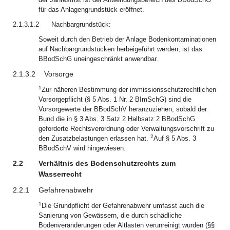
für das Anlagengrundstück eröffnet.
2.1.3.1.2
Nachbargrundstück:
Soweit durch den Betrieb der Anlage Bodenkontaminationen
auf Nachbargrundstücken herbeigeführt werden, ist das
BBodSchG uneingeschränkt anwendbar.
2.1.3.2
Vorsorge
1
Zur näheren Bestimmung der immissionsschutzrechtlichen
Vorsorgepflicht (§ 5 Abs. 1 Nr. 2 BImSchG) sind die
Vorsorgewerte der BBodSchV heranzuziehen, sobald der
Bund die in § 3 Abs. 3 Satz 2 Halbsatz 2 BBodSchG
geforderte Rechtsverordnung oder Verwaltungsvorschrift zu
2
den Zusatzbelastungen erlassen hat.
Auf § 5 Abs. 3
BBodSchV wird hingewiesen.
2.2
Verhältnis des Bodenschutzrechts zum
Wasserrecht
2.2.1
Gefahrenabwehr
1
Die Grundpflicht der Gefahrenabwehr umfasst auch die
Sanierung von Gewässern, die durch schädliche
Bodenveränderungen oder Altlasten verunreinigt wurden (§§